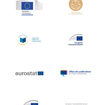
Jean-Louis Schiltz
Jean-Victor Louis
Jens Kreisel
Jeroen Dijsselbloem
Jochen Klucken
Johnny Åkerholm
Joschka Fischer
Juan Manuel Fabra Vallés
Julian Priestley
Karl-Heinz Lambertz
Katharien L.C. Hunt
Kenneth Rogoff
Klaus Regling
Klaus-Heiner Lehne