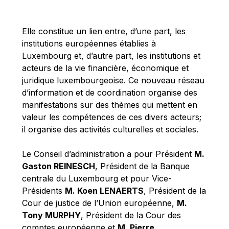
Michael Berry
Michael Palmer
Elle constitue un lien entre, d’une part, les
Michael Sohlman
institutions européennes établies à
Michel Goedert
Luxembourg et, d’autre part, les institutions et
acteurs de la vie financière, économique et
Mireille Delmas-Marty
juridique luxembourgeoise. Ce nouveau réseau
Nobuo Tanaka
d’information et de coordination organise des
Otmar Issing
manifestations sur des thèmes qui mettent en
valeur les compétences de ces divers acteurs;
Paolo Mengozzi
il organise des activités culturelles et sociales.
Paschal Donohoe
Pat Cox
Le Conseil d’administration a pour Président
M.
Gaston REINESCH
, Président de la Banque
Patrizia Nanz
centrale du Luxembourg et pour Vice-
Philippe Maystadt
Présidents
M. Koen LENAERTS
, Président de la
Pierre Gramegna
Cour de justice de l’Union européenne,
M.
Tony MURPHY
, Président de la Cour des
Richard Pelly
comptes européenne et
M. Pierre