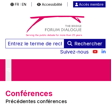
FR
EN
|
Accessibilité
|
Accès membre
|
Serving the public debate for more than 25 years
Rechercher
Suivez-nous
Conférences
Précédentes conférences