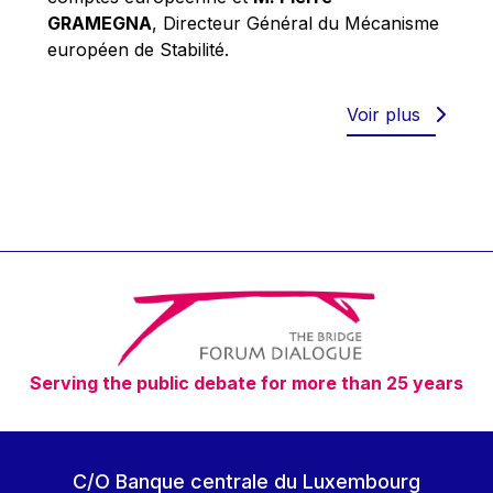
Robert Goebbels
GRAMEGNA
, Directeur Général du Mécanisme
Robert REYNDERS
européen de Stabilité.
Robert WEIDES
Rolf Tarrach
Voir plus
Štefan Füle
Thomas L. Cranfield
Tim Lankester
Timothy Radcliffe
Vaclav Klaus
Vassilios Skouris
Vítor Manuel da Silva Caldeira
Serving the public debate for more than 25 years
Viviane Reding
Walter Hagg
Walter RADERMACHER
C/O Banque centrale du Luxembourg