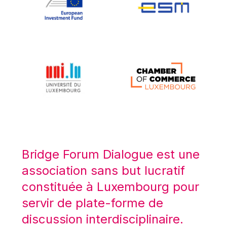
Koen LENAERTS
Lars Heikensten
Laura Kovesi
Luc Frieden
Lucas Papademos
Máire Geoghegan-Quinn
Manolis Mavrommatis
Marc Lemaître
Marcel Zadi Kessy
Mario Centeno
Bridge Forum Dialogue est une
Mario Monti
association sans but lucratif
Maroš ŠEFČOVIČ
constituée à Luxembourg pour
Martin Bailey
servir de plate-forme de
Martine Reicherts
discussion interdisciplinaire.