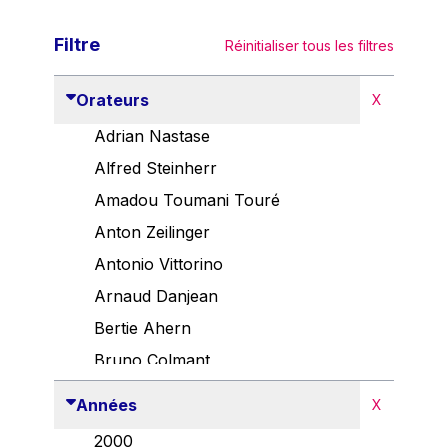
Filtre
Réinitialiser tous les filtres
Orateurs
X
Adrian Nastase
Alfred Steinherr
Amadou Toumani Touré
Anton Zeilinger
Antonio Vittorino
Arnaud Danjean
Bertie Ahern
Bruno Colmant
Carlo Thelen
Années
X
Cem Özdemir
2000