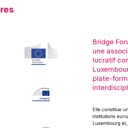
res
Bridge For
une associ
lucratif co
Luxembourg
plate-form
interdiscipl
Elle constitue un
institutions eur
Luxembourg et, d