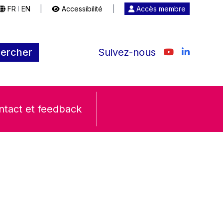
FR
EN
|
Accessibilité
|
Accès membre
|
ercher
Suivez-nous
ntact et feedback