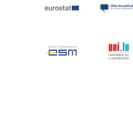
Jean-Louis Biancarelli
Jean-Louis Schiltz
Jean-Victor Louis
Jens Kreisel
Jeroen Dijsselbloem
Jochen Klucken
Johnny Åkerholm
Joschka Fischer
Juan Manuel Fabra
Vallés
Julian Priestley
Karl-Heinz Lambertz
Katharien L.C. Hunt
Kenneth Rogoff