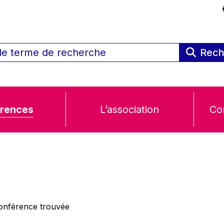
Rech
rences
L’association
Co
nférence trouvée