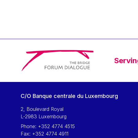
Klaus Regling
Klaus-Heiner Lehne
Koen LENAERTS
Lars Heikensten
Laura Kovesi
Luc Frieden
Servin
Lucas Papademos
Máire Geoghegan-Quinn
Manolis Mavrommatis
Marc Lemaître
C/O Banque centrale du Luxembourg
Marcel Zadi Kessy
Mario Centeno
2, Boulevard Royal
L-2983 Luxembourg
Mario Monti
Phone:
+352 4774 4515
Maroš ŠEFČOVIČ
Fax:
+352 4774 4911