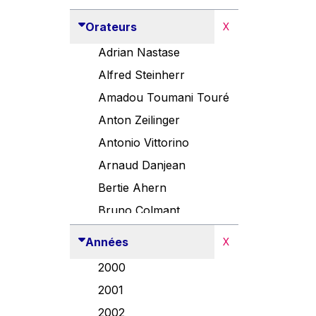
Orateurs
X
Adrian Nastase
Alfred Steinherr
Amadou Toumani Touré
Anton Zeilinger
Antonio Vittorino
Arnaud Danjean
Bertie Ahern
Bruno Colmant
Carlo Thelen
Années
X
Cem Özdemir
2000
Danny Alexander
2001
Désirée Van Boxtel
2002