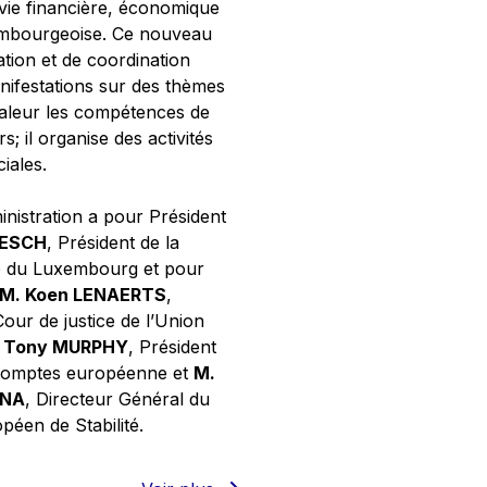
 vie financière, économique
xembourgeoise. Ce nouveau
tion et de coordination
nifestations sur des thèmes
valeur les compétences de
s; il organise des activités
ciales.
inistration a pour Président
NESCH
, Président de la
e du Luxembourg et pour
M. Koen LENAERTS
,
Cour de justice de l’Union
 Tony MURPHY
, Président
 comptes européenne et
M.
GNA
, Directeur Général du
éen de Stabilité.