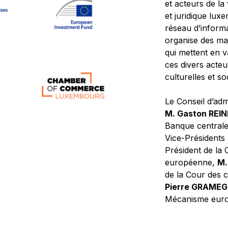
et acteurs de la
et juridique lu
réseau d’informa
organise des ma
qui mettent en 
ces divers acteur
culturelles et so
Le Conseil d’adm
M. Gaston REI
Banque central
Vice-Présidents
Président de la 
européenne,
M.
de la Cour des
Pierre GRAME
Mécanisme europ