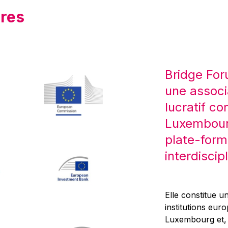
res
Bridge For
une associ
lucratif co
Luxembourg
plate-form
interdiscipl
Elle constitue un
institutions eur
Luxembourg et, d