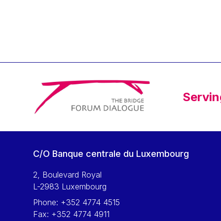
Klaus Regling
Klaus-Heiner Lehne
Koen LENAERTS
Lars Heikensten
Laura Kovesi
Luc Frieden
Servin
Lucas Papademos
Máire Geoghegan-Quinn
Manolis Mavrommatis
Marc Lemaître
C/O Banque centrale du Luxembourg
Marcel Zadi Kessy
Mario Centeno
2, Boulevard Royal
L-2983 Luxembourg
Mario Monti
Phone:
+352 4774 4515
Maroš ŠEFČOVIČ
Fax:
+352 4774 4911