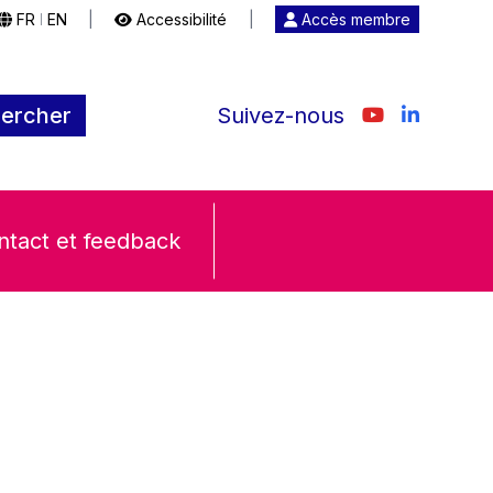
FR
EN
|
Accessibilité
|
Accès membre
|
ercher
Suivez-nous
ntact et feedback