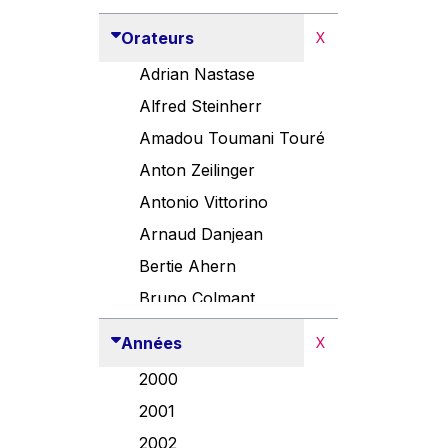
Orateurs
X
Adrian Nastase
Alfred Steinherr
Amadou Toumani Touré
Anton Zeilinger
Antonio Vittorino
Arnaud Danjean
Bertie Ahern
Bruno Colmant
Carlo Thelen
Années
X
Cem Özdemir
2000
Danny Alexander
2001
Désirée Van Boxtel
2002