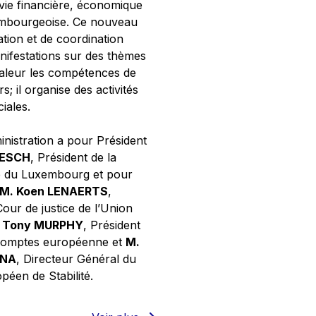
 vie financière, économique
xembourgeoise. Ce nouveau
tion et de coordination
nifestations sur des thèmes
valeur les compétences de
s; il organise des activités
ciales.
inistration a pour Président
NESCH
, Président de la
e du Luxembourg et pour
M. Koen LENAERTS
,
Cour de justice de l’Union
 Tony MURPHY
, Président
 comptes européenne et
M.
GNA
, Directeur Général du
éen de Stabilité.