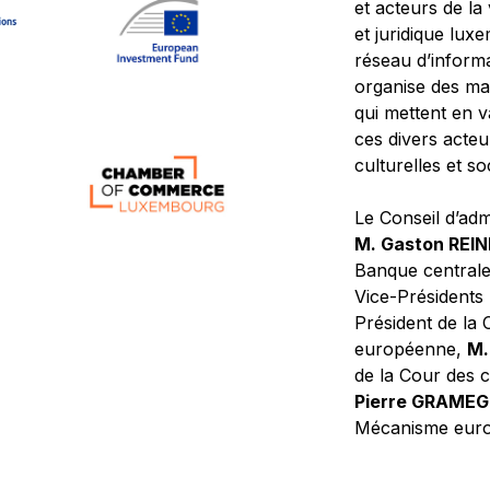
et acteurs de la
et juridique lu
réseau d’informa
organise des ma
qui mettent en 
ces divers acteur
culturelles et so
Le Conseil d’adm
M. Gaston REI
Banque central
Vice-Présidents
Président de la 
européenne,
M.
de la Cour des
Pierre GRAME
Mécanisme europ