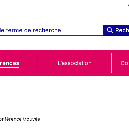
Rech
rences
L’association
Co
nférence trouvée