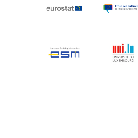
Jean-Louis Biancarelli
Jean-Louis Schiltz
Jean-Victor Louis
Jens Kreisel
Jeroen Dijsselbloem
Jochen Klucken
Johnny Åkerholm
Joschka Fischer
Juan Manuel Fabra
Vallés
Julian Priestley
Karl-Heinz Lambertz
Katharien L.C. Hunt
Kenneth Rogoff