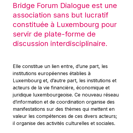
Robert Goebbels
Bridge Forum Dialogue est une
Robert REYNDERS
association sans but lucratif
Robert WEIDES
constituée à Luxembourg pour
Rolf Tarrach
servir de plate-forme de
Štefan Füle
discussion interdisciplinaire.
Thomas L. Cranfield
Tim Lankester
Elle constitue un lien entre, d’une part, les
Timothy Radcliffe
institutions européennes établies à
Vaclav Klaus
Luxembourg et, d’autre part, les institutions et
acteurs de la vie financière, économique et
Vassilios Skouris
juridique luxembourgeoise. Ce nouveau réseau
Vítor Manuel da Silva Caldeira
d’information et de coordination organise des
Viviane Reding
manifestations sur des thèmes qui mettent en
valeur les compétences de ces divers acteurs;
Walter Hagg
il organise des activités culturelles et sociales.
Walter RADERMACHER