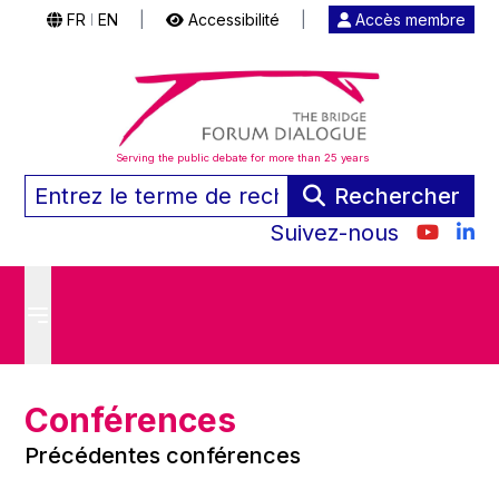
FR
EN
|
Accessibilité
|
Accès membre
|
Serving the public debate for more than 25 years
Rechercher
Suivez-nous
Conférences
Précédentes conférences