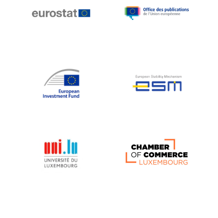
Michael Berry
Michael Palmer
Michael Sohlman
Michel Goedert
Mireille Delmas-Marty
Nobuo Tanaka
Otmar Issing
Paolo Mengozzi
Paschal Donohoe
Pat Cox
Patrizia Nanz
Philippe Maystadt
Pierre Gramegna
Richard Pelly