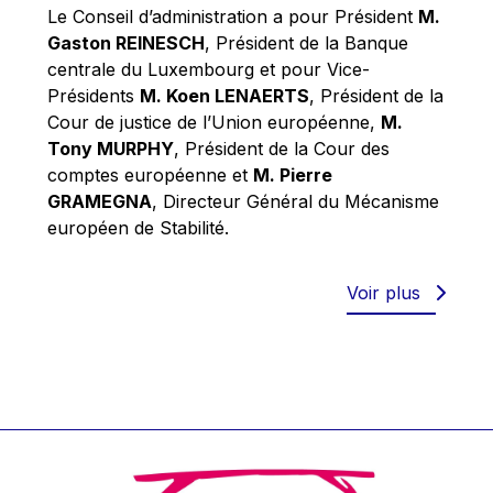
Werner Hoyer
Le Conseil d’administration a pour Président
M.
Gaston REINESCH
, Président de la Banque
Wolfgang Ketterle
centrale du Luxembourg et pour Vice-
Yasser Abed Rabbo
Présidents
M. Koen LENAERTS
, Président de la
Yossi Beillin
Cour de justice de l’Union européenne,
M.
Tony MURPHY
, Président de la Cour des
Yves FRANCHET
comptes européenne et
M. Pierre
Yves Mersch
GRAMEGNA
, Directeur Général du Mécanisme
européen de Stabilité.
Voir plus