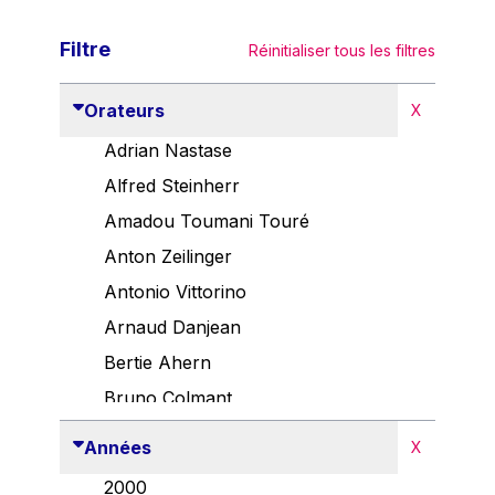
Filtre
Réinitialiser tous les filtres
Orateurs
X
Adrian Nastase
Alfred Steinherr
Amadou Toumani Touré
Anton Zeilinger
Antonio Vittorino
Arnaud Danjean
Bertie Ahern
Bruno Colmant
Carlo Thelen
Années
X
Cem Özdemir
2000