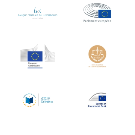
Koen LENAERTS
Lars Heikensten
Laura Kovesi
Luc Frieden
Lucas Papademos
Máire Geoghegan-Quinn
Manolis Mavrommatis
Marc Lemaître
Marcel Zadi Kessy
Mario Centeno
Mario Monti
Maroš ŠEFČOVIČ
Martin Bailey
Martine Reicherts