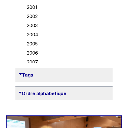
Danny Alexander
2001
Désirée Van Boxtel
2002
Edmond Israel
2003
Etienne de Lhoneux
2004
Euclid Tsakalotos
2005
Francis Carpenter
2006
François Villeroy de Galhau
2007
Frederica Mogherini
2008
Tags
Gaston Reinesch
2009
Georg Helg
2010
Ordre alphabétique
Gil Carlos Rodrigues Iglesias
2011
Gunnar Lund
2012
Günther Hermann Oettinger
2013
Günther Verheugen
2014