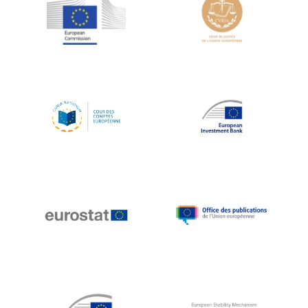
Jean-Louis Schiltz
Jean-Victor Louis
Jens Kreisel
Jeroen Dijsselbloem
Jochen Klucken
Johnny Åkerholm
Joschka Fischer
Juan Manuel Fabra Vallés
Julian Priestley
Karl-Heinz Lambertz
Katharien L.C. Hunt
Kenneth Rogoff
Klaus Regling
Klaus-Heiner Lehne