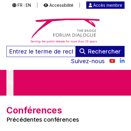
FR
EN
|
Accessibilité
|
Accès membre
|
Serving the public debate for more than 25 years
Rechercher
Suivez-nous
Conférences
Précédentes conférences