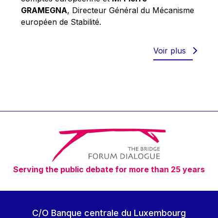
Robert Goebbels
GRAMEGNA
, Directeur Général du Mécanisme
Robert REYNDERS
européen de Stabilité.
Robert WEIDES
Rolf Tarrach
Voir plus
Štefan Füle
Thomas L. Cranfield
Tim Lankester
Timothy Radcliffe
Vaclav Klaus
Vassilios Skouris
Vítor Manuel da Silva Caldeira
Serving the public debate for more than 25 years
Viviane Reding
Walter Hagg
Walter RADERMACHER
C/O Banque centrale du Luxembourg