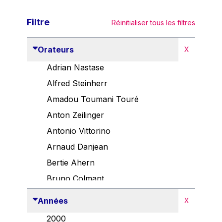
Filtre
Réinitialiser tous les filtres
Orateurs
X
Adrian Nastase
Alfred Steinherr
Amadou Toumani Touré
Anton Zeilinger
Antonio Vittorino
Arnaud Danjean
Bertie Ahern
Bruno Colmant
Carlo Thelen
Années
X
Cem Özdemir
2000