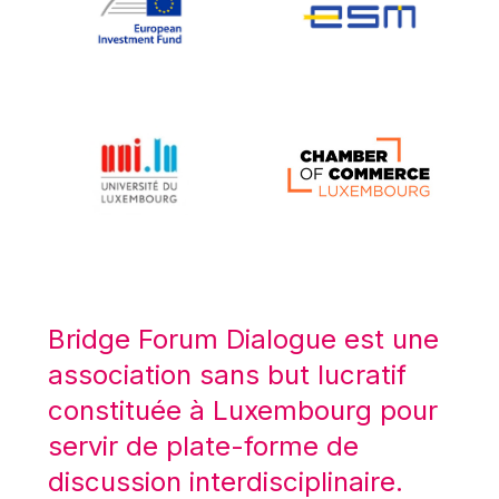
Koen LENAERTS
Lars Heikensten
Laura Kovesi
Luc Frieden
Lucas Papademos
Máire Geoghegan-Quinn
Manolis Mavrommatis
Marc Lemaître
Marcel Zadi Kessy
Mario Centeno
Bridge Forum Dialogue est une
Mario Monti
association sans but lucratif
Maroš ŠEFČOVIČ
constituée à Luxembourg pour
Martin Bailey
servir de plate-forme de
Martine Reicherts
discussion interdisciplinaire.