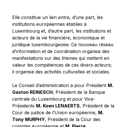
Michael Berry
Michael Palmer
Elle constitue un lien entre, d’une part, les
Michael Sohlman
institutions européennes établies à
Michel Goedert
Luxembourg et, d’autre part, les institutions et
acteurs de la vie financière, économique et
Mireille Delmas-Marty
juridique luxembourgeoise. Ce nouveau réseau
Nobuo Tanaka
d’information et de coordination organise des
Otmar Issing
manifestations sur des thèmes qui mettent en
valeur les compétences de ces divers acteurs;
Paolo Mengozzi
il organise des activités culturelles et sociales.
Paschal Donohoe
Pat Cox
Le Conseil d’administration a pour Président
M.
Gaston REINESCH
, Président de la Banque
Patrizia Nanz
centrale du Luxembourg et pour Vice-
Philippe Maystadt
Présidents
M. Koen LENAERTS
, Président de la
Pierre Gramegna
Cour de justice de l’Union européenne,
M.
Tony MURPHY
, Président de la Cour des
Richard Pelly
comptes européenne et
M. Pierre