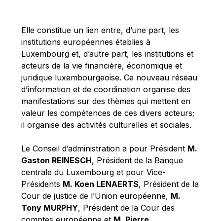
Michael Berry
Michael Palmer
Elle constitue un lien entre, d’une part, les
Michael Sohlman
institutions européennes établies à
Michel Goedert
Luxembourg et, d’autre part, les institutions et
acteurs de la vie financière, économique et
Mireille Delmas-Marty
juridique luxembourgeoise. Ce nouveau réseau
Nobuo Tanaka
d’information et de coordination organise des
Otmar Issing
manifestations sur des thèmes qui mettent en
valeur les compétences de ces divers acteurs;
Paolo Mengozzi
il organise des activités culturelles et sociales.
Paschal Donohoe
Pat Cox
Le Conseil d’administration a pour Président
M.
Gaston REINESCH
, Président de la Banque
Patrizia Nanz
centrale du Luxembourg et pour Vice-
Philippe Maystadt
Présidents
M. Koen LENAERTS
, Président de la
Pierre Gramegna
Cour de justice de l’Union européenne,
M.
Tony MURPHY
, Président de la Cour des
Richard Pelly
comptes européenne et
M. Pierre