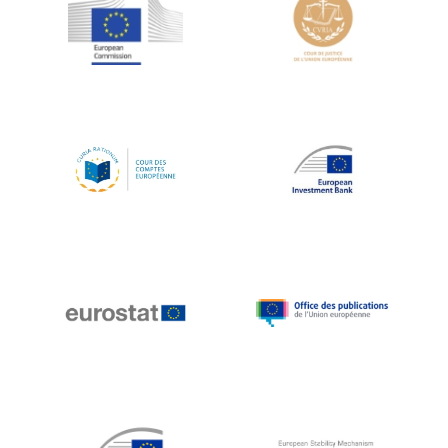
Jean-Louis Schiltz
Jean-Victor Louis
Jens Kreisel
Jeroen Dijsselbloem
Jochen Klucken
Johnny Åkerholm
Joschka Fischer
Juan Manuel Fabra Vallés
Julian Priestley
Karl-Heinz Lambertz
Katharien L.C. Hunt
Kenneth Rogoff
Klaus Regling
Klaus-Heiner Lehne