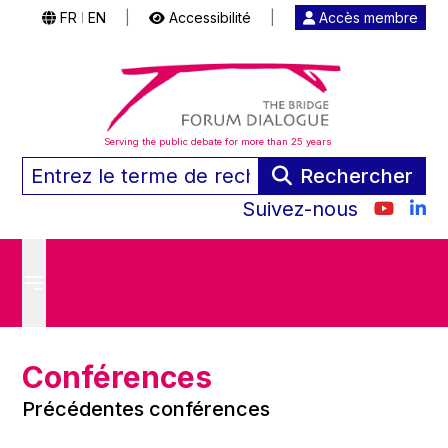
FR
EN
|
Accessibilité
|
Accès membre
|
Serving the public debate for more than 25 years
Rechercher
Suivez-nous
Conférences
Précédentes conférences