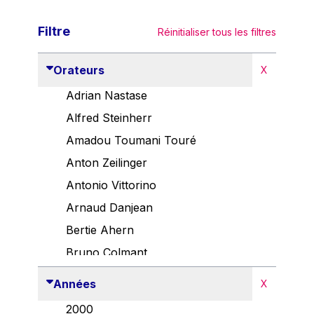
Filtre
Réinitialiser tous les filtres
Orateurs
X
Adrian Nastase
Alfred Steinherr
Amadou Toumani Touré
Anton Zeilinger
Antonio Vittorino
Arnaud Danjean
Bertie Ahern
Bruno Colmant
Carlo Thelen
Années
X
Cem Özdemir
2000