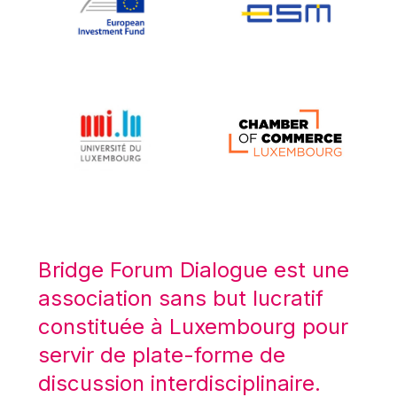
Koen LENAERTS
Lars Heikensten
Laura Kovesi
Luc Frieden
Lucas Papademos
Máire Geoghegan-Quinn
Manolis Mavrommatis
Marc Lemaître
Marcel Zadi Kessy
Mario Centeno
Bridge Forum Dialogue est une
Mario Monti
association sans but lucratif
Maroš ŠEFČOVIČ
constituée à Luxembourg pour
Martin Bailey
servir de plate-forme de
Martine Reicherts
discussion interdisciplinaire.