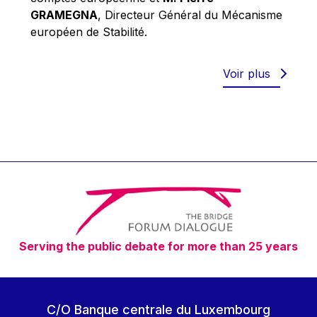
Robert Goebbels
GRAMEGNA
, Directeur Général du Mécanisme
Robert REYNDERS
européen de Stabilité.
Robert WEIDES
Rolf Tarrach
Voir plus
Štefan Füle
Thomas L. Cranfield
Tim Lankester
Timothy Radcliffe
Vaclav Klaus
Vassilios Skouris
Vítor Manuel da Silva Caldeira
Serving the public debate for more than 25 years
Viviane Reding
Walter Hagg
Walter RADERMACHER
C/O Banque centrale du Luxembourg