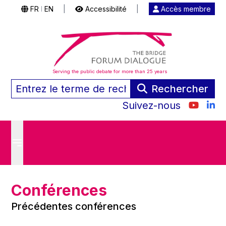
FR
EN
|
Accessibilité
|
Accès membre
|
Serving the public debate for more than 25 years
Rechercher
Suivez-nous
Conférences
Précédentes conférences