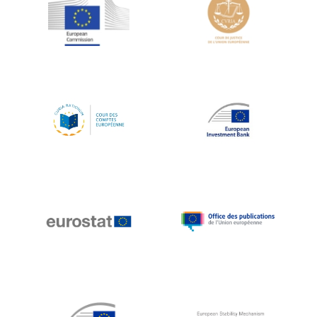
Jean-Louis Schiltz
Jean-Victor Louis
Jens Kreisel
Jeroen Dijsselbloem
Jochen Klucken
Johnny Åkerholm
Joschka Fischer
Juan Manuel Fabra Vallés
Julian Priestley
Karl-Heinz Lambertz
Katharien L.C. Hunt
Kenneth Rogoff
Klaus Regling
Klaus-Heiner Lehne