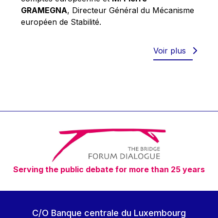
Robert Goebbels
GRAMEGNA
, Directeur Général du Mécanisme
Robert REYNDERS
européen de Stabilité.
Robert WEIDES
Rolf Tarrach
Voir plus
Štefan Füle
Thomas L. Cranfield
Tim Lankester
Timothy Radcliffe
Vaclav Klaus
Vassilios Skouris
Vítor Manuel da Silva Caldeira
Serving the public debate for more than 25 years
Viviane Reding
Walter Hagg
Walter RADERMACHER
C/O Banque centrale du Luxembourg