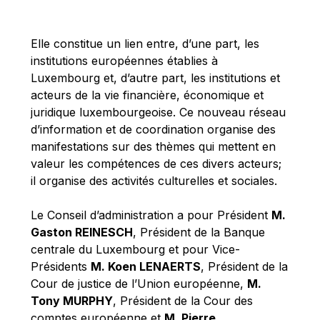
Michael Berry
Michael Palmer
Elle constitue un lien entre, d’une part, les
Michael Sohlman
institutions européennes établies à
Michel Goedert
Luxembourg et, d’autre part, les institutions et
acteurs de la vie financière, économique et
Mireille Delmas-Marty
juridique luxembourgeoise. Ce nouveau réseau
Nobuo Tanaka
d’information et de coordination organise des
Otmar Issing
manifestations sur des thèmes qui mettent en
valeur les compétences de ces divers acteurs;
Paolo Mengozzi
il organise des activités culturelles et sociales.
Paschal Donohoe
Pat Cox
Le Conseil d’administration a pour Président
M.
Gaston REINESCH
, Président de la Banque
Patrizia Nanz
centrale du Luxembourg et pour Vice-
Philippe Maystadt
Présidents
M. Koen LENAERTS
, Président de la
Pierre Gramegna
Cour de justice de l’Union européenne,
M.
Tony MURPHY
, Président de la Cour des
Richard Pelly
comptes européenne et
M. Pierre