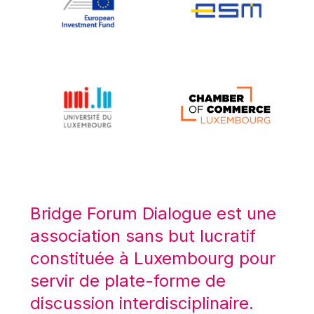
Koen LENAERTS
Lars Heikensten
Laura Kovesi
Luc Frieden
Lucas Papademos
Máire Geoghegan-Quinn
Manolis Mavrommatis
Marc Lemaître
Marcel Zadi Kessy
Mario Centeno
Bridge Forum Dialogue est une
Mario Monti
association sans but lucratif
Maroš ŠEFČOVIČ
constituée à Luxembourg pour
Martin Bailey
servir de plate-forme de
Martine Reicherts
discussion interdisciplinaire.