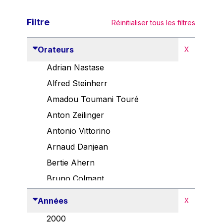
Filtre
Réinitialiser tous les filtres
Orateurs
X
Adrian Nastase
Alfred Steinherr
Amadou Toumani Touré
Anton Zeilinger
Antonio Vittorino
Arnaud Danjean
Bertie Ahern
Bruno Colmant
Carlo Thelen
Années
X
Cem Özdemir
2000