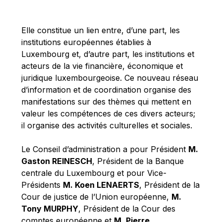
Michael Berry
Michael Palmer
Elle constitue un lien entre, d’une part, les
Michael Sohlman
institutions européennes établies à
Michel Goedert
Luxembourg et, d’autre part, les institutions et
acteurs de la vie financière, économique et
Mireille Delmas-Marty
juridique luxembourgeoise. Ce nouveau réseau
Nobuo Tanaka
d’information et de coordination organise des
Otmar Issing
manifestations sur des thèmes qui mettent en
valeur les compétences de ces divers acteurs;
Paolo Mengozzi
il organise des activités culturelles et sociales.
Paschal Donohoe
Pat Cox
Le Conseil d’administration a pour Président
M.
Gaston REINESCH
, Président de la Banque
Patrizia Nanz
centrale du Luxembourg et pour Vice-
Philippe Maystadt
Présidents
M. Koen LENAERTS
, Président de la
Pierre Gramegna
Cour de justice de l’Union européenne,
M.
Tony MURPHY
, Président de la Cour des
Richard Pelly
comptes européenne et
M. Pierre