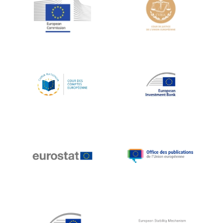
Jean-Louis Schiltz
Jean-Victor Louis
Jens Kreisel
Jeroen Dijsselbloem
Jochen Klucken
Johnny Åkerholm
Joschka Fischer
Juan Manuel Fabra Vallés
Julian Priestley
Karl-Heinz Lambertz
Katharien L.C. Hunt
Kenneth Rogoff
Klaus Regling
Klaus-Heiner Lehne