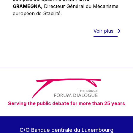
Robert Goebbels
GRAMEGNA
, Directeur Général du Mécanisme
Robert REYNDERS
européen de Stabilité.
Robert WEIDES
Rolf Tarrach
Voir plus
Štefan Füle
Thomas L. Cranfield
Tim Lankester
Timothy Radcliffe
Vaclav Klaus
Vassilios Skouris
Vítor Manuel da Silva Caldeira
Serving the public debate for more than 25 years
Viviane Reding
Walter Hagg
Walter RADERMACHER
C/O Banque centrale du Luxembourg