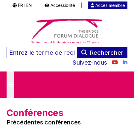
FR
EN
|
Accessibilité
|
Accès membre
|
Serving the public debate for more than 25 years
Rechercher
Suivez-nous
Conférences
Précédentes conférences