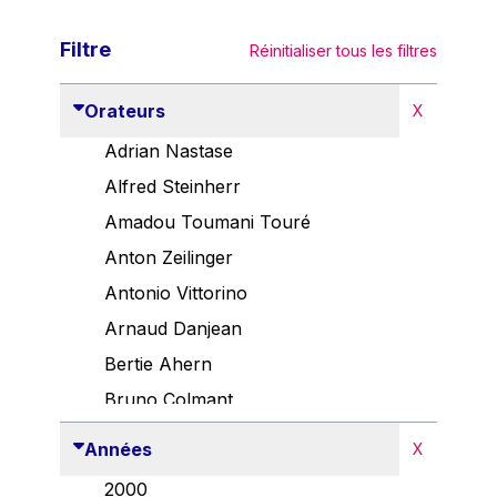
Filtre
Réinitialiser tous les filtres
Orateurs
X
Adrian Nastase
Alfred Steinherr
Amadou Toumani Touré
Anton Zeilinger
Antonio Vittorino
Arnaud Danjean
Bertie Ahern
Bruno Colmant
Carlo Thelen
Années
X
Cem Özdemir
2000