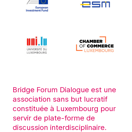
Koen LENAERTS
Lars Heikensten
Laura Kovesi
Luc Frieden
Lucas Papademos
Máire Geoghegan-Quinn
Manolis Mavrommatis
Marc Lemaître
Marcel Zadi Kessy
Mario Centeno
Bridge Forum Dialogue est une
Mario Monti
association sans but lucratif
Maroš ŠEFČOVIČ
constituée à Luxembourg pour
Martin Bailey
servir de plate-forme de
Martine Reicherts
discussion interdisciplinaire.