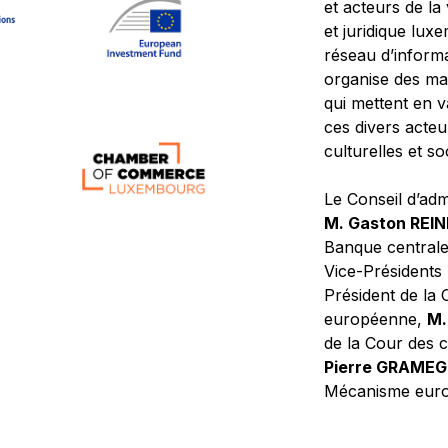
et acteurs de la
et juridique lu
réseau d’informa
organise des ma
qui mettent en 
ces divers acteur
culturelles et so
Le Conseil d’adm
M. Gaston REI
Banque central
Vice-Présidents
Président de la 
européenne,
M.
de la Cour des
Pierre GRAME
Mécanisme europ