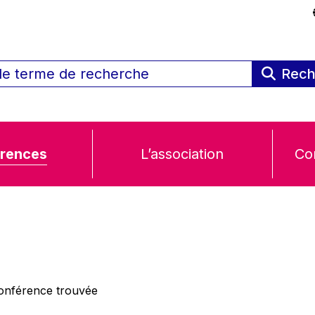
Rech
rences
L’association
Co
nférence trouvée