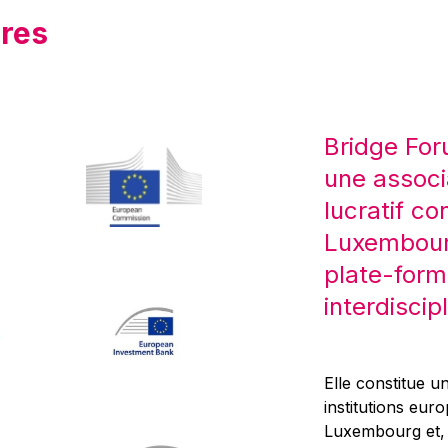
res
Bridge For
une associ
lucratif co
Luxembourg
plate-form
interdiscipl
Elle constitue un
institutions eur
Luxembourg et, d