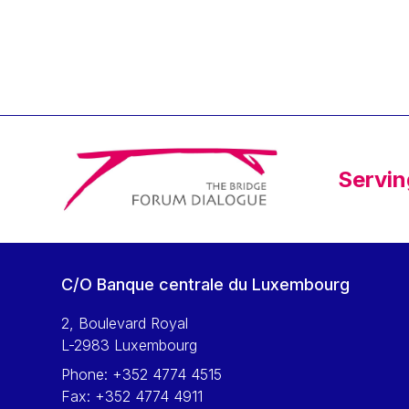
Klaus Regling
Klaus-Heiner Lehne
Koen LENAERTS
Lars Heikensten
Laura Kovesi
Luc Frieden
Servin
Lucas Papademos
Máire Geoghegan-Quinn
Manolis Mavrommatis
Marc Lemaître
C/O Banque centrale du Luxembourg
Marcel Zadi Kessy
Mario Centeno
2, Boulevard Royal
L-2983 Luxembourg
Mario Monti
Phone:
+352 4774 4515
Maroš ŠEFČOVIČ
Fax:
+352 4774 4911