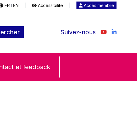
FR
EN
|
Accessibilité
|
Accès membre
|
ercher
Suivez-nous
ntact et feedback