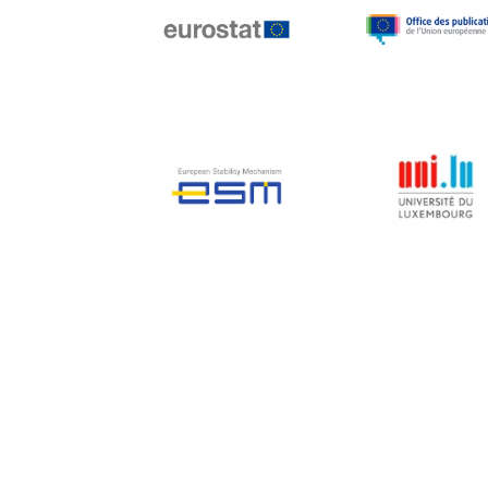
Jean-Louis Biancarelli
Jean-Louis Schiltz
Jean-Victor Louis
Jens Kreisel
Jeroen Dijsselbloem
Jochen Klucken
Johnny Åkerholm
Joschka Fischer
Juan Manuel Fabra
Vallés
Julian Priestley
Karl-Heinz Lambertz
Katharien L.C. Hunt
Kenneth Rogoff