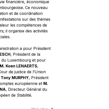
 vie financière, économique
xembourgeoise. Ce nouveau
tion et de coordination
nifestations sur des thèmes
valeur les compétences de
s; il organise des activités
ciales.
inistration a pour Président
NESCH
, Président de la
e du Luxembourg et pour
M. Koen LENAERTS
,
Cour de justice de l’Union
 Tony MURPHY
, Président
 comptes européenne et
M.
GNA
, Directeur Général du
éen de Stabilité.