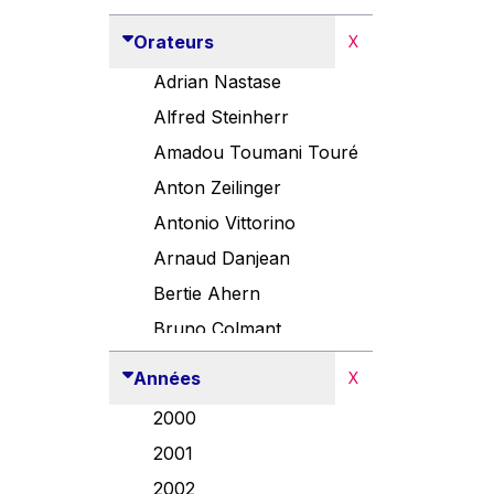
Orateurs
X
Adrian Nastase
Alfred Steinherr
Amadou Toumani Touré
Anton Zeilinger
Antonio Vittorino
Arnaud Danjean
Bertie Ahern
Bruno Colmant
Carlo Thelen
Années
X
Cem Özdemir
2000
Danny Alexander
2001
Désirée Van Boxtel
2002