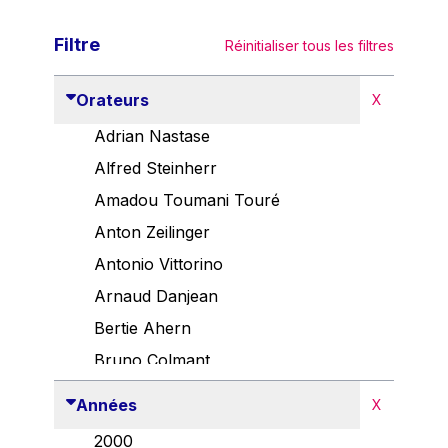
Filtre
Réinitialiser tous les filtres
Orateurs
X
Adrian Nastase
Alfred Steinherr
Amadou Toumani Touré
Anton Zeilinger
Antonio Vittorino
Arnaud Danjean
Bertie Ahern
Bruno Colmant
Carlo Thelen
Années
X
Cem Özdemir
2000