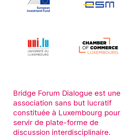
Koen LENAERTS
Lars Heikensten
Laura Kovesi
Luc Frieden
Lucas Papademos
Máire Geoghegan-Quinn
Manolis Mavrommatis
Marc Lemaître
Marcel Zadi Kessy
Mario Centeno
Bridge Forum Dialogue est une
Mario Monti
association sans but lucratif
Maroš ŠEFČOVIČ
constituée à Luxembourg pour
Martin Bailey
servir de plate-forme de
Martine Reicherts
discussion interdisciplinaire.