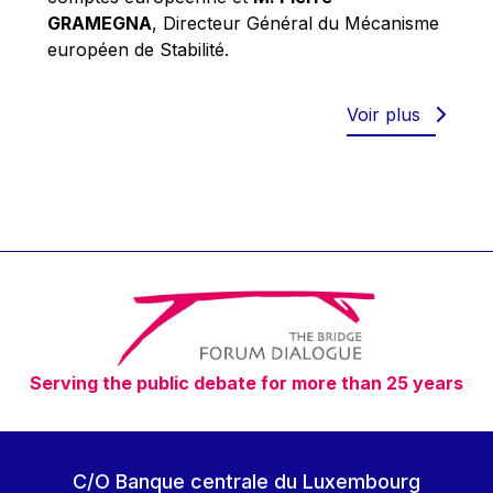
Robert Goebbels
GRAMEGNA
, Directeur Général du Mécanisme
Robert REYNDERS
européen de Stabilité.
Robert WEIDES
Rolf Tarrach
Voir plus
Štefan Füle
Thomas L. Cranfield
Tim Lankester
Timothy Radcliffe
Vaclav Klaus
Vassilios Skouris
Vítor Manuel da Silva Caldeira
Serving the public debate for more than 25 years
Viviane Reding
Walter Hagg
Walter RADERMACHER
C/O Banque centrale du Luxembourg