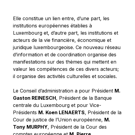
Michael Berry
Michael Palmer
Elle constitue un lien entre, d’une part, les
Michael Sohlman
institutions européennes établies à
Michel Goedert
Luxembourg et, d’autre part, les institutions et
acteurs de la vie financière, économique et
Mireille Delmas-Marty
juridique luxembourgeoise. Ce nouveau réseau
Nobuo Tanaka
d’information et de coordination organise des
Otmar Issing
manifestations sur des thèmes qui mettent en
valeur les compétences de ces divers acteurs;
Paolo Mengozzi
il organise des activités culturelles et sociales.
Paschal Donohoe
Pat Cox
Le Conseil d’administration a pour Président
M.
Gaston REINESCH
, Président de la Banque
Patrizia Nanz
centrale du Luxembourg et pour Vice-
Philippe Maystadt
Présidents
M. Koen LENAERTS
, Président de la
Pierre Gramegna
Cour de justice de l’Union européenne,
M.
Tony MURPHY
, Président de la Cour des
Richard Pelly
comptes européenne et
M. Pierre