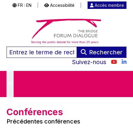
FR
EN
|
Accessibilité
|
Accès membre
|
Serving the public debate for more than 25 years
Rechercher
Suivez-nous
Conférences
Précédentes conférences