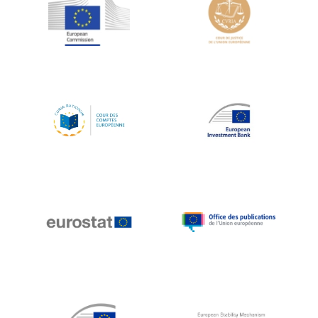
Jean-Louis Schiltz
Jean-Victor Louis
Jens Kreisel
Jeroen Dijsselbloem
Jochen Klucken
Johnny Åkerholm
Joschka Fischer
Juan Manuel Fabra Vallés
Julian Priestley
Karl-Heinz Lambertz
Katharien L.C. Hunt
Kenneth Rogoff
Klaus Regling
Klaus-Heiner Lehne