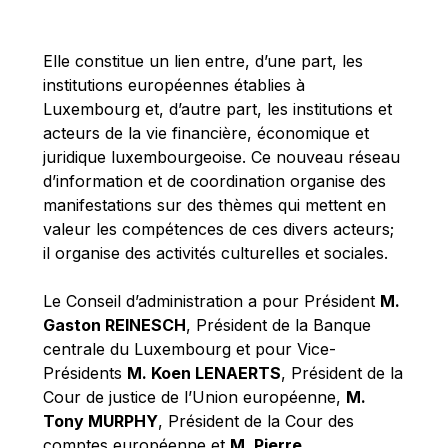
Michael Berry
Michael Palmer
Elle constitue un lien entre, d’une part, les
Michael Sohlman
institutions européennes établies à
Michel Goedert
Luxembourg et, d’autre part, les institutions et
acteurs de la vie financière, économique et
Mireille Delmas-Marty
juridique luxembourgeoise. Ce nouveau réseau
Nobuo Tanaka
d’information et de coordination organise des
Otmar Issing
manifestations sur des thèmes qui mettent en
valeur les compétences de ces divers acteurs;
Paolo Mengozzi
il organise des activités culturelles et sociales.
Paschal Donohoe
Pat Cox
Le Conseil d’administration a pour Président
M.
Gaston REINESCH
, Président de la Banque
Patrizia Nanz
centrale du Luxembourg et pour Vice-
Philippe Maystadt
Présidents
M. Koen LENAERTS
, Président de la
Pierre Gramegna
Cour de justice de l’Union européenne,
M.
Tony MURPHY
, Président de la Cour des
Richard Pelly
comptes européenne et
M. Pierre