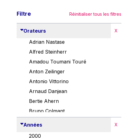
Filtre
Réinitialiser tous les filtres
Orateurs
X
Adrian Nastase
Alfred Steinherr
Amadou Toumani Touré
Anton Zeilinger
Antonio Vittorino
Arnaud Danjean
Bertie Ahern
Bruno Colmant
Carlo Thelen
Années
X
Cem Özdemir
2000