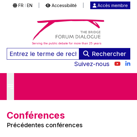
FR
EN
|
Accessibilité
|
Accès membre
|
Serving the public debate for more than 25 years
Rechercher
Suivez-nous
Conférences
Précédentes conférences