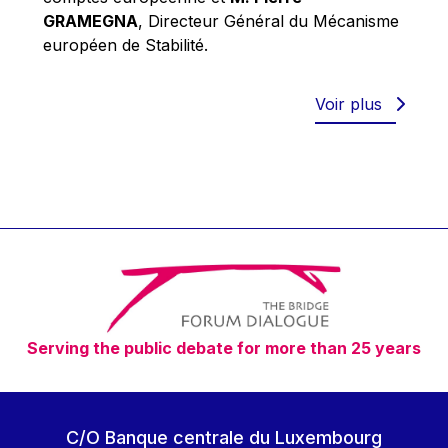
Robert Goebbels
GRAMEGNA
, Directeur Général du Mécanisme
Robert REYNDERS
européen de Stabilité.
Robert WEIDES
Rolf Tarrach
Voir plus
Štefan Füle
Thomas L. Cranfield
Tim Lankester
Timothy Radcliffe
Vaclav Klaus
Vassilios Skouris
Vítor Manuel da Silva Caldeira
Serving the public debate for more than 25 years
Viviane Reding
Walter Hagg
Walter RADERMACHER
C/O Banque centrale du Luxembourg