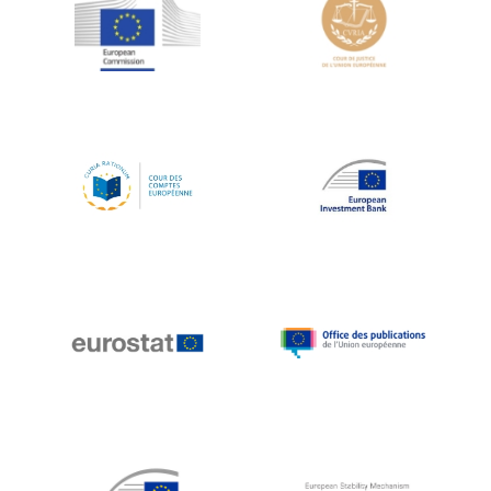
Jean-Louis Schiltz
Jean-Victor Louis
Jens Kreisel
Jeroen Dijsselbloem
Jochen Klucken
Johnny Åkerholm
Joschka Fischer
Juan Manuel Fabra Vallés
Julian Priestley
Karl-Heinz Lambertz
Katharien L.C. Hunt
Kenneth Rogoff
Klaus Regling
Klaus-Heiner Lehne