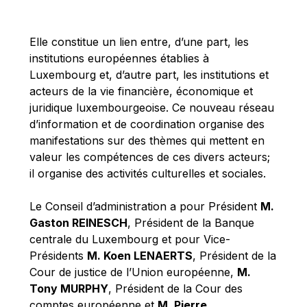
Michael Berry
Michael Palmer
Elle constitue un lien entre, d’une part, les
Michael Sohlman
institutions européennes établies à
Michel Goedert
Luxembourg et, d’autre part, les institutions et
acteurs de la vie financière, économique et
Mireille Delmas-Marty
juridique luxembourgeoise. Ce nouveau réseau
Nobuo Tanaka
d’information et de coordination organise des
Otmar Issing
manifestations sur des thèmes qui mettent en
valeur les compétences de ces divers acteurs;
Paolo Mengozzi
il organise des activités culturelles et sociales.
Paschal Donohoe
Pat Cox
Le Conseil d’administration a pour Président
M.
Gaston REINESCH
, Président de la Banque
Patrizia Nanz
centrale du Luxembourg et pour Vice-
Philippe Maystadt
Présidents
M. Koen LENAERTS
, Président de la
Pierre Gramegna
Cour de justice de l’Union européenne,
M.
Tony MURPHY
, Président de la Cour des
Richard Pelly
comptes européenne et
M. Pierre