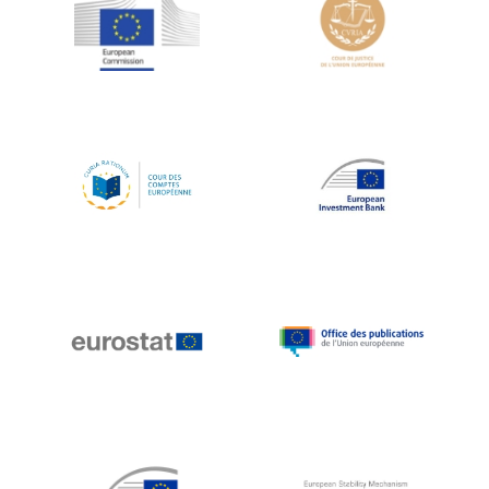
Jean-Louis Schiltz
Jean-Victor Louis
Jens Kreisel
Jeroen Dijsselbloem
Jochen Klucken
Johnny Åkerholm
Joschka Fischer
Juan Manuel Fabra Vallés
Julian Priestley
Karl-Heinz Lambertz
Katharien L.C. Hunt
Kenneth Rogoff
Klaus Regling
Klaus-Heiner Lehne