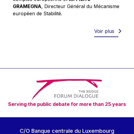
Robert Goebbels
GRAMEGNA
, Directeur Général du Mécanisme
Robert REYNDERS
européen de Stabilité.
Robert WEIDES
Rolf Tarrach
Voir plus
Štefan Füle
Thomas L. Cranfield
Tim Lankester
Timothy Radcliffe
Vaclav Klaus
Vassilios Skouris
Vítor Manuel da Silva Caldeira
Serving the public debate for more than 25 years
Viviane Reding
Walter Hagg
Walter RADERMACHER
C/O Banque centrale du Luxembourg