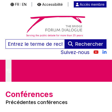
FR
EN
|
Accessibilité
|
Accès membre
|
Serving the public debate for more than 25 years
Rechercher
Suivez-nous
Conférences
Précédentes conférences