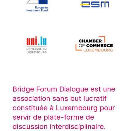
Koen LENAERTS
Lars Heikensten
Laura Kovesi
Luc Frieden
Lucas Papademos
Máire Geoghegan-Quinn
Manolis Mavrommatis
Marc Lemaître
Marcel Zadi Kessy
Mario Centeno
Bridge Forum Dialogue est une
Mario Monti
association sans but lucratif
Maroš ŠEFČOVIČ
constituée à Luxembourg pour
Martin Bailey
servir de plate-forme de
Martine Reicherts
discussion interdisciplinaire.