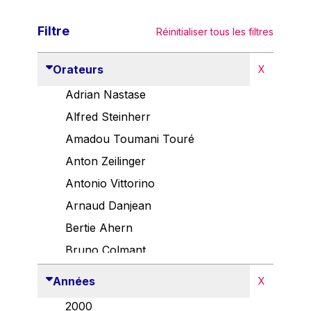
Filtre
Réinitialiser tous les filtres
Orateurs
X
Adrian Nastase
Alfred Steinherr
Amadou Toumani Touré
Anton Zeilinger
Antonio Vittorino
Arnaud Danjean
Bertie Ahern
Bruno Colmant
Carlo Thelen
Années
X
Cem Özdemir
2000