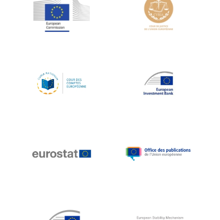
Jean-Louis Schiltz
Jean-Victor Louis
Jens Kreisel
Jeroen Dijsselbloem
Jochen Klucken
Johnny Åkerholm
Joschka Fischer
Juan Manuel Fabra Vallés
Julian Priestley
Karl-Heinz Lambertz
Katharien L.C. Hunt
Kenneth Rogoff
Klaus Regling
Klaus-Heiner Lehne