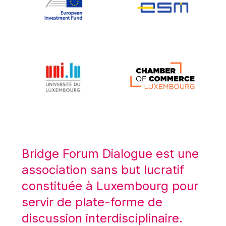
Koen LENAERTS
Lars Heikensten
Laura Kovesi
Luc Frieden
Lucas Papademos
Máire Geoghegan-Quinn
Manolis Mavrommatis
Marc Lemaître
Marcel Zadi Kessy
Mario Centeno
Bridge Forum Dialogue est une
Mario Monti
association sans but lucratif
Maroš ŠEFČOVIČ
constituée à Luxembourg pour
Martin Bailey
servir de plate-forme de
Martine Reicherts
discussion interdisciplinaire.