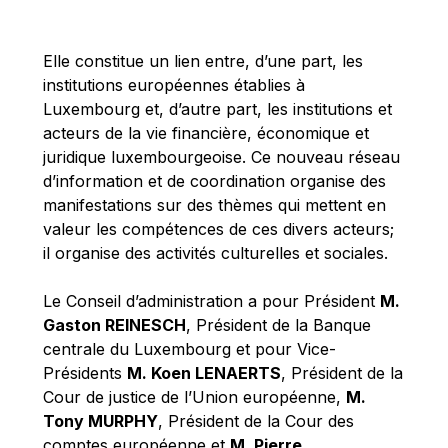
Michael Berry
Michael Palmer
Elle constitue un lien entre, d’une part, les
Michael Sohlman
institutions européennes établies à
Michel Goedert
Luxembourg et, d’autre part, les institutions et
acteurs de la vie financière, économique et
Mireille Delmas-Marty
juridique luxembourgeoise. Ce nouveau réseau
Nobuo Tanaka
d’information et de coordination organise des
Otmar Issing
manifestations sur des thèmes qui mettent en
valeur les compétences de ces divers acteurs;
Paolo Mengozzi
il organise des activités culturelles et sociales.
Paschal Donohoe
Pat Cox
Le Conseil d’administration a pour Président
M.
Gaston REINESCH
, Président de la Banque
Patrizia Nanz
centrale du Luxembourg et pour Vice-
Philippe Maystadt
Présidents
M. Koen LENAERTS
, Président de la
Pierre Gramegna
Cour de justice de l’Union européenne,
M.
Tony MURPHY
, Président de la Cour des
Richard Pelly
comptes européenne et
M. Pierre