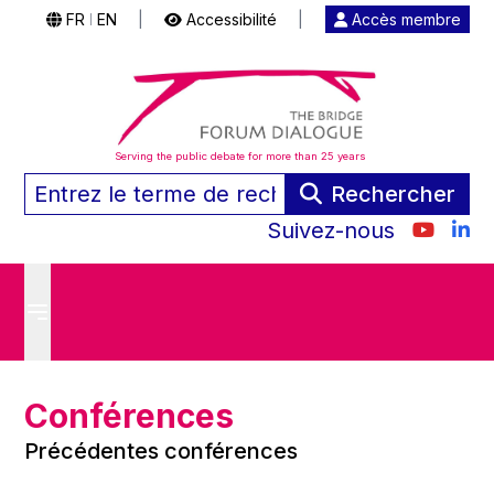
FR
EN
|
Accessibilité
|
Accès membre
|
Serving the public debate for more than 25 years
Rechercher
Suivez-nous
Conférences
Précédentes conférences