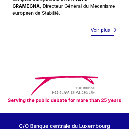
Robert Goebbels
GRAMEGNA
, Directeur Général du Mécanisme
Robert REYNDERS
européen de Stabilité.
Robert WEIDES
Rolf Tarrach
Voir plus
Štefan Füle
Thomas L. Cranfield
Tim Lankester
Timothy Radcliffe
Vaclav Klaus
Vassilios Skouris
Vítor Manuel da Silva Caldeira
Serving the public debate for more than 25 years
Viviane Reding
Walter Hagg
Walter RADERMACHER
C/O Banque centrale du Luxembourg