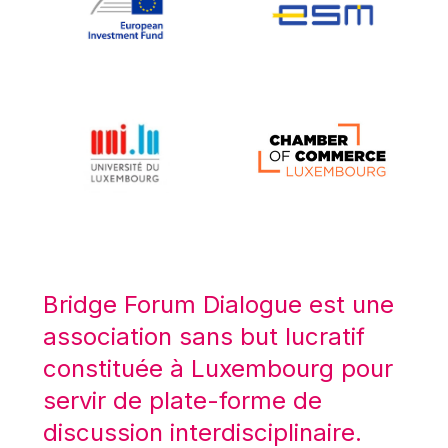
Koen LENAERTS
Lars Heikensten
Laura Kovesi
Luc Frieden
Lucas Papademos
Máire Geoghegan-Quinn
Manolis Mavrommatis
Marc Lemaître
Marcel Zadi Kessy
Mario Centeno
Bridge Forum Dialogue est une
Mario Monti
association sans but lucratif
Maroš ŠEFČOVIČ
constituée à Luxembourg pour
Martin Bailey
servir de plate-forme de
Martine Reicherts
discussion interdisciplinaire.