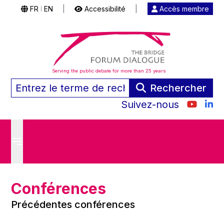
FR
EN
|
Accessibilité
|
Accès membre
|
Serving the public debate for more than 25 years
Rechercher
Suivez-nous
Conférences
Précédentes conférences