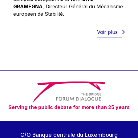
Robert Goebbels
GRAMEGNA
, Directeur Général du Mécanisme
Robert REYNDERS
européen de Stabilité.
Robert WEIDES
Rolf Tarrach
Voir plus
Štefan Füle
Thomas L. Cranfield
Tim Lankester
Timothy Radcliffe
Vaclav Klaus
Vassilios Skouris
Vítor Manuel da Silva Caldeira
Serving the public debate for more than 25 years
Viviane Reding
Walter Hagg
Walter RADERMACHER
C/O Banque centrale du Luxembourg