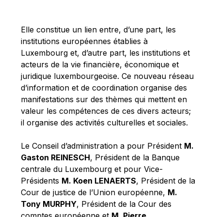
Michael Berry
Michael Palmer
Elle constitue un lien entre, d’une part, les
Michael Sohlman
institutions européennes établies à
Michel Goedert
Luxembourg et, d’autre part, les institutions et
acteurs de la vie financière, économique et
Mireille Delmas-Marty
juridique luxembourgeoise. Ce nouveau réseau
Nobuo Tanaka
d’information et de coordination organise des
Otmar Issing
manifestations sur des thèmes qui mettent en
valeur les compétences de ces divers acteurs;
Paolo Mengozzi
il organise des activités culturelles et sociales.
Paschal Donohoe
Pat Cox
Le Conseil d’administration a pour Président
M.
Gaston REINESCH
, Président de la Banque
Patrizia Nanz
centrale du Luxembourg et pour Vice-
Philippe Maystadt
Présidents
M. Koen LENAERTS
, Président de la
Pierre Gramegna
Cour de justice de l’Union européenne,
M.
Tony MURPHY
, Président de la Cour des
Richard Pelly
comptes européenne et
M. Pierre