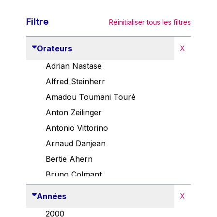
Filtre
Réinitialiser tous les filtres
Orateurs
X
Adrian Nastase
Alfred Steinherr
Amadou Toumani Touré
Anton Zeilinger
Antonio Vittorino
Arnaud Danjean
Bertie Ahern
Bruno Colmant
Carlo Thelen
Années
X
Cem Özdemir
2000