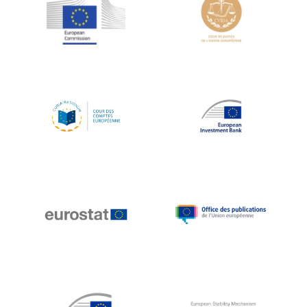
Jean-Louis Schiltz
Jean-Victor Louis
Jens Kreisel
Jeroen Dijsselbloem
Jochen Klucken
Johnny Åkerholm
Joschka Fischer
Juan Manuel Fabra Vallés
Julian Priestley
Karl-Heinz Lambertz
Katharien L.C. Hunt
Kenneth Rogoff
Klaus Regling
Klaus-Heiner Lehne