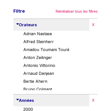
Filtre
Réinitialiser tous les filtres
Orateurs
X
Adrian Nastase
Alfred Steinherr
Amadou Toumani Touré
Anton Zeilinger
Antonio Vittorino
Arnaud Danjean
Bertie Ahern
Bruno Colmant
Carlo Thelen
Années
X
Cem Özdemir
2000