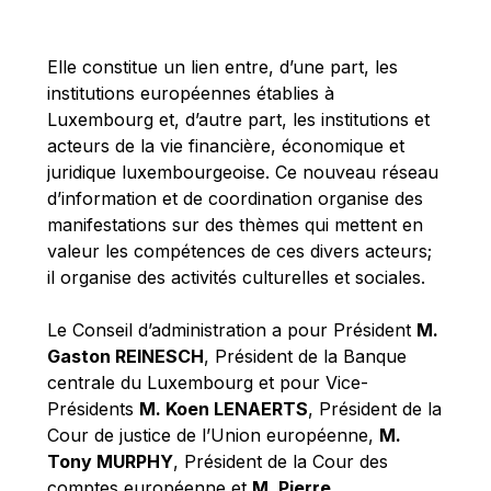
Michael Berry
Michael Palmer
Elle constitue un lien entre, d’une part, les
Michael Sohlman
institutions européennes établies à
Michel Goedert
Luxembourg et, d’autre part, les institutions et
acteurs de la vie financière, économique et
Mireille Delmas-Marty
juridique luxembourgeoise. Ce nouveau réseau
Nobuo Tanaka
d’information et de coordination organise des
Otmar Issing
manifestations sur des thèmes qui mettent en
valeur les compétences de ces divers acteurs;
Paolo Mengozzi
il organise des activités culturelles et sociales.
Paschal Donohoe
Pat Cox
Le Conseil d’administration a pour Président
M.
Gaston REINESCH
, Président de la Banque
Patrizia Nanz
centrale du Luxembourg et pour Vice-
Philippe Maystadt
Présidents
M. Koen LENAERTS
, Président de la
Pierre Gramegna
Cour de justice de l’Union européenne,
M.
Tony MURPHY
, Président de la Cour des
Richard Pelly
comptes européenne et
M. Pierre