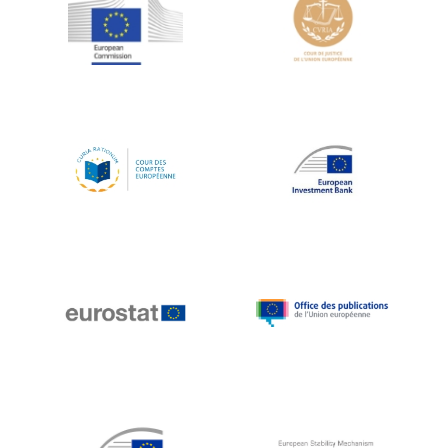
Jean-Louis Schiltz
Jean-Victor Louis
Jens Kreisel
Jeroen Dijsselbloem
Jochen Klucken
Johnny Åkerholm
Joschka Fischer
Juan Manuel Fabra Vallés
Julian Priestley
Karl-Heinz Lambertz
Katharien L.C. Hunt
Kenneth Rogoff
Klaus Regling
Klaus-Heiner Lehne