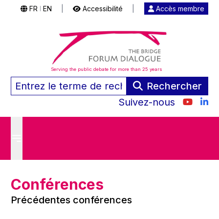
FR
EN
|
Accessibilité
|
Accès membre
|
Serving the public debate for more than 25 years
Rechercher
Suivez-nous
Conférences
Précédentes conférences