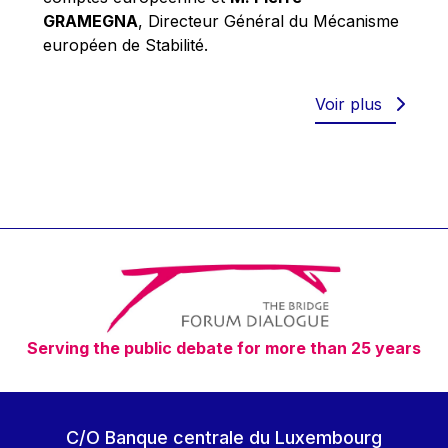
Robert Goebbels
GRAMEGNA
, Directeur Général du Mécanisme
Robert REYNDERS
européen de Stabilité.
Robert WEIDES
Rolf Tarrach
Voir plus
Štefan Füle
Thomas L. Cranfield
Tim Lankester
Timothy Radcliffe
Vaclav Klaus
Vassilios Skouris
Vítor Manuel da Silva Caldeira
Serving the public debate for more than 25 years
Viviane Reding
Walter Hagg
Walter RADERMACHER
C/O Banque centrale du Luxembourg