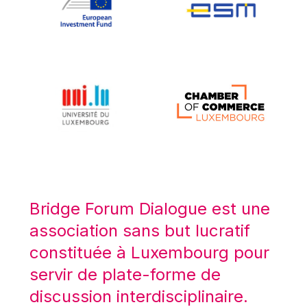
Koen LENAERTS
Lars Heikensten
Laura Kovesi
Luc Frieden
Lucas Papademos
Máire Geoghegan-Quinn
Manolis Mavrommatis
Marc Lemaître
Marcel Zadi Kessy
Mario Centeno
Bridge Forum Dialogue est une
Mario Monti
association sans but lucratif
Maroš ŠEFČOVIČ
constituée à Luxembourg pour
Martin Bailey
servir de plate-forme de
Martine Reicherts
discussion interdisciplinaire.