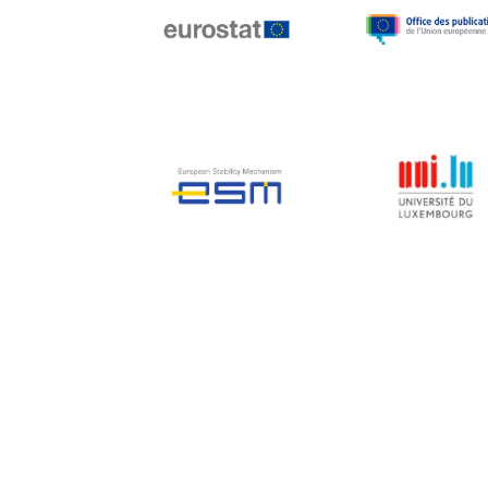
Jean-Louis Biancarelli
Jean-Louis Schiltz
Jean-Victor Louis
Jens Kreisel
Jeroen Dijsselbloem
Jochen Klucken
Johnny Åkerholm
Joschka Fischer
Juan Manuel Fabra
Vallés
Julian Priestley
Karl-Heinz Lambertz
Katharien L.C. Hunt
Kenneth Rogoff