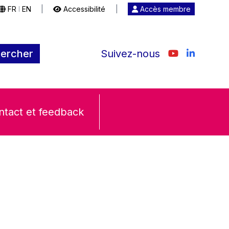
FR
EN
|
Accessibilité
|
Accès membre
|
ercher
Suivez-nous
ntact et feedback