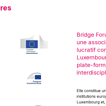
res
Bridge For
une associ
lucratif co
Luxembourg
plate-form
interdiscipl
Elle constitue un
institutions eur
Luxembourg et, d