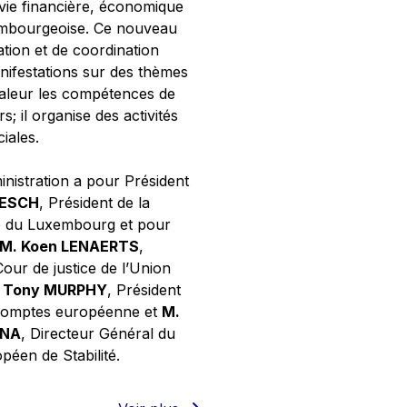
 vie financière, économique
xembourgeoise. Ce nouveau
tion et de coordination
nifestations sur des thèmes
valeur les compétences de
s; il organise des activités
ciales.
inistration a pour Président
NESCH
, Président de la
e du Luxembourg et pour
M. Koen LENAERTS
,
Cour de justice de l’Union
 Tony MURPHY
, Président
 comptes européenne et
M.
GNA
, Directeur Général du
éen de Stabilité.