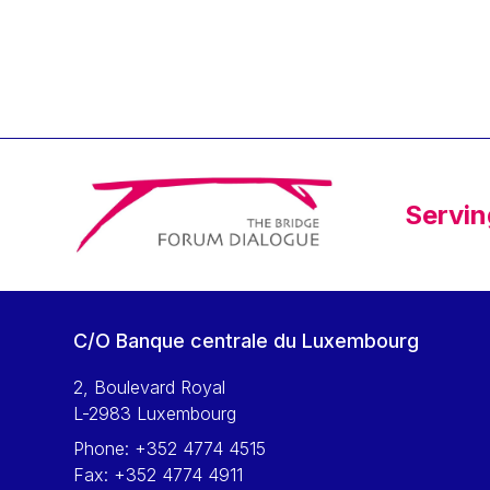
Klaus Regling
Klaus-Heiner Lehne
Koen LENAERTS
Lars Heikensten
Laura Kovesi
Luc Frieden
Servin
Lucas Papademos
Máire Geoghegan-Quinn
Manolis Mavrommatis
Marc Lemaître
C/O Banque centrale du Luxembourg
Marcel Zadi Kessy
Mario Centeno
2, Boulevard Royal
L-2983 Luxembourg
Mario Monti
Phone:
+352 4774 4515
Maroš ŠEFČOVIČ
Fax:
+352 4774 4911