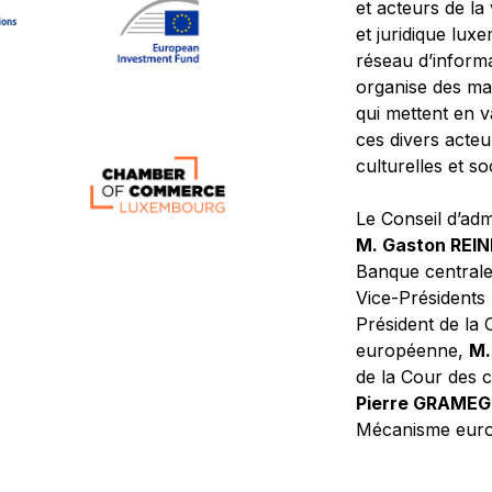
et acteurs de la
et juridique lu
réseau d’informa
organise des ma
qui mettent en 
ces divers acteur
culturelles et so
Le Conseil d’adm
M. Gaston REI
Banque central
Vice-Présidents
Président de la 
européenne,
M.
de la Cour des
Pierre GRAME
Mécanisme europ