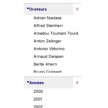
Orateurs
X
Adrian Nastase
Alfred Steinherr
Amadou Toumani Touré
Anton Zeilinger
Antonio Vittorino
Arnaud Danjean
Bertie Ahern
Bruno Colmant
Carlo Thelen
Années
X
Cem Özdemir
2000
Danny Alexander
2001
Désirée Van Boxtel
2002