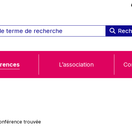
Rech
rences
L’association
Co
nférence trouvée