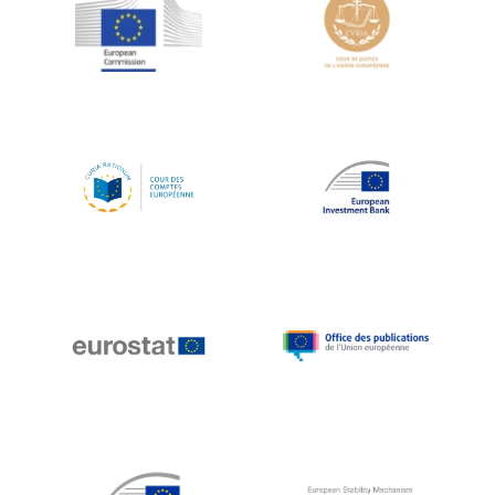
Jean-Louis Schiltz
Jean-Victor Louis
Jens Kreisel
Jeroen Dijsselbloem
Jochen Klucken
Johnny Åkerholm
Joschka Fischer
Juan Manuel Fabra Vallés
Julian Priestley
Karl-Heinz Lambertz
Katharien L.C. Hunt
Kenneth Rogoff
Klaus Regling
Klaus-Heiner Lehne