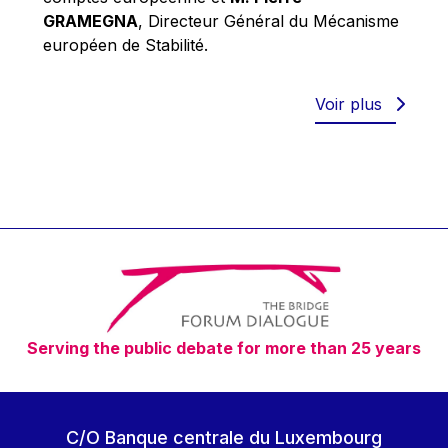
Robert Goebbels
GRAMEGNA
, Directeur Général du Mécanisme
Robert REYNDERS
européen de Stabilité.
Robert WEIDES
Rolf Tarrach
Voir plus
Štefan Füle
Thomas L. Cranfield
Tim Lankester
Timothy Radcliffe
Vaclav Klaus
Vassilios Skouris
Vítor Manuel da Silva Caldeira
Serving the public debate for more than 25 years
Viviane Reding
Walter Hagg
Walter RADERMACHER
C/O Banque centrale du Luxembourg