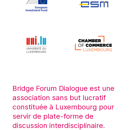
Koen LENAERTS
Lars Heikensten
Laura Kovesi
Luc Frieden
Lucas Papademos
Máire Geoghegan-Quinn
Manolis Mavrommatis
Marc Lemaître
Marcel Zadi Kessy
Mario Centeno
Bridge Forum Dialogue est une
Mario Monti
association sans but lucratif
Maroš ŠEFČOVIČ
constituée à Luxembourg pour
Martin Bailey
servir de plate-forme de
Martine Reicherts
discussion interdisciplinaire.