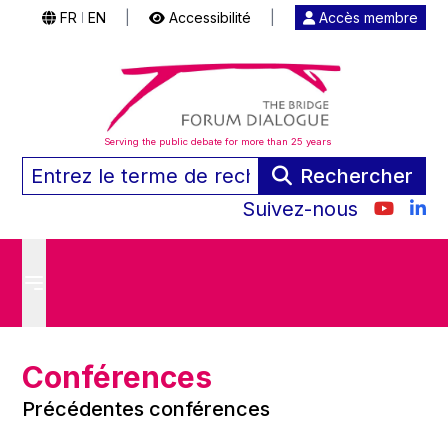
FR
EN
|
Accessibilité
|
Accès membre
|
Serving the public debate for more than 25 years
Rechercher
Suivez-nous
Conférences
Précédentes conférences