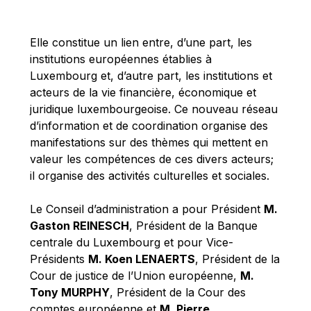
Michael Berry
Michael Palmer
Elle constitue un lien entre, d’une part, les
Michael Sohlman
institutions européennes établies à
Michel Goedert
Luxembourg et, d’autre part, les institutions et
acteurs de la vie financière, économique et
Mireille Delmas-Marty
juridique luxembourgeoise. Ce nouveau réseau
Nobuo Tanaka
d’information et de coordination organise des
Otmar Issing
manifestations sur des thèmes qui mettent en
valeur les compétences de ces divers acteurs;
Paolo Mengozzi
il organise des activités culturelles et sociales.
Paschal Donohoe
Pat Cox
Le Conseil d’administration a pour Président
M.
Gaston REINESCH
, Président de la Banque
Patrizia Nanz
centrale du Luxembourg et pour Vice-
Philippe Maystadt
Présidents
M. Koen LENAERTS
, Président de la
Pierre Gramegna
Cour de justice de l’Union européenne,
M.
Tony MURPHY
, Président de la Cour des
Richard Pelly
comptes européenne et
M. Pierre