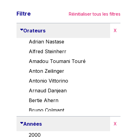
Filtre
Réinitialiser tous les filtres
Orateurs
X
Adrian Nastase
Alfred Steinherr
Amadou Toumani Touré
Anton Zeilinger
Antonio Vittorino
Arnaud Danjean
Bertie Ahern
Bruno Colmant
Carlo Thelen
Années
X
Cem Özdemir
2000