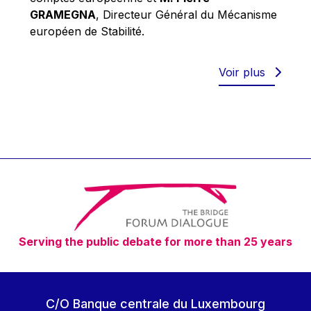
Robert Goebbels
GRAMEGNA
, Directeur Général du Mécanisme
Robert REYNDERS
européen de Stabilité.
Robert WEIDES
Rolf Tarrach
Voir plus
Štefan Füle
Thomas L. Cranfield
Tim Lankester
Timothy Radcliffe
Vaclav Klaus
Vassilios Skouris
Vítor Manuel da Silva Caldeira
Serving the public debate for more than 25 years
Viviane Reding
Walter Hagg
Walter RADERMACHER
C/O Banque centrale du Luxembourg