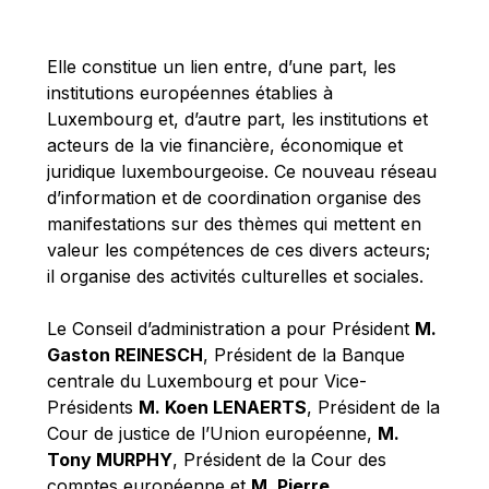
Michael Berry
Michael Palmer
Elle constitue un lien entre, d’une part, les
Michael Sohlman
institutions européennes établies à
Michel Goedert
Luxembourg et, d’autre part, les institutions et
acteurs de la vie financière, économique et
Mireille Delmas-Marty
juridique luxembourgeoise. Ce nouveau réseau
Nobuo Tanaka
d’information et de coordination organise des
Otmar Issing
manifestations sur des thèmes qui mettent en
valeur les compétences de ces divers acteurs;
Paolo Mengozzi
il organise des activités culturelles et sociales.
Paschal Donohoe
Pat Cox
Le Conseil d’administration a pour Président
M.
Gaston REINESCH
, Président de la Banque
Patrizia Nanz
centrale du Luxembourg et pour Vice-
Philippe Maystadt
Présidents
M. Koen LENAERTS
, Président de la
Pierre Gramegna
Cour de justice de l’Union européenne,
M.
Tony MURPHY
, Président de la Cour des
Richard Pelly
comptes européenne et
M. Pierre