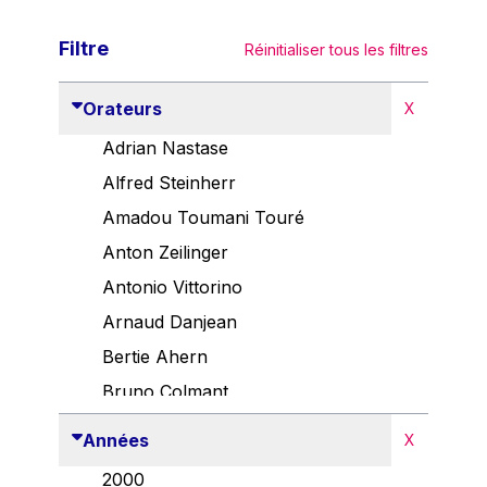
Filtre
Réinitialiser tous les filtres
Orateurs
X
Adrian Nastase
Alfred Steinherr
Amadou Toumani Touré
Anton Zeilinger
Antonio Vittorino
Arnaud Danjean
Bertie Ahern
Bruno Colmant
Carlo Thelen
Années
X
Cem Özdemir
2000