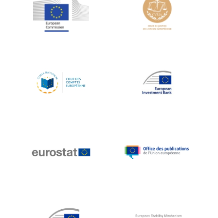
Jean-Louis Schiltz
Jean-Victor Louis
Jens Kreisel
Jeroen Dijsselbloem
Jochen Klucken
Johnny Åkerholm
Joschka Fischer
Juan Manuel Fabra Vallés
Julian Priestley
Karl-Heinz Lambertz
Katharien L.C. Hunt
Kenneth Rogoff
Klaus Regling
Klaus-Heiner Lehne