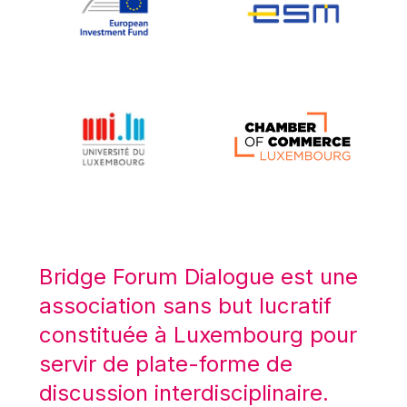
Koen LENAERTS
Lars Heikensten
Laura Kovesi
Luc Frieden
Lucas Papademos
Máire Geoghegan-Quinn
Manolis Mavrommatis
Marc Lemaître
Marcel Zadi Kessy
Mario Centeno
Bridge Forum Dialogue est une
Mario Monti
association sans but lucratif
Maroš ŠEFČOVIČ
constituée à Luxembourg pour
Martin Bailey
servir de plate-forme de
Martine Reicherts
discussion interdisciplinaire.