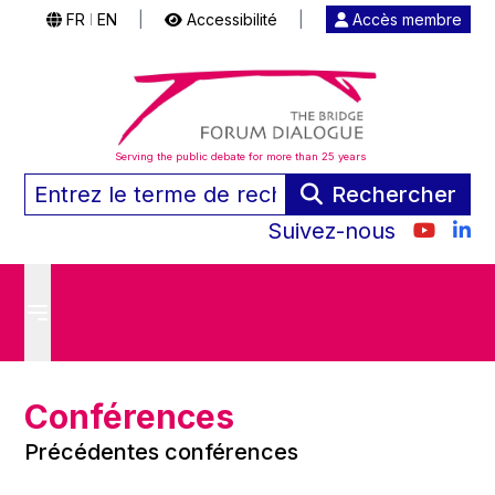
FR
EN
|
Accessibilité
|
Accès membre
|
Serving the public debate for more than 25 years
Rechercher
Suivez-nous
Conférences
Précédentes conférences