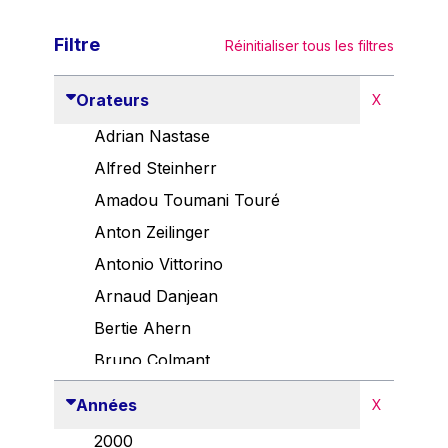
Filtre
Réinitialiser tous les filtres
Orateurs
X
Adrian Nastase
Alfred Steinherr
Amadou Toumani Touré
Anton Zeilinger
Antonio Vittorino
Arnaud Danjean
Bertie Ahern
Bruno Colmant
Carlo Thelen
Années
X
Cem Özdemir
2000