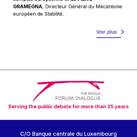
Robert Goebbels
GRAMEGNA
, Directeur Général du Mécanisme
Robert REYNDERS
européen de Stabilité.
Robert WEIDES
Rolf Tarrach
Voir plus
Štefan Füle
Thomas L. Cranfield
Tim Lankester
Timothy Radcliffe
Vaclav Klaus
Vassilios Skouris
Vítor Manuel da Silva Caldeira
Serving the public debate for more than 25 years
Viviane Reding
Walter Hagg
Walter RADERMACHER
C/O Banque centrale du Luxembourg