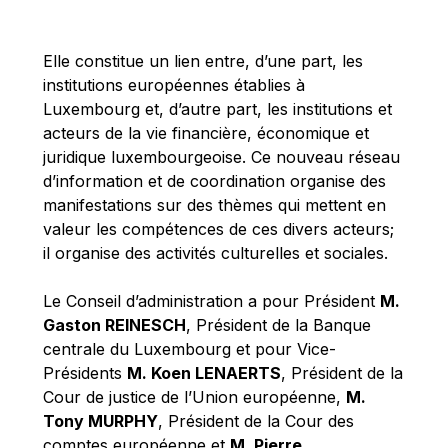
Michael Berry
Michael Palmer
Elle constitue un lien entre, d’une part, les
Michael Sohlman
institutions européennes établies à
Michel Goedert
Luxembourg et, d’autre part, les institutions et
acteurs de la vie financière, économique et
Mireille Delmas-Marty
juridique luxembourgeoise. Ce nouveau réseau
Nobuo Tanaka
d’information et de coordination organise des
Otmar Issing
manifestations sur des thèmes qui mettent en
valeur les compétences de ces divers acteurs;
Paolo Mengozzi
il organise des activités culturelles et sociales.
Paschal Donohoe
Pat Cox
Le Conseil d’administration a pour Président
M.
Gaston REINESCH
, Président de la Banque
Patrizia Nanz
centrale du Luxembourg et pour Vice-
Philippe Maystadt
Présidents
M. Koen LENAERTS
, Président de la
Pierre Gramegna
Cour de justice de l’Union européenne,
M.
Tony MURPHY
, Président de la Cour des
Richard Pelly
comptes européenne et
M. Pierre