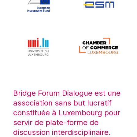
Koen LENAERTS
Lars Heikensten
Laura Kovesi
Luc Frieden
Lucas Papademos
Máire Geoghegan-Quinn
Manolis Mavrommatis
Marc Lemaître
Marcel Zadi Kessy
Mario Centeno
Bridge Forum Dialogue est une
Mario Monti
association sans but lucratif
Maroš ŠEFČOVIČ
constituée à Luxembourg pour
Martin Bailey
servir de plate-forme de
Martine Reicherts
discussion interdisciplinaire.