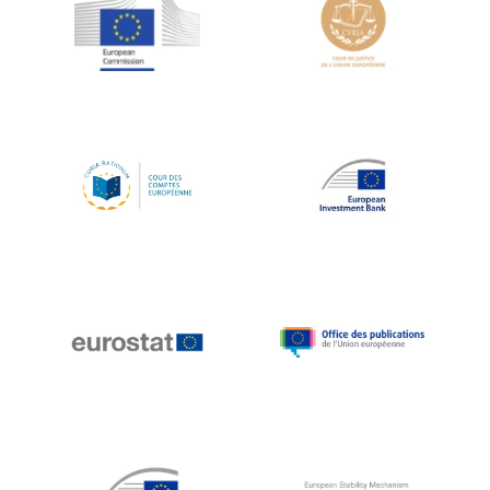
Jean-Louis Schiltz
Jean-Victor Louis
Jens Kreisel
Jeroen Dijsselbloem
Jochen Klucken
Johnny Åkerholm
Joschka Fischer
Juan Manuel Fabra Vallés
Julian Priestley
Karl-Heinz Lambertz
Katharien L.C. Hunt
Kenneth Rogoff
Klaus Regling
Klaus-Heiner Lehne