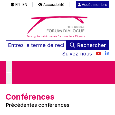
FR
EN
|
Accessibilité
|
Accès membre
|
Serving the public debate for more than 25 years
Rechercher
Suivez-nous
Conférences
Précédentes conférences