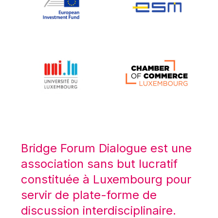
Koen LENAERTS
Lars Heikensten
Laura Kovesi
Luc Frieden
Lucas Papademos
Máire Geoghegan-Quinn
Manolis Mavrommatis
Marc Lemaître
Marcel Zadi Kessy
Mario Centeno
Bridge Forum Dialogue est une
Mario Monti
association sans but lucratif
Maroš ŠEFČOVIČ
constituée à Luxembourg pour
Martin Bailey
servir de plate-forme de
Martine Reicherts
discussion interdisciplinaire.