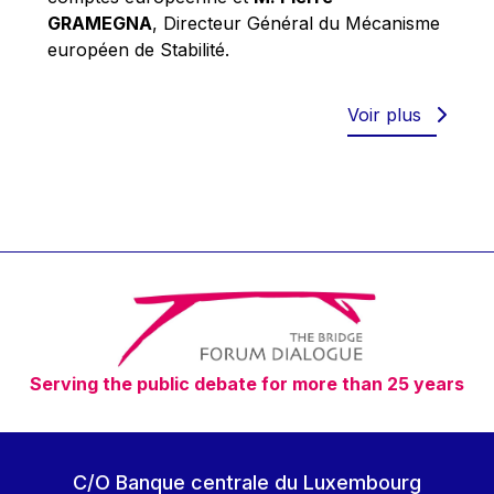
Robert Goebbels
GRAMEGNA
, Directeur Général du Mécanisme
Robert REYNDERS
européen de Stabilité.
Robert WEIDES
Rolf Tarrach
Voir plus
Štefan Füle
Thomas L. Cranfield
Tim Lankester
Timothy Radcliffe
Vaclav Klaus
Vassilios Skouris
Vítor Manuel da Silva Caldeira
Serving the public debate for more than 25 years
Viviane Reding
Walter Hagg
Walter RADERMACHER
C/O Banque centrale du Luxembourg