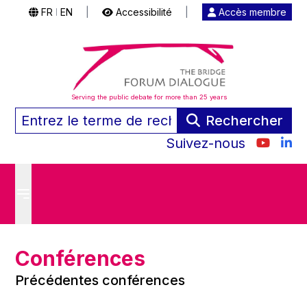
FR
EN
|
Accessibilité
|
Accès membre
|
Serving the public debate for more than 25 years
Rechercher
Suivez-nous
Conférences
Précédentes conférences