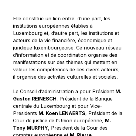
Michael Berry
Michael Palmer
Elle constitue un lien entre, d’une part, les
Michael Sohlman
institutions européennes établies à
Michel Goedert
Luxembourg et, d’autre part, les institutions et
acteurs de la vie financière, économique et
Mireille Delmas-Marty
juridique luxembourgeoise. Ce nouveau réseau
Nobuo Tanaka
d’information et de coordination organise des
Otmar Issing
manifestations sur des thèmes qui mettent en
valeur les compétences de ces divers acteurs;
Paolo Mengozzi
il organise des activités culturelles et sociales.
Paschal Donohoe
Pat Cox
Le Conseil d’administration a pour Président
M.
Gaston REINESCH
, Président de la Banque
Patrizia Nanz
centrale du Luxembourg et pour Vice-
Philippe Maystadt
Présidents
M. Koen LENAERTS
, Président de la
Pierre Gramegna
Cour de justice de l’Union européenne,
M.
Tony MURPHY
, Président de la Cour des
Richard Pelly
comptes européenne et
M. Pierre