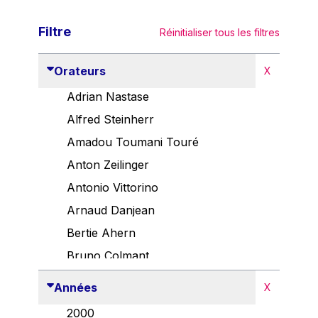
Filtre
Réinitialiser tous les filtres
Orateurs
X
Adrian Nastase
Alfred Steinherr
Amadou Toumani Touré
Anton Zeilinger
Antonio Vittorino
Arnaud Danjean
Bertie Ahern
Bruno Colmant
Carlo Thelen
Années
X
Cem Özdemir
2000