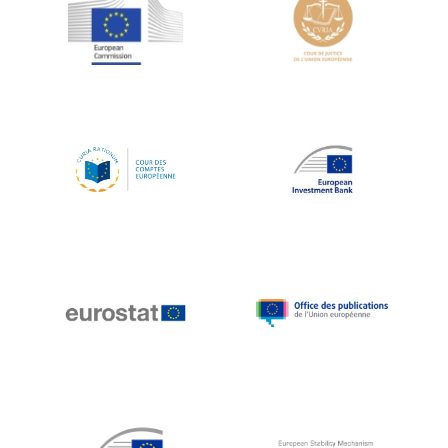
Jean-Louis Schiltz
Jean-Victor Louis
Jens Kreisel
Jeroen Dijsselbloem
Jochen Klucken
Johnny Åkerholm
Joschka Fischer
Juan Manuel Fabra Vallés
Julian Priestley
Karl-Heinz Lambertz
Katharien L.C. Hunt
Kenneth Rogoff
Klaus Regling
Klaus-Heiner Lehne