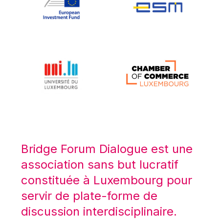
Koen LENAERTS
Lars Heikensten
Laura Kovesi
Luc Frieden
Lucas Papademos
Máire Geoghegan-Quinn
Manolis Mavrommatis
Marc Lemaître
Marcel Zadi Kessy
Mario Centeno
Bridge Forum Dialogue est une
Mario Monti
association sans but lucratif
Maroš ŠEFČOVIČ
constituée à Luxembourg pour
Martin Bailey
servir de plate-forme de
Martine Reicherts
discussion interdisciplinaire.