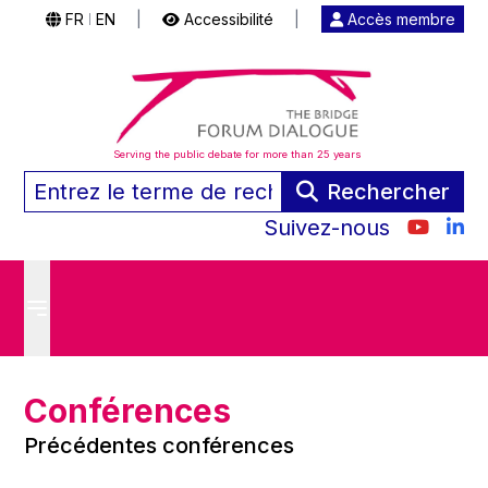
FR
EN
|
Accessibilité
|
Accès membre
|
Serving the public debate for more than 25 years
Rechercher
Suivez-nous
Conférences
Précédentes conférences