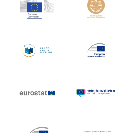
Jean-Louis Schiltz
Jean-Victor Louis
Jens Kreisel
Jeroen Dijsselbloem
Jochen Klucken
Johnny Åkerholm
Joschka Fischer
Juan Manuel Fabra Vallés
Julian Priestley
Karl-Heinz Lambertz
Katharien L.C. Hunt
Kenneth Rogoff
Klaus Regling
Klaus-Heiner Lehne