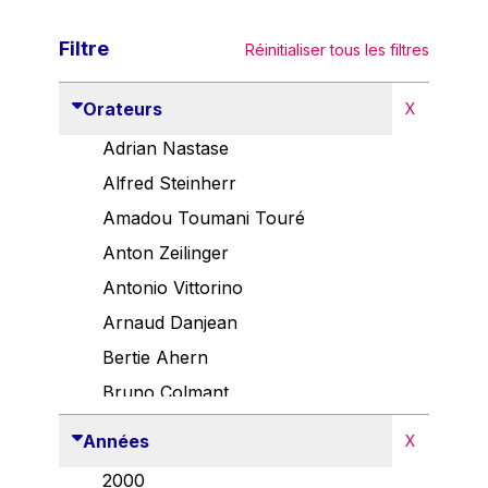
Filtre
Réinitialiser tous les filtres
Orateurs
X
Adrian Nastase
Alfred Steinherr
Amadou Toumani Touré
Anton Zeilinger
Antonio Vittorino
Arnaud Danjean
Bertie Ahern
Bruno Colmant
Carlo Thelen
Années
X
Cem Özdemir
2000