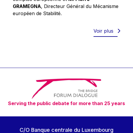
Robert Goebbels
GRAMEGNA
, Directeur Général du Mécanisme
Robert REYNDERS
européen de Stabilité.
Robert WEIDES
Rolf Tarrach
Voir plus
Štefan Füle
Thomas L. Cranfield
Tim Lankester
Timothy Radcliffe
Vaclav Klaus
Vassilios Skouris
Vítor Manuel da Silva Caldeira
Serving the public debate for more than 25 years
Viviane Reding
Walter Hagg
Walter RADERMACHER
C/O Banque centrale du Luxembourg