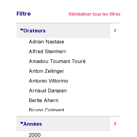
Filtre
Réinitialiser tous les filtres
Orateurs
X
Adrian Nastase
Alfred Steinherr
Amadou Toumani Touré
Anton Zeilinger
Antonio Vittorino
Arnaud Danjean
Bertie Ahern
Bruno Colmant
Carlo Thelen
Années
X
Cem Özdemir
2000