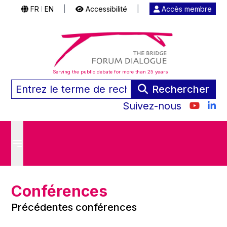
FR
EN
|
Accessibilité
|
Accès membre
|
Serving the public debate for more than 25 years
Rechercher
Suivez-nous
Conférences
Précédentes conférences