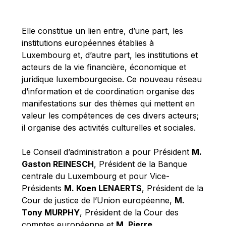
Michael Berry
Michael Palmer
Elle constitue un lien entre, d’une part, les
Michael Sohlman
institutions européennes établies à
Michel Goedert
Luxembourg et, d’autre part, les institutions et
acteurs de la vie financière, économique et
Mireille Delmas-Marty
juridique luxembourgeoise. Ce nouveau réseau
Nobuo Tanaka
d’information et de coordination organise des
Otmar Issing
manifestations sur des thèmes qui mettent en
valeur les compétences de ces divers acteurs;
Paolo Mengozzi
il organise des activités culturelles et sociales.
Paschal Donohoe
Pat Cox
Le Conseil d’administration a pour Président
M.
Gaston REINESCH
, Président de la Banque
Patrizia Nanz
centrale du Luxembourg et pour Vice-
Philippe Maystadt
Présidents
M. Koen LENAERTS
, Président de la
Pierre Gramegna
Cour de justice de l’Union européenne,
M.
Tony MURPHY
, Président de la Cour des
Richard Pelly
comptes européenne et
M. Pierre