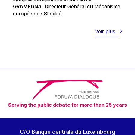
Robert Goebbels
GRAMEGNA
, Directeur Général du Mécanisme
Robert REYNDERS
européen de Stabilité.
Robert WEIDES
Rolf Tarrach
Voir plus
Štefan Füle
Thomas L. Cranfield
Tim Lankester
Timothy Radcliffe
Vaclav Klaus
Vassilios Skouris
Vítor Manuel da Silva Caldeira
Serving the public debate for more than 25 years
Viviane Reding
Walter Hagg
Walter RADERMACHER
C/O Banque centrale du Luxembourg