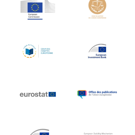
Jean-Louis Schiltz
Jean-Victor Louis
Jens Kreisel
Jeroen Dijsselbloem
Jochen Klucken
Johnny Åkerholm
Joschka Fischer
Juan Manuel Fabra Vallés
Julian Priestley
Karl-Heinz Lambertz
Katharien L.C. Hunt
Kenneth Rogoff
Klaus Regling
Klaus-Heiner Lehne