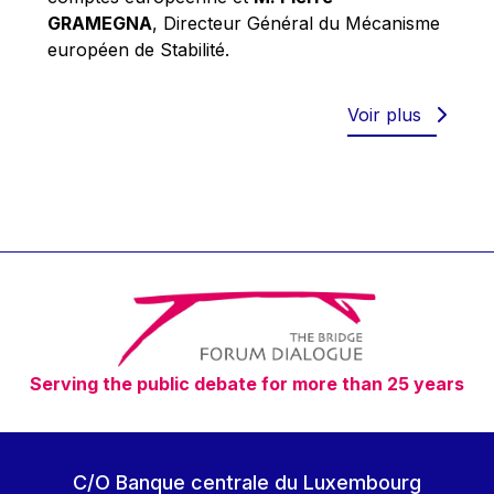
Robert Goebbels
GRAMEGNA
, Directeur Général du Mécanisme
Robert REYNDERS
européen de Stabilité.
Robert WEIDES
Rolf Tarrach
Voir plus
Štefan Füle
Thomas L. Cranfield
Tim Lankester
Timothy Radcliffe
Vaclav Klaus
Vassilios Skouris
Vítor Manuel da Silva Caldeira
Serving the public debate for more than 25 years
Viviane Reding
Walter Hagg
Walter RADERMACHER
C/O Banque centrale du Luxembourg