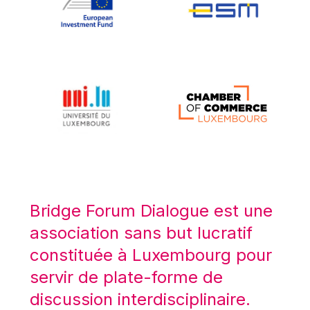
Koen LENAERTS
Lars Heikensten
Laura Kovesi
Luc Frieden
Lucas Papademos
Máire Geoghegan-Quinn
Manolis Mavrommatis
Marc Lemaître
Marcel Zadi Kessy
Mario Centeno
Bridge Forum Dialogue est une
Mario Monti
association sans but lucratif
Maroš ŠEFČOVIČ
constituée à Luxembourg pour
Martin Bailey
servir de plate-forme de
Martine Reicherts
discussion interdisciplinaire.