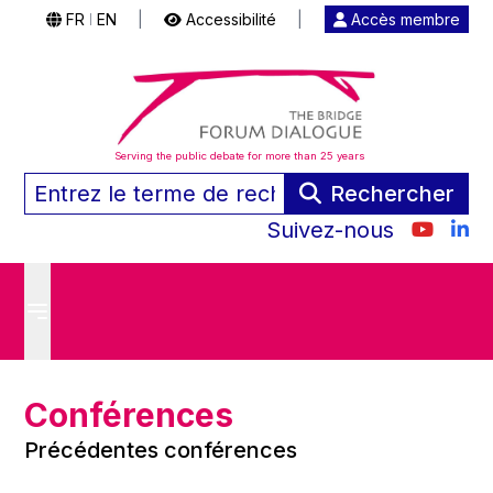
FR
EN
|
Accessibilité
|
Accès membre
|
Serving the public debate for more than 25 years
Rechercher
Suivez-nous
Conférences
Précédentes conférences