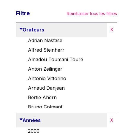
Filtre
Réinitialiser tous les filtres
Orateurs
X
Adrian Nastase
Alfred Steinherr
Amadou Toumani Touré
Anton Zeilinger
Antonio Vittorino
Arnaud Danjean
Bertie Ahern
Bruno Colmant
Carlo Thelen
Années
X
Cem Özdemir
2000