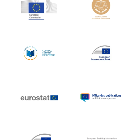
Jean-Louis Schiltz
Jean-Victor Louis
Jens Kreisel
Jeroen Dijsselbloem
Jochen Klucken
Johnny Åkerholm
Joschka Fischer
Juan Manuel Fabra Vallés
Julian Priestley
Karl-Heinz Lambertz
Katharien L.C. Hunt
Kenneth Rogoff
Klaus Regling
Klaus-Heiner Lehne