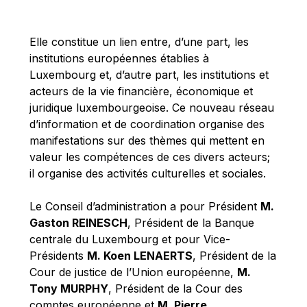
Michael Berry
Michael Palmer
Elle constitue un lien entre, d’une part, les
Michael Sohlman
institutions européennes établies à
Michel Goedert
Luxembourg et, d’autre part, les institutions et
acteurs de la vie financière, économique et
Mireille Delmas-Marty
juridique luxembourgeoise. Ce nouveau réseau
Nobuo Tanaka
d’information et de coordination organise des
Otmar Issing
manifestations sur des thèmes qui mettent en
valeur les compétences de ces divers acteurs;
Paolo Mengozzi
il organise des activités culturelles et sociales.
Paschal Donohoe
Pat Cox
Le Conseil d’administration a pour Président
M.
Gaston REINESCH
, Président de la Banque
Patrizia Nanz
centrale du Luxembourg et pour Vice-
Philippe Maystadt
Présidents
M. Koen LENAERTS
, Président de la
Pierre Gramegna
Cour de justice de l’Union européenne,
M.
Tony MURPHY
, Président de la Cour des
Richard Pelly
comptes européenne et
M. Pierre