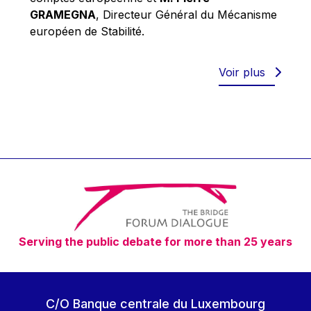
Robert Goebbels
GRAMEGNA
, Directeur Général du Mécanisme
Robert REYNDERS
européen de Stabilité.
Robert WEIDES
Rolf Tarrach
Voir plus
Štefan Füle
Thomas L. Cranfield
Tim Lankester
Timothy Radcliffe
Vaclav Klaus
Vassilios Skouris
Vítor Manuel da Silva Caldeira
Serving the public debate for more than 25 years
Viviane Reding
Walter Hagg
Walter RADERMACHER
C/O Banque centrale du Luxembourg