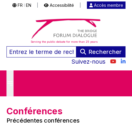
FR
EN
|
Accessibilité
|
Accès membre
|
Serving the public debate for more than 25 years
Rechercher
Suivez-nous
Conférences
Précédentes conférences