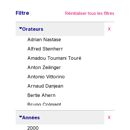
Filtre
Réinitialiser tous les filtres
Orateurs
X
Adrian Nastase
Alfred Steinherr
Amadou Toumani Touré
Anton Zeilinger
Antonio Vittorino
Arnaud Danjean
Bertie Ahern
Bruno Colmant
Carlo Thelen
Années
X
Cem Özdemir
2000