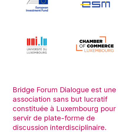
Koen LENAERTS
Lars Heikensten
Laura Kovesi
Luc Frieden
Lucas Papademos
Máire Geoghegan-Quinn
Manolis Mavrommatis
Marc Lemaître
Marcel Zadi Kessy
Mario Centeno
Bridge Forum Dialogue est une
Mario Monti
association sans but lucratif
Maroš ŠEFČOVIČ
constituée à Luxembourg pour
Martin Bailey
servir de plate-forme de
Martine Reicherts
discussion interdisciplinaire.