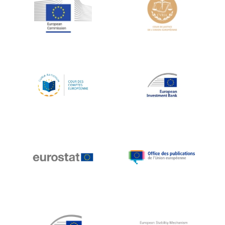
Jean-Louis Schiltz
Jean-Victor Louis
Jens Kreisel
Jeroen Dijsselbloem
Jochen Klucken
Johnny Åkerholm
Joschka Fischer
Juan Manuel Fabra Vallés
Julian Priestley
Karl-Heinz Lambertz
Katharien L.C. Hunt
Kenneth Rogoff
Klaus Regling
Klaus-Heiner Lehne