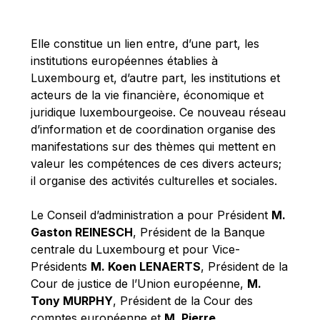
Michael Berry
Michael Palmer
Elle constitue un lien entre, d’une part, les
Michael Sohlman
institutions européennes établies à
Michel Goedert
Luxembourg et, d’autre part, les institutions et
acteurs de la vie financière, économique et
Mireille Delmas-Marty
juridique luxembourgeoise. Ce nouveau réseau
Nobuo Tanaka
d’information et de coordination organise des
Otmar Issing
manifestations sur des thèmes qui mettent en
valeur les compétences de ces divers acteurs;
Paolo Mengozzi
il organise des activités culturelles et sociales.
Paschal Donohoe
Pat Cox
Le Conseil d’administration a pour Président
M.
Gaston REINESCH
, Président de la Banque
Patrizia Nanz
centrale du Luxembourg et pour Vice-
Philippe Maystadt
Présidents
M. Koen LENAERTS
, Président de la
Pierre Gramegna
Cour de justice de l’Union européenne,
M.
Tony MURPHY
, Président de la Cour des
Richard Pelly
comptes européenne et
M. Pierre