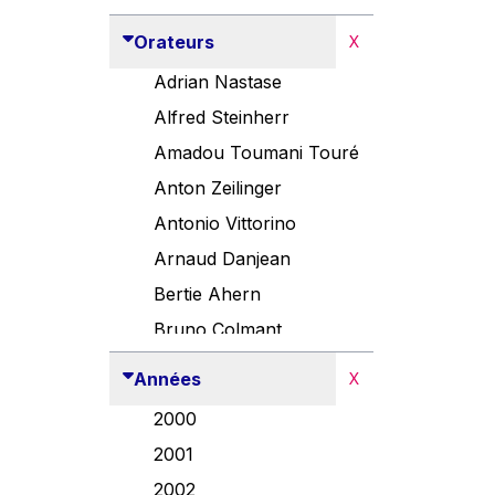
Orateurs
X
Adrian Nastase
Alfred Steinherr
Amadou Toumani Touré
Anton Zeilinger
Antonio Vittorino
Arnaud Danjean
Bertie Ahern
Bruno Colmant
Carlo Thelen
Années
X
Cem Özdemir
2000
Danny Alexander
2001
Désirée Van Boxtel
2002