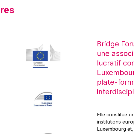
res
Bridge For
une associ
lucratif co
Luxembourg
plate-form
interdiscipl
Elle constitue un
institutions eur
Luxembourg et, d