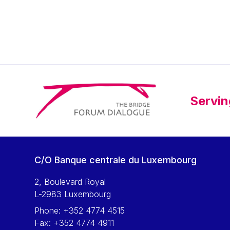
Klaus Regling
Klaus-Heiner Lehne
Koen LENAERTS
Lars Heikensten
Laura Kovesi
Luc Frieden
Servin
Lucas Papademos
Máire Geoghegan-Quinn
Manolis Mavrommatis
Marc Lemaître
C/O Banque centrale du Luxembourg
Marcel Zadi Kessy
Mario Centeno
2, Boulevard Royal
L-2983 Luxembourg
Mario Monti
Phone:
+352 4774 4515
Maroš ŠEFČOVIČ
Fax:
+352 4774 4911