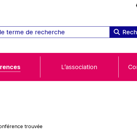
Rech
rences
L’association
Co
nférence trouvée