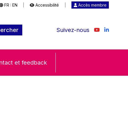
FR
EN
|
Accessibilité
|
Accès membre
|
ercher
Suivez-nous
ntact et feedback