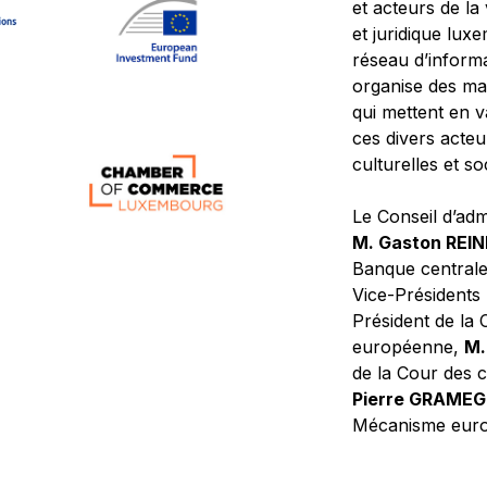
et acteurs de la
et juridique lu
réseau d’informa
organise des ma
qui mettent en 
ces divers acteur
culturelles et so
Le Conseil d’adm
M. Gaston REI
Banque central
Vice-Présidents
Président de la 
européenne,
M.
de la Cour des
Pierre GRAME
Mécanisme europ