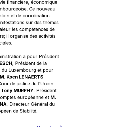
 vie financière, économique
xembourgeoise. Ce nouveau
tion et de coordination
nifestations sur des thèmes
valeur les compétences de
s; il organise des activités
ciales.
inistration a pour Président
NESCH
, Président de la
e du Luxembourg et pour
M. Koen LENAERTS
,
Cour de justice de l’Union
 Tony MURPHY
, Président
 comptes européenne et
M.
GNA
, Directeur Général du
éen de Stabilité.