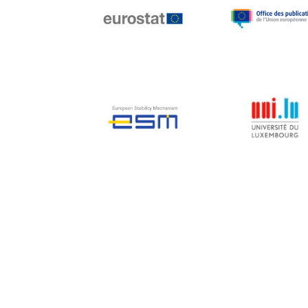
Jean-Louis Biancarelli
Jean-Louis Schiltz
Jean-Victor Louis
Jens Kreisel
Jeroen Dijsselbloem
Jochen Klucken
Johnny Åkerholm
Joschka Fischer
Juan Manuel Fabra
Vallés
Julian Priestley
Karl-Heinz Lambertz
Katharien L.C. Hunt
Kenneth Rogoff