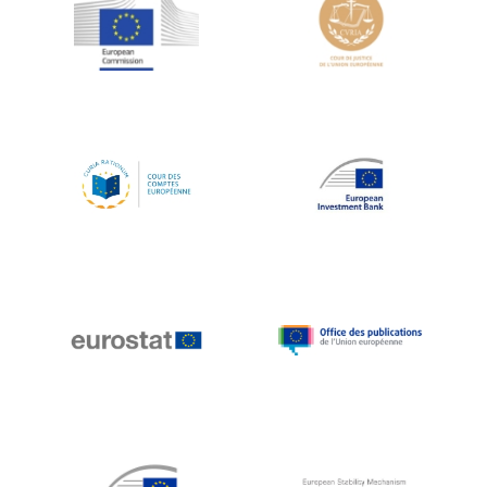
Jean-Louis Schiltz
Jean-Victor Louis
Jens Kreisel
Jeroen Dijsselbloem
Jochen Klucken
Johnny Åkerholm
Joschka Fischer
Juan Manuel Fabra Vallés
Julian Priestley
Karl-Heinz Lambertz
Katharien L.C. Hunt
Kenneth Rogoff
Klaus Regling
Klaus-Heiner Lehne