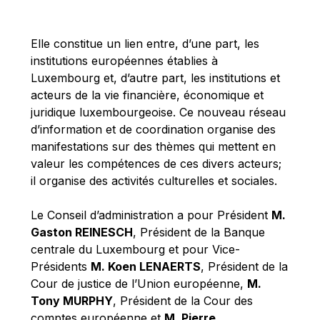
Michael Berry
Michael Palmer
Elle constitue un lien entre, d’une part, les
Michael Sohlman
institutions européennes établies à
Michel Goedert
Luxembourg et, d’autre part, les institutions et
acteurs de la vie financière, économique et
Mireille Delmas-Marty
juridique luxembourgeoise. Ce nouveau réseau
Nobuo Tanaka
d’information et de coordination organise des
Otmar Issing
manifestations sur des thèmes qui mettent en
valeur les compétences de ces divers acteurs;
Paolo Mengozzi
il organise des activités culturelles et sociales.
Paschal Donohoe
Pat Cox
Le Conseil d’administration a pour Président
M.
Gaston REINESCH
, Président de la Banque
Patrizia Nanz
centrale du Luxembourg et pour Vice-
Philippe Maystadt
Présidents
M. Koen LENAERTS
, Président de la
Pierre Gramegna
Cour de justice de l’Union européenne,
M.
Tony MURPHY
, Président de la Cour des
Richard Pelly
comptes européenne et
M. Pierre