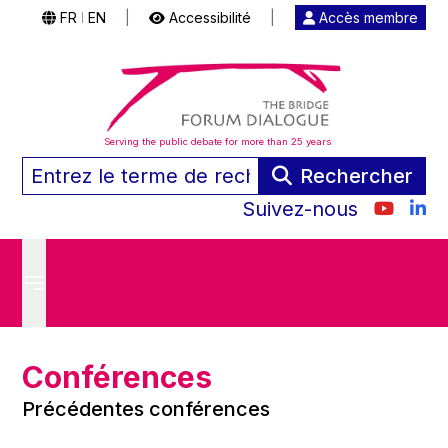
FR
EN
|
Accessibilité
|
Accès membre
|
Serving the public debate for more than 25 years
Rechercher
Suivez-nous
Conférences
Précédentes conférences