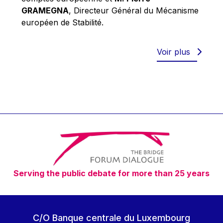
Robert Goebbels
GRAMEGNA
, Directeur Général du Mécanisme
Robert REYNDERS
européen de Stabilité.
Robert WEIDES
Rolf Tarrach
Voir plus
Štefan Füle
Thomas L. Cranfield
Tim Lankester
Timothy Radcliffe
Vaclav Klaus
Vassilios Skouris
Vítor Manuel da Silva Caldeira
Serving the public debate for more than 25 years
Viviane Reding
Walter Hagg
Walter RADERMACHER
C/O Banque centrale du Luxembourg