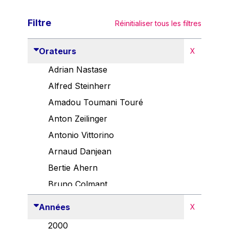
Filtre
Réinitialiser tous les filtres
Orateurs
X
Adrian Nastase
Alfred Steinherr
Amadou Toumani Touré
Anton Zeilinger
Antonio Vittorino
Arnaud Danjean
Bertie Ahern
Bruno Colmant
Carlo Thelen
Années
X
Cem Özdemir
2000