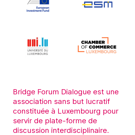
Koen LENAERTS
Lars Heikensten
Laura Kovesi
Luc Frieden
Lucas Papademos
Máire Geoghegan-Quinn
Manolis Mavrommatis
Marc Lemaître
Marcel Zadi Kessy
Mario Centeno
Bridge Forum Dialogue est une
Mario Monti
association sans but lucratif
Maroš ŠEFČOVIČ
constituée à Luxembourg pour
Martin Bailey
servir de plate-forme de
Martine Reicherts
discussion interdisciplinaire.