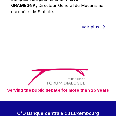
Robert Goebbels
GRAMEGNA
, Directeur Général du Mécanisme
Robert REYNDERS
européen de Stabilité.
Robert WEIDES
Rolf Tarrach
Voir plus
Štefan Füle
Thomas L. Cranfield
Tim Lankester
Timothy Radcliffe
Vaclav Klaus
Vassilios Skouris
Vítor Manuel da Silva Caldeira
Serving the public debate for more than 25 years
Viviane Reding
Walter Hagg
Walter RADERMACHER
C/O Banque centrale du Luxembourg