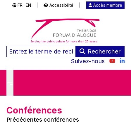
FR
EN
|
Accessibilité
|
Accès membre
|
Serving the public debate for more than 25 years
Rechercher
Suivez-nous
Conférences
Précédentes conférences