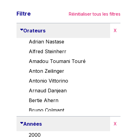
Filtre
Réinitialiser tous les filtres
Orateurs
X
Adrian Nastase
Alfred Steinherr
Amadou Toumani Touré
Anton Zeilinger
Antonio Vittorino
Arnaud Danjean
Bertie Ahern
Bruno Colmant
Carlo Thelen
Années
X
Cem Özdemir
2000