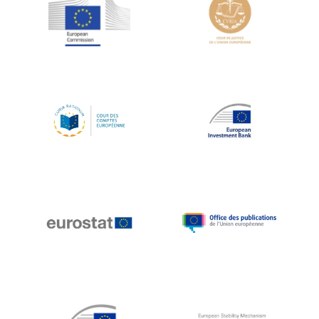
Jean-Louis Schiltz
Jean-Victor Louis
Jens Kreisel
Jeroen Dijsselbloem
Jochen Klucken
Johnny Åkerholm
Joschka Fischer
Juan Manuel Fabra Vallés
Julian Priestley
Karl-Heinz Lambertz
Katharien L.C. Hunt
Kenneth Rogoff
Klaus Regling
Klaus-Heiner Lehne