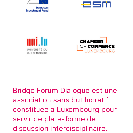
Koen LENAERTS
Lars Heikensten
Laura Kovesi
Luc Frieden
Lucas Papademos
Máire Geoghegan-Quinn
Manolis Mavrommatis
Marc Lemaître
Marcel Zadi Kessy
Mario Centeno
Bridge Forum Dialogue est une
Mario Monti
association sans but lucratif
Maroš ŠEFČOVIČ
constituée à Luxembourg pour
Martin Bailey
servir de plate-forme de
Martine Reicherts
discussion interdisciplinaire.