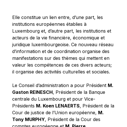
Michael Berry
Michael Palmer
Elle constitue un lien entre, d’une part, les
Michael Sohlman
institutions européennes établies à
Michel Goedert
Luxembourg et, d’autre part, les institutions et
acteurs de la vie financière, économique et
Mireille Delmas-Marty
juridique luxembourgeoise. Ce nouveau réseau
Nobuo Tanaka
d’information et de coordination organise des
Otmar Issing
manifestations sur des thèmes qui mettent en
valeur les compétences de ces divers acteurs;
Paolo Mengozzi
il organise des activités culturelles et sociales.
Paschal Donohoe
Pat Cox
Le Conseil d’administration a pour Président
M.
Gaston REINESCH
, Président de la Banque
Patrizia Nanz
centrale du Luxembourg et pour Vice-
Philippe Maystadt
Présidents
M. Koen LENAERTS
, Président de la
Pierre Gramegna
Cour de justice de l’Union européenne,
M.
Tony MURPHY
, Président de la Cour des
Richard Pelly
comptes européenne et
M. Pierre