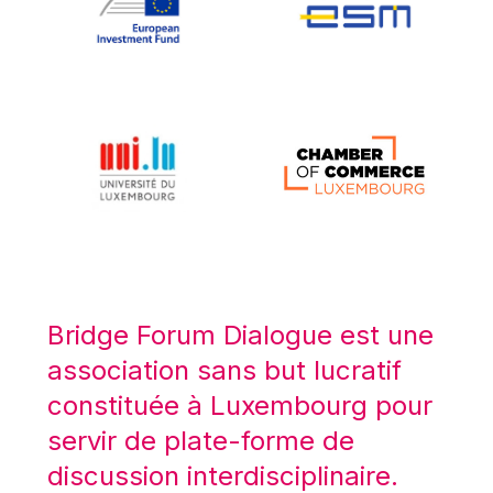
Koen LENAERTS
Lars Heikensten
Laura Kovesi
Luc Frieden
Lucas Papademos
Máire Geoghegan-Quinn
Manolis Mavrommatis
Marc Lemaître
Marcel Zadi Kessy
Mario Centeno
Bridge Forum Dialogue est une
Mario Monti
association sans but lucratif
Maroš ŠEFČOVIČ
constituée à Luxembourg pour
Martin Bailey
servir de plate-forme de
Martine Reicherts
discussion interdisciplinaire.