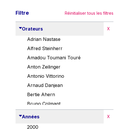
Filtre
Réinitialiser tous les filtres
Orateurs
X
Adrian Nastase
Alfred Steinherr
Amadou Toumani Touré
Anton Zeilinger
Antonio Vittorino
Arnaud Danjean
Bertie Ahern
Bruno Colmant
Carlo Thelen
Années
X
Cem Özdemir
2000