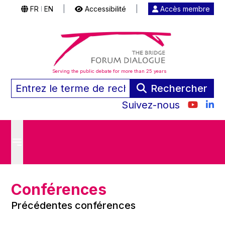
FR
EN
|
Accessibilité
|
Accès membre
|
Serving the public debate for more than 25 years
Rechercher
Suivez-nous
Conférences
Précédentes conférences