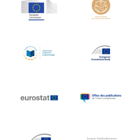
Jean-Louis Schiltz
Jean-Victor Louis
Jens Kreisel
Jeroen Dijsselbloem
Jochen Klucken
Johnny Åkerholm
Joschka Fischer
Juan Manuel Fabra Vallés
Julian Priestley
Karl-Heinz Lambertz
Katharien L.C. Hunt
Kenneth Rogoff
Klaus Regling
Klaus-Heiner Lehne