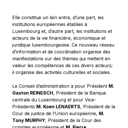
Michael Berry
Michael Palmer
Elle constitue un lien entre, d’une part, les
Michael Sohlman
institutions européennes établies à
Michel Goedert
Luxembourg et, d’autre part, les institutions et
acteurs de la vie financière, économique et
Mireille Delmas-Marty
juridique luxembourgeoise. Ce nouveau réseau
Nobuo Tanaka
d’information et de coordination organise des
Otmar Issing
manifestations sur des thèmes qui mettent en
valeur les compétences de ces divers acteurs;
Paolo Mengozzi
il organise des activités culturelles et sociales.
Paschal Donohoe
Pat Cox
Le Conseil d’administration a pour Président
M.
Gaston REINESCH
, Président de la Banque
Patrizia Nanz
centrale du Luxembourg et pour Vice-
Philippe Maystadt
Présidents
M. Koen LENAERTS
, Président de la
Pierre Gramegna
Cour de justice de l’Union européenne,
M.
Tony MURPHY
, Président de la Cour des
Richard Pelly
comptes européenne et
M. Pierre