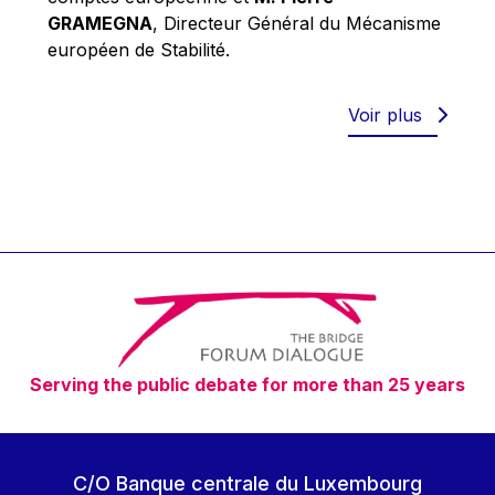
Robert Goebbels
GRAMEGNA
, Directeur Général du Mécanisme
Robert REYNDERS
européen de Stabilité.
Robert WEIDES
Rolf Tarrach
Voir plus
Štefan Füle
Thomas L. Cranfield
Tim Lankester
Timothy Radcliffe
Vaclav Klaus
Vassilios Skouris
Vítor Manuel da Silva Caldeira
Serving the public debate for more than 25 years
Viviane Reding
Walter Hagg
Walter RADERMACHER
C/O Banque centrale du Luxembourg