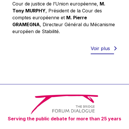
Robert Goebbels
Cour de justice de l’Union européenne,
M.
Tony MURPHY
, Président de la Cour des
Robert REYNDERS
comptes européenne et
M. Pierre
Robert WEIDES
GRAMEGNA
, Directeur Général du Mécanisme
Rolf Tarrach
européen de Stabilité.
Štefan Füle
Thomas L. Cranfield
Voir plus
Tim Lankester
Timothy Radcliffe
Vaclav Klaus
Vassilios Skouris
Vítor Manuel da Silva Caldeira
Viviane Reding
Walter Hagg
Serving the public debate for more than 25 years
Walter RADERMACHER