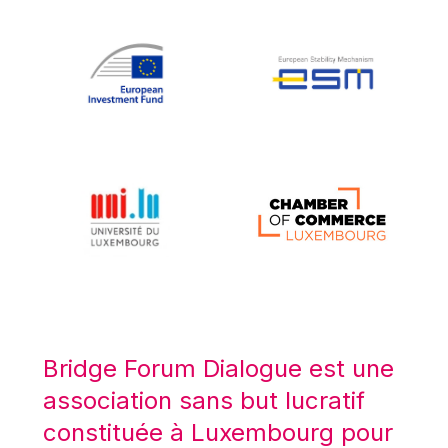
Koen LENAERTS
Lars Heikensten
Laura Kovesi
Luc Frieden
Lucas Papademos
Máire Geoghegan-Quinn
Manolis Mavrommatis
Marc Lemaître
Marcel Zadi Kessy
Mario Centeno
Mario Monti
Maroš ŠEFČOVIČ
Bridge Forum Dialogue est une
Martin Bailey
association sans but lucratif
Martine Reicherts
constituée à Luxembourg pour