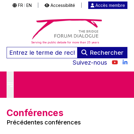
FR
EN
|
Accessibilité
|
Accès membre
|
Serving the public debate for more than 25 years
Rechercher
Suivez-nous
Conférences
Précédentes conférences