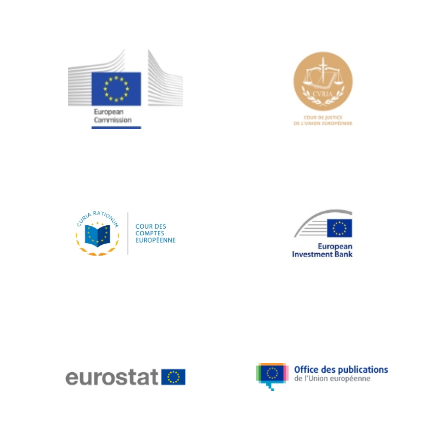
Jean-Louis Schiltz
Jean-Victor Louis
Jens Kreisel
Jeroen Dijsselbloem
Jochen Klucken
Johnny Åkerholm
Joschka Fischer
Juan Manuel Fabra Vallés
Julian Priestley
Karl-Heinz Lambertz
Katharien L.C. Hunt
Kenneth Rogoff
Klaus Regling
Klaus-Heiner Lehne