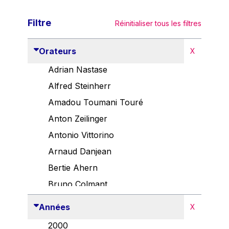
Filtre
Réinitialiser tous les filtres
Orateurs
X
Adrian Nastase
Alfred Steinherr
Amadou Toumani Touré
Anton Zeilinger
Antonio Vittorino
Arnaud Danjean
Bertie Ahern
Bruno Colmant
Carlo Thelen
Années
X
Cem Özdemir
2000