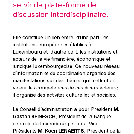
Michael Berry
servir de plate-forme de
Michael Palmer
discussion interdisciplinaire.
Michael Sohlman
Michel Goedert
Elle constitue un lien entre, d’une part, les
Mireille Delmas-Marty
institutions européennes établies à
Nobuo Tanaka
Luxembourg et, d’autre part, les institutions et
acteurs de la vie financière, économique et
Otmar Issing
juridique luxembourgeoise. Ce nouveau réseau
Paolo Mengozzi
d’information et de coordination organise des
Paschal Donohoe
manifestations sur des thèmes qui mettent en
valeur les compétences de ces divers acteurs;
Pat Cox
il organise des activités culturelles et sociales.
Patrizia Nanz
Philippe Maystadt
Le Conseil d’administration a pour Président
M.
Gaston REINESCH
, Président de la Banque
Pierre Gramegna
centrale du Luxembourg et pour Vice-
Richard Pelly
Présidents
M. Koen LENAERTS
, Président de la