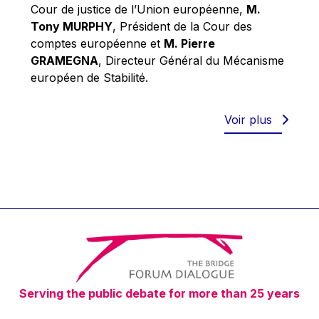
Robert Goebbels
Cour de justice de l’Union européenne,
M.
Tony MURPHY
, Président de la Cour des
Robert REYNDERS
comptes européenne et
M. Pierre
Robert WEIDES
GRAMEGNA
, Directeur Général du Mécanisme
Rolf Tarrach
européen de Stabilité.
Štefan Füle
Thomas L. Cranfield
Voir plus
Tim Lankester
Timothy Radcliffe
Vaclav Klaus
Vassilios Skouris
Vítor Manuel da Silva Caldeira
Viviane Reding
Walter Hagg
Serving the public debate for more than 25 years
Walter RADERMACHER