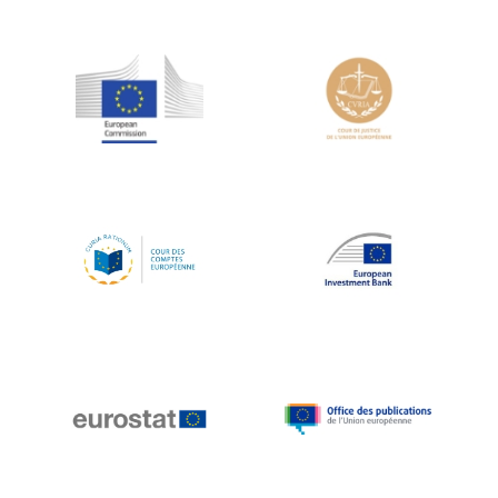
Jean-Louis Schiltz
Jean-Victor Louis
Jens Kreisel
Jeroen Dijsselbloem
Jochen Klucken
Johnny Åkerholm
Joschka Fischer
Juan Manuel Fabra Vallés
Julian Priestley
Karl-Heinz Lambertz
Katharien L.C. Hunt
Kenneth Rogoff
Klaus Regling
Klaus-Heiner Lehne