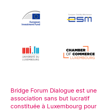
Koen LENAERTS
Lars Heikensten
Laura Kovesi
Luc Frieden
Lucas Papademos
Máire Geoghegan-Quinn
Manolis Mavrommatis
Marc Lemaître
Marcel Zadi Kessy
Mario Centeno
Mario Monti
Maroš ŠEFČOVIČ
Bridge Forum Dialogue est une
Martin Bailey
association sans but lucratif
Martine Reicherts
constituée à Luxembourg pour