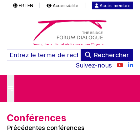
FR
EN
|
Accessibilité
|
Accès membre
|
Serving the public debate for more than 25 years
Rechercher
Suivez-nous
Conférences
Précédentes conférences