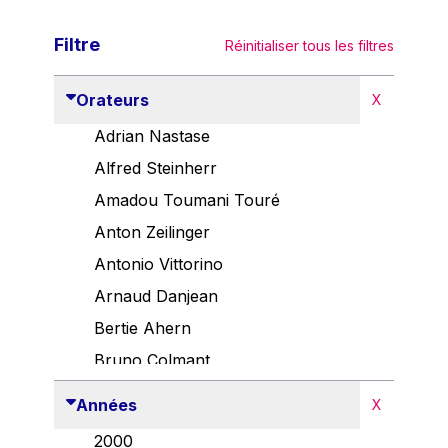
Filtre
Réinitialiser tous les filtres
Orateurs
X
Adrian Nastase
Alfred Steinherr
Amadou Toumani Touré
Anton Zeilinger
Antonio Vittorino
Arnaud Danjean
Bertie Ahern
Bruno Colmant
Carlo Thelen
Années
X
Cem Özdemir
2000