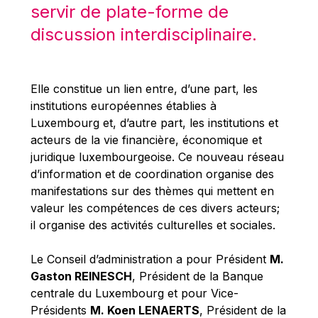
Michael Berry
servir de plate-forme de
Michael Palmer
discussion interdisciplinaire.
Michael Sohlman
Michel Goedert
Elle constitue un lien entre, d’une part, les
Mireille Delmas-Marty
institutions européennes établies à
Nobuo Tanaka
Luxembourg et, d’autre part, les institutions et
acteurs de la vie financière, économique et
Otmar Issing
juridique luxembourgeoise. Ce nouveau réseau
Paolo Mengozzi
d’information et de coordination organise des
Paschal Donohoe
manifestations sur des thèmes qui mettent en
valeur les compétences de ces divers acteurs;
Pat Cox
il organise des activités culturelles et sociales.
Patrizia Nanz
Philippe Maystadt
Le Conseil d’administration a pour Président
M.
Gaston REINESCH
, Président de la Banque
Pierre Gramegna
centrale du Luxembourg et pour Vice-
Richard Pelly
Présidents
M. Koen LENAERTS
, Président de la