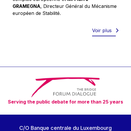
Robert Goebbels
GRAMEGNA
, Directeur Général du Mécanisme
Robert REYNDERS
européen de Stabilité.
Robert WEIDES
Rolf Tarrach
Voir plus
Štefan Füle
Thomas L. Cranfield
Tim Lankester
Timothy Radcliffe
Vaclav Klaus
Vassilios Skouris
Vítor Manuel da Silva Caldeira
Serving the public debate for more than 25 years
Viviane Reding
Walter Hagg
Walter RADERMACHER
C/O Banque centrale du Luxembourg