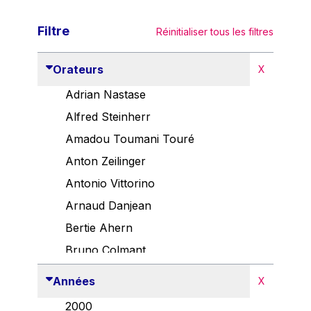
Filtre
Réinitialiser tous les filtres
Orateurs
X
Adrian Nastase
Alfred Steinherr
Amadou Toumani Touré
Anton Zeilinger
Antonio Vittorino
Arnaud Danjean
Bertie Ahern
Bruno Colmant
Carlo Thelen
Années
X
Cem Özdemir
2000