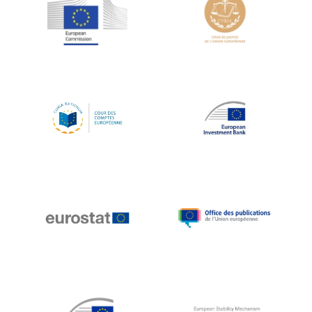
Jean-Louis Schiltz
Jean-Victor Louis
Jens Kreisel
Jeroen Dijsselbloem
Jochen Klucken
Johnny Åkerholm
Joschka Fischer
Juan Manuel Fabra Vallés
Julian Priestley
Karl-Heinz Lambertz
Katharien L.C. Hunt
Kenneth Rogoff
Klaus Regling
Klaus-Heiner Lehne