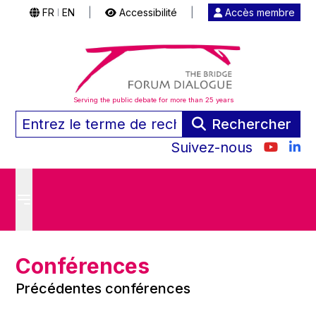
FR
EN
|
Accessibilité
|
Accès membre
|
Serving the public debate for more than 25 years
Rechercher
Suivez-nous
Conférences
Précédentes conférences