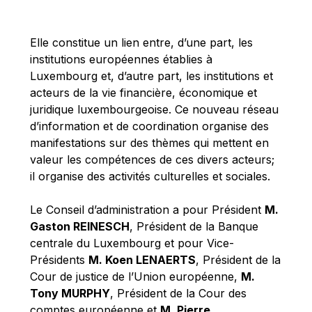
Michael Berry
Michael Palmer
Elle constitue un lien entre, d’une part, les
Michael Sohlman
institutions européennes établies à
Michel Goedert
Luxembourg et, d’autre part, les institutions et
acteurs de la vie financière, économique et
Mireille Delmas-Marty
juridique luxembourgeoise. Ce nouveau réseau
Nobuo Tanaka
d’information et de coordination organise des
Otmar Issing
manifestations sur des thèmes qui mettent en
valeur les compétences de ces divers acteurs;
Paolo Mengozzi
il organise des activités culturelles et sociales.
Paschal Donohoe
Pat Cox
Le Conseil d’administration a pour Président
M.
Gaston REINESCH
, Président de la Banque
Patrizia Nanz
centrale du Luxembourg et pour Vice-
Philippe Maystadt
Présidents
M. Koen LENAERTS
, Président de la
Pierre Gramegna
Cour de justice de l’Union européenne,
M.
Tony MURPHY
, Président de la Cour des
Richard Pelly
comptes européenne et
M. Pierre