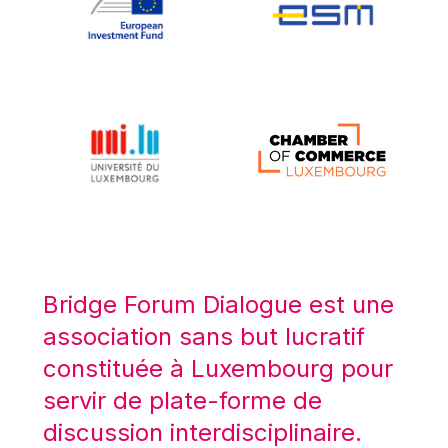
Koen LENAERTS
Lars Heikensten
Laura Kovesi
Luc Frieden
Lucas Papademos
Máire Geoghegan-Quinn
Manolis Mavrommatis
Marc Lemaître
Marcel Zadi Kessy
Mario Centeno
Bridge Forum Dialogue est une
Mario Monti
association sans but lucratif
Maroš ŠEFČOVIČ
constituée à Luxembourg pour
Martin Bailey
servir de plate-forme de
Martine Reicherts
discussion interdisciplinaire.