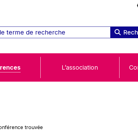
Rech
rences
L’association
Co
nférence trouvée