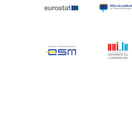
Jean-Louis Biancarelli
Jean-Louis Schiltz
Jean-Victor Louis
Jens Kreisel
Jeroen Dijsselbloem
Jochen Klucken
Johnny Åkerholm
Joschka Fischer
Juan Manuel Fabra
Vallés
Julian Priestley
Karl-Heinz Lambertz
Katharien L.C. Hunt
Kenneth Rogoff