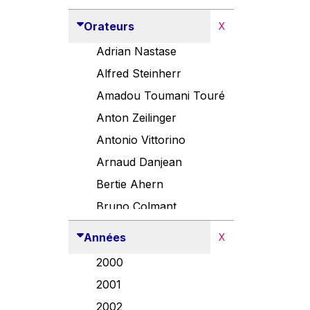
Orateurs
X
Adrian Nastase
Alfred Steinherr
Amadou Toumani Touré
Anton Zeilinger
Antonio Vittorino
Arnaud Danjean
Bertie Ahern
Bruno Colmant
Carlo Thelen
Années
X
Cem Özdemir
2000
Danny Alexander
2001
Désirée Van Boxtel
2002