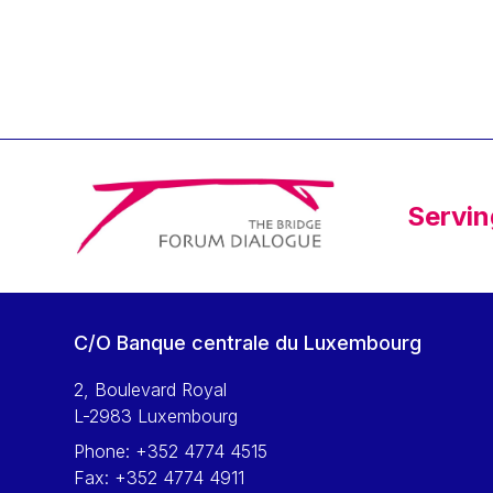
Klaus Regling
Klaus-Heiner Lehne
Koen LENAERTS
Lars Heikensten
Laura Kovesi
Luc Frieden
Servin
Lucas Papademos
Máire Geoghegan-Quinn
Manolis Mavrommatis
Marc Lemaître
C/O Banque centrale du Luxembourg
Marcel Zadi Kessy
Mario Centeno
2, Boulevard Royal
L-2983 Luxembourg
Mario Monti
Phone:
+352 4774 4515
Maroš ŠEFČOVIČ
Fax:
+352 4774 4911