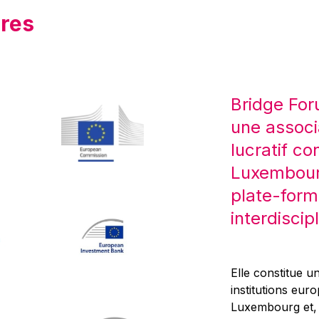
res
Bridge For
une associ
lucratif co
Luxembourg
plate-form
interdiscipl
Elle constitue un
institutions eur
Luxembourg et, d