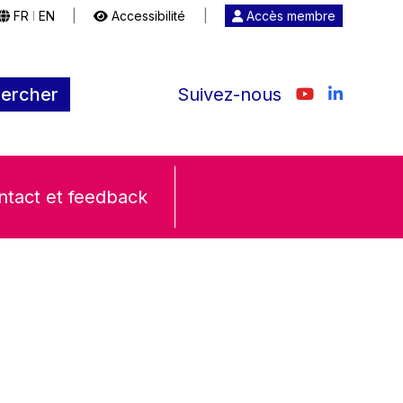
FR
EN
|
Accessibilité
|
Accès membre
|
ercher
Suivez-nous
ntact et feedback