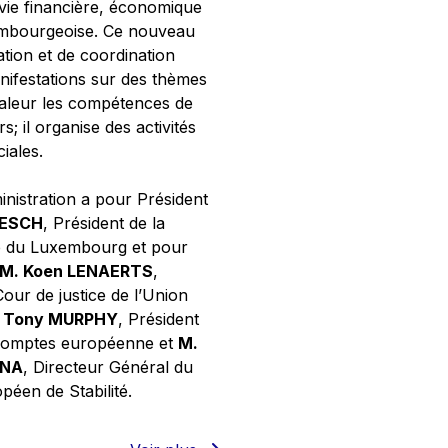
 vie financière, économique
xembourgeoise. Ce nouveau
tion et de coordination
nifestations sur des thèmes
valeur les compétences de
s; il organise des activités
ciales.
inistration a pour Président
NESCH
, Président de la
e du Luxembourg et pour
M. Koen LENAERTS
,
Cour de justice de l’Union
 Tony MURPHY
, Président
 comptes européenne et
M.
GNA
, Directeur Général du
éen de Stabilité.