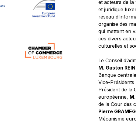
et acteurs de la
et juridique lu
réseau d’informa
organise des ma
qui mettent en 
ces divers acteur
culturelles et so
Le Conseil d’adm
M. Gaston REI
Banque central
Vice-Présidents
Président de la 
européenne,
M.
de la Cour des
Pierre GRAME
Mécanisme europ