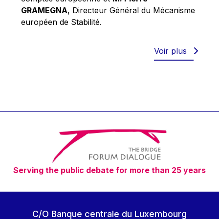
Robert Goebbels
GRAMEGNA
, Directeur Général du Mécanisme
Robert REYNDERS
européen de Stabilité.
Robert WEIDES
Rolf Tarrach
Voir plus
Štefan Füle
Thomas L. Cranfield
Tim Lankester
Timothy Radcliffe
Vaclav Klaus
Vassilios Skouris
Vítor Manuel da Silva Caldeira
Serving the public debate for more than 25 years
Viviane Reding
Walter Hagg
Walter RADERMACHER
C/O Banque centrale du Luxembourg