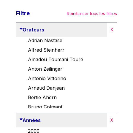
Filtre
Réinitialiser tous les filtres
Orateurs
X
Adrian Nastase
Alfred Steinherr
Amadou Toumani Touré
Anton Zeilinger
Antonio Vittorino
Arnaud Danjean
Bertie Ahern
Bruno Colmant
Carlo Thelen
Années
X
Cem Özdemir
2000