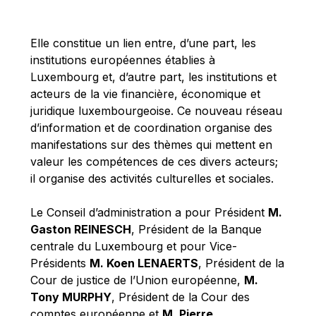
Michael Berry
Michael Palmer
Elle constitue un lien entre, d’une part, les
Michael Sohlman
institutions européennes établies à
Michel Goedert
Luxembourg et, d’autre part, les institutions et
acteurs de la vie financière, économique et
Mireille Delmas-Marty
juridique luxembourgeoise. Ce nouveau réseau
Nobuo Tanaka
d’information et de coordination organise des
Otmar Issing
manifestations sur des thèmes qui mettent en
valeur les compétences de ces divers acteurs;
Paolo Mengozzi
il organise des activités culturelles et sociales.
Paschal Donohoe
Pat Cox
Le Conseil d’administration a pour Président
M.
Gaston REINESCH
, Président de la Banque
Patrizia Nanz
centrale du Luxembourg et pour Vice-
Philippe Maystadt
Présidents
M. Koen LENAERTS
, Président de la
Pierre Gramegna
Cour de justice de l’Union européenne,
M.
Tony MURPHY
, Président de la Cour des
Richard Pelly
comptes européenne et
M. Pierre