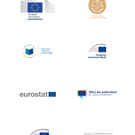
Jean-Louis Schiltz
Jean-Victor Louis
Jens Kreisel
Jeroen Dijsselbloem
Jochen Klucken
Johnny Åkerholm
Joschka Fischer
Juan Manuel Fabra Vallés
Julian Priestley
Karl-Heinz Lambertz
Katharien L.C. Hunt
Kenneth Rogoff
Klaus Regling
Klaus-Heiner Lehne