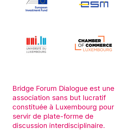
Koen LENAERTS
Lars Heikensten
Laura Kovesi
Luc Frieden
Lucas Papademos
Máire Geoghegan-Quinn
Manolis Mavrommatis
Marc Lemaître
Marcel Zadi Kessy
Mario Centeno
Bridge Forum Dialogue est une
Mario Monti
association sans but lucratif
Maroš ŠEFČOVIČ
constituée à Luxembourg pour
Martin Bailey
servir de plate-forme de
Martine Reicherts
discussion interdisciplinaire.