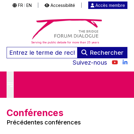
FR
EN
|
Accessibilité
|
Accès membre
|
Serving the public debate for more than 25 years
Rechercher
Suivez-nous
Conférences
Précédentes conférences