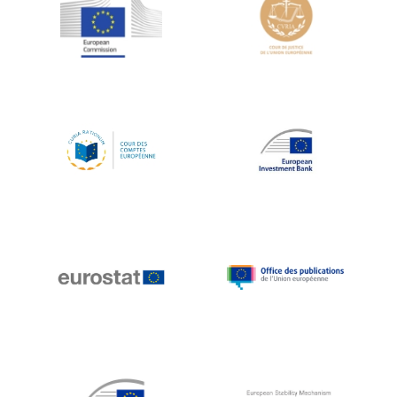
Jean-Louis Schiltz
Jean-Victor Louis
Jens Kreisel
Jeroen Dijsselbloem
Jochen Klucken
Johnny Åkerholm
Joschka Fischer
Juan Manuel Fabra Vallés
Julian Priestley
Karl-Heinz Lambertz
Katharien L.C. Hunt
Kenneth Rogoff
Klaus Regling
Klaus-Heiner Lehne