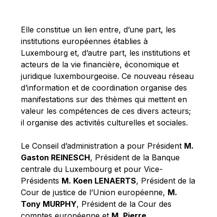
Michael Berry
Michael Palmer
Elle constitue un lien entre, d’une part, les
Michael Sohlman
institutions européennes établies à
Michel Goedert
Luxembourg et, d’autre part, les institutions et
acteurs de la vie financière, économique et
Mireille Delmas-Marty
juridique luxembourgeoise. Ce nouveau réseau
Nobuo Tanaka
d’information et de coordination organise des
Otmar Issing
manifestations sur des thèmes qui mettent en
valeur les compétences de ces divers acteurs;
Paolo Mengozzi
il organise des activités culturelles et sociales.
Paschal Donohoe
Pat Cox
Le Conseil d’administration a pour Président
M.
Gaston REINESCH
, Président de la Banque
Patrizia Nanz
centrale du Luxembourg et pour Vice-
Philippe Maystadt
Présidents
M. Koen LENAERTS
, Président de la
Pierre Gramegna
Cour de justice de l’Union européenne,
M.
Tony MURPHY
, Président de la Cour des
Richard Pelly
comptes européenne et
M. Pierre