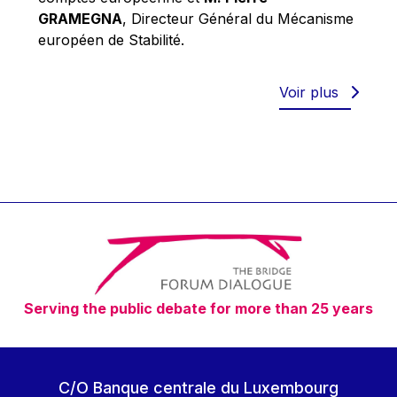
Robert Goebbels
GRAMEGNA
, Directeur Général du Mécanisme
Robert REYNDERS
européen de Stabilité.
Robert WEIDES
Rolf Tarrach
Voir plus
Štefan Füle
Thomas L. Cranfield
Tim Lankester
Timothy Radcliffe
Vaclav Klaus
Vassilios Skouris
Vítor Manuel da Silva Caldeira
Serving the public debate for more than 25 years
Viviane Reding
Walter Hagg
Walter RADERMACHER
C/O Banque centrale du Luxembourg