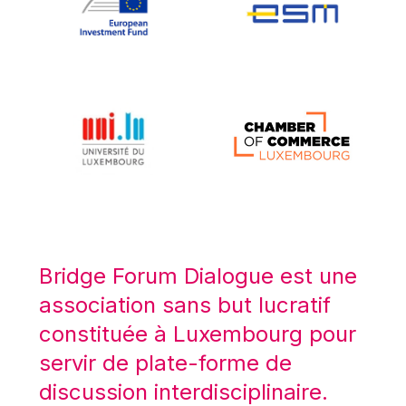
Koen LENAERTS
Lars Heikensten
Laura Kovesi
Luc Frieden
Lucas Papademos
Máire Geoghegan-Quinn
Manolis Mavrommatis
Marc Lemaître
Marcel Zadi Kessy
Mario Centeno
Bridge Forum Dialogue est une
Mario Monti
association sans but lucratif
Maroš ŠEFČOVIČ
constituée à Luxembourg pour
Martin Bailey
servir de plate-forme de
Martine Reicherts
discussion interdisciplinaire.