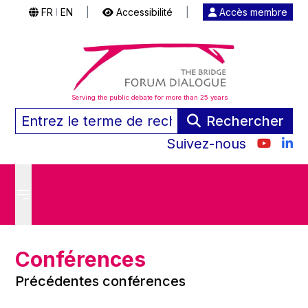
FR
EN
|
Accessibilité
|
Accès membre
|
Serving the public debate for more than 25 years
Rechercher
Suivez-nous
Conférences
Précédentes conférences