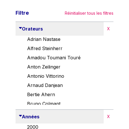
Filtre
Réinitialiser tous les filtres
Orateurs
X
Adrian Nastase
Alfred Steinherr
Amadou Toumani Touré
Anton Zeilinger
Antonio Vittorino
Arnaud Danjean
Bertie Ahern
Bruno Colmant
Carlo Thelen
Années
X
Cem Özdemir
2000