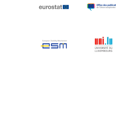
Jean-Louis Biancarelli
Jean-Louis Schiltz
Jean-Victor Louis
Jens Kreisel
Jeroen Dijsselbloem
Jochen Klucken
Johnny Åkerholm
Joschka Fischer
Juan Manuel Fabra
Vallés
Julian Priestley
Karl-Heinz Lambertz
Katharien L.C. Hunt
Kenneth Rogoff