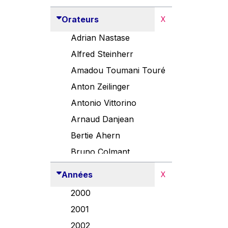
Orateurs
X
Adrian Nastase
Alfred Steinherr
Amadou Toumani Touré
Anton Zeilinger
Antonio Vittorino
Arnaud Danjean
Bertie Ahern
Bruno Colmant
Carlo Thelen
Années
X
Cem Özdemir
2000
Danny Alexander
2001
Désirée Van Boxtel
2002