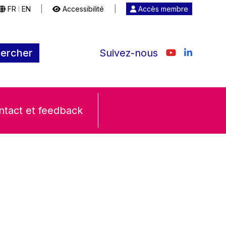
FR
EN
|
Accessibilité
|
Accès membre
|
ercher
Suivez-nous
ntact et feedback