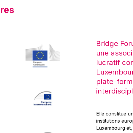
res
Bridge For
une associ
lucratif co
Luxembourg
plate-form
interdiscipl
Elle constitue un
institutions eur
Luxembourg et, d