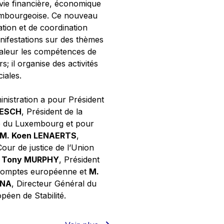
 vie financière, économique
xembourgeoise. Ce nouveau
tion et de coordination
nifestations sur des thèmes
valeur les compétences de
s; il organise des activités
ciales.
inistration a pour Président
NESCH
, Président de la
e du Luxembourg et pour
M. Koen LENAERTS
,
Cour de justice de l’Union
 Tony MURPHY
, Président
 comptes européenne et
M.
GNA
, Directeur Général du
éen de Stabilité.