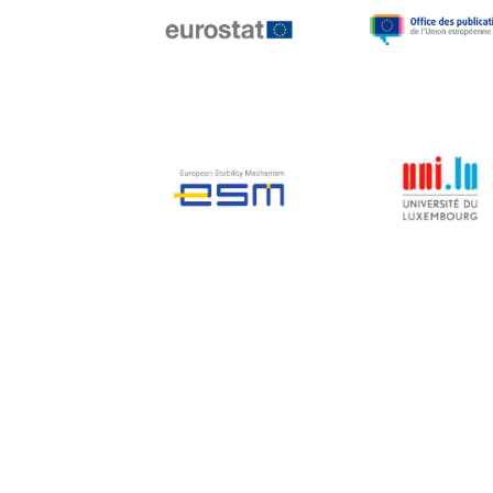
Jean-Louis Biancarelli
Jean-Louis Schiltz
Jean-Victor Louis
Jens Kreisel
Jeroen Dijsselbloem
Jochen Klucken
Johnny Åkerholm
Joschka Fischer
Juan Manuel Fabra
Vallés
Julian Priestley
Karl-Heinz Lambertz
Katharien L.C. Hunt
Kenneth Rogoff