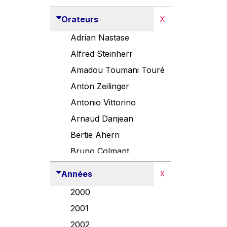
Orateurs
X
Adrian Nastase
Alfred Steinherr
Amadou Toumani Touré
Anton Zeilinger
Antonio Vittorino
Arnaud Danjean
Bertie Ahern
Bruno Colmant
Carlo Thelen
Années
X
Cem Özdemir
2000
Danny Alexander
2001
Désirée Van Boxtel
2002