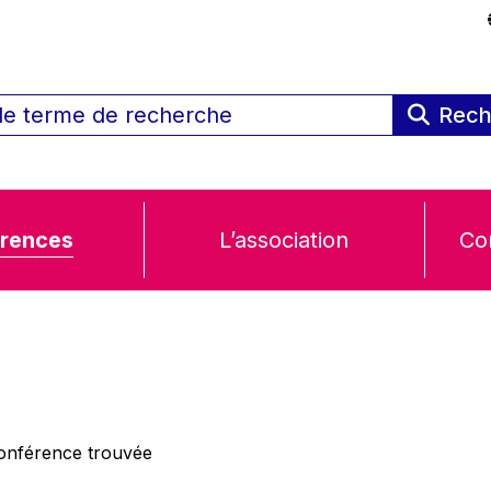
Rech
rences
L’association
Co
nférence trouvée