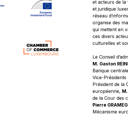
et acteurs de la
et juridique lu
réseau d’informa
organise des ma
qui mettent en 
ces divers acteur
culturelles et so
Le Conseil d’adm
M. Gaston REI
Banque central
Vice-Présidents
Président de la 
européenne,
M.
de la Cour des
Pierre GRAME
Mécanisme europ