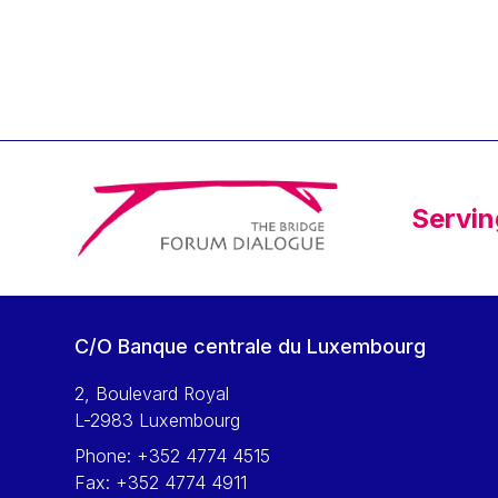
Klaus Regling
Klaus-Heiner Lehne
Koen LENAERTS
Lars Heikensten
Laura Kovesi
Luc Frieden
Servin
Lucas Papademos
Máire Geoghegan-Quinn
Manolis Mavrommatis
Marc Lemaître
C/O Banque centrale du Luxembourg
Marcel Zadi Kessy
Mario Centeno
2, Boulevard Royal
L-2983 Luxembourg
Mario Monti
Phone:
+352 4774 4515
Maroš ŠEFČOVIČ
Fax:
+352 4774 4911