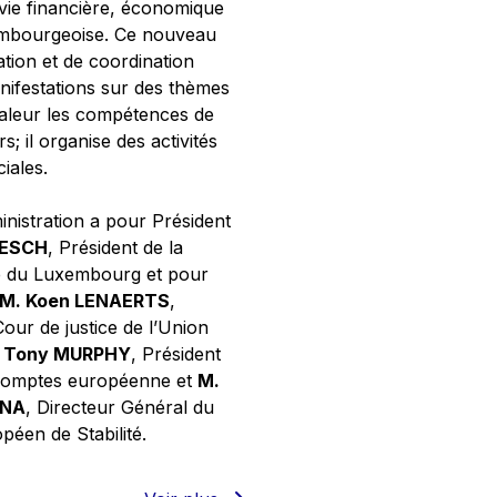
 vie financière, économique
xembourgeoise. Ce nouveau
tion et de coordination
nifestations sur des thèmes
valeur les compétences de
s; il organise des activités
ciales.
inistration a pour Président
NESCH
, Président de la
e du Luxembourg et pour
M. Koen LENAERTS
,
Cour de justice de l’Union
 Tony MURPHY
, Président
 comptes européenne et
M.
GNA
, Directeur Général du
éen de Stabilité.