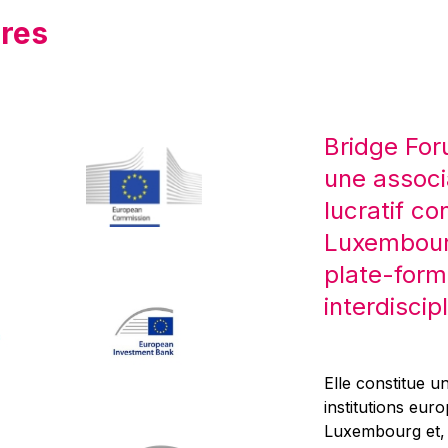
res
Bridge For
une associ
lucratif co
Luxembourg
plate-form
interdiscipl
Elle constitue un
institutions eur
Luxembourg et, d