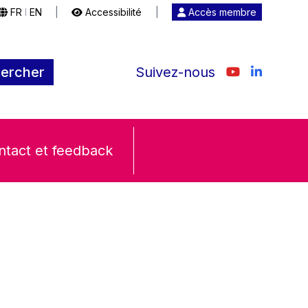
FR
EN
|
Accessibilité
|
Accès membre
|
ercher
Suivez-nous
ntact et feedback