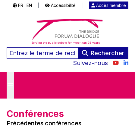
FR
EN
|
Accessibilité
|
Accès membre
|
Serving the public debate for more than 25 years
Rechercher
Suivez-nous
Conférences
Précédentes conférences