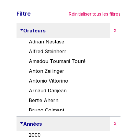
Filtre
Réinitialiser tous les filtres
Orateurs
X
Adrian Nastase
Alfred Steinherr
Amadou Toumani Touré
Anton Zeilinger
Antonio Vittorino
Arnaud Danjean
Bertie Ahern
Bruno Colmant
Carlo Thelen
Années
X
Cem Özdemir
2000