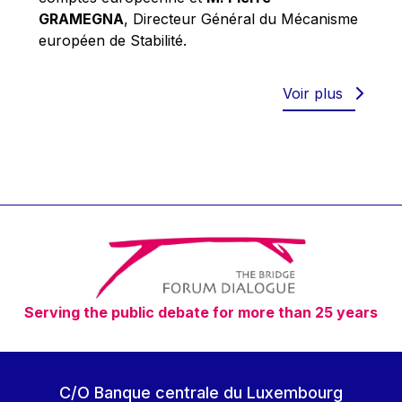
Robert Goebbels
GRAMEGNA
, Directeur Général du Mécanisme
Robert REYNDERS
européen de Stabilité.
Robert WEIDES
Rolf Tarrach
Voir plus
Štefan Füle
Thomas L. Cranfield
Tim Lankester
Timothy Radcliffe
Vaclav Klaus
Vassilios Skouris
Vítor Manuel da Silva Caldeira
Serving the public debate for more than 25 years
Viviane Reding
Walter Hagg
Walter RADERMACHER
C/O Banque centrale du Luxembourg