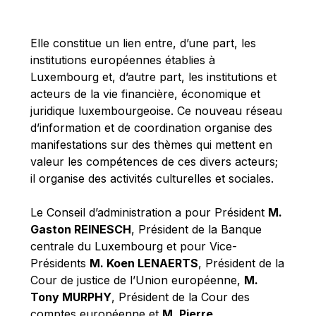
Michael Berry
Michael Palmer
Elle constitue un lien entre, d’une part, les
Michael Sohlman
institutions européennes établies à
Michel Goedert
Luxembourg et, d’autre part, les institutions et
acteurs de la vie financière, économique et
Mireille Delmas-Marty
juridique luxembourgeoise. Ce nouveau réseau
Nobuo Tanaka
d’information et de coordination organise des
Otmar Issing
manifestations sur des thèmes qui mettent en
valeur les compétences de ces divers acteurs;
Paolo Mengozzi
il organise des activités culturelles et sociales.
Paschal Donohoe
Pat Cox
Le Conseil d’administration a pour Président
M.
Gaston REINESCH
, Président de la Banque
Patrizia Nanz
centrale du Luxembourg et pour Vice-
Philippe Maystadt
Présidents
M. Koen LENAERTS
, Président de la
Pierre Gramegna
Cour de justice de l’Union européenne,
M.
Tony MURPHY
, Président de la Cour des
Richard Pelly
comptes européenne et
M. Pierre