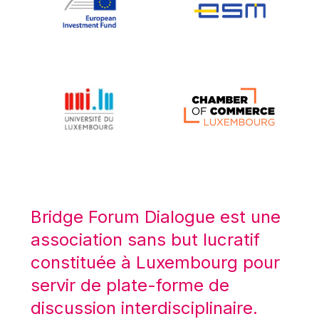
Koen LENAERTS
Lars Heikensten
Laura Kovesi
Luc Frieden
Lucas Papademos
Máire Geoghegan-Quinn
Manolis Mavrommatis
Marc Lemaître
Marcel Zadi Kessy
Mario Centeno
Bridge Forum Dialogue est une
Mario Monti
association sans but lucratif
Maroš ŠEFČOVIČ
constituée à Luxembourg pour
Martin Bailey
servir de plate-forme de
Martine Reicherts
discussion interdisciplinaire.