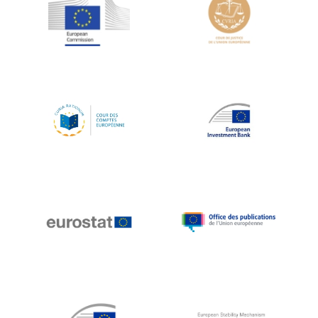
Jean-Louis Schiltz
Jean-Victor Louis
Jens Kreisel
Jeroen Dijsselbloem
Jochen Klucken
Johnny Åkerholm
Joschka Fischer
Juan Manuel Fabra Vallés
Julian Priestley
Karl-Heinz Lambertz
Katharien L.C. Hunt
Kenneth Rogoff
Klaus Regling
Klaus-Heiner Lehne