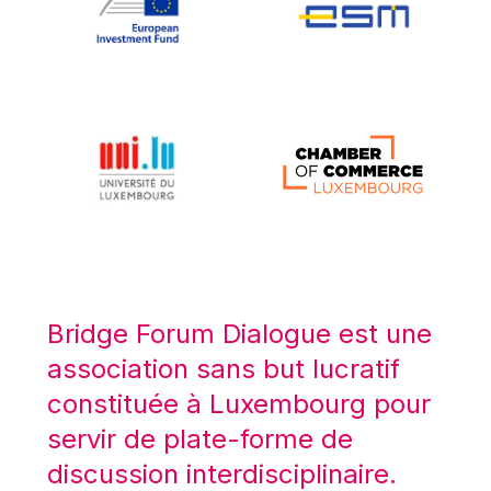
Koen LENAERTS
Lars Heikensten
Laura Kovesi
Luc Frieden
Lucas Papademos
Máire Geoghegan-Quinn
Manolis Mavrommatis
Marc Lemaître
Marcel Zadi Kessy
Mario Centeno
Bridge Forum Dialogue est une
Mario Monti
association sans but lucratif
Maroš ŠEFČOVIČ
constituée à Luxembourg pour
Martin Bailey
servir de plate-forme de
Martine Reicherts
discussion interdisciplinaire.