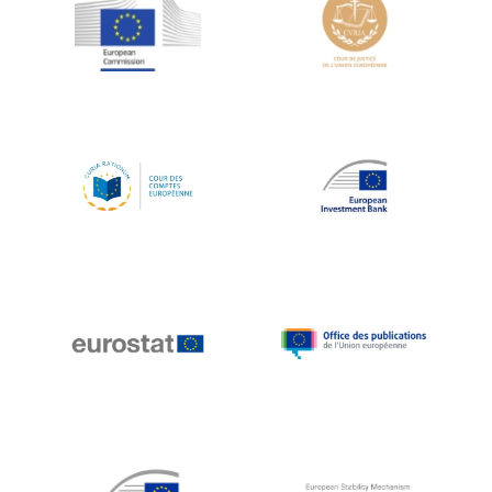
Jean-Louis Schiltz
Jean-Victor Louis
Jens Kreisel
Jeroen Dijsselbloem
Jochen Klucken
Johnny Åkerholm
Joschka Fischer
Juan Manuel Fabra Vallés
Julian Priestley
Karl-Heinz Lambertz
Katharien L.C. Hunt
Kenneth Rogoff
Klaus Regling
Klaus-Heiner Lehne