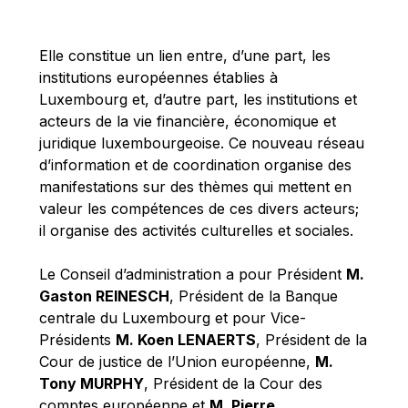
Michael Berry
Michael Palmer
Elle constitue un lien entre, d’une part, les
Michael Sohlman
institutions européennes établies à
Michel Goedert
Luxembourg et, d’autre part, les institutions et
acteurs de la vie financière, économique et
Mireille Delmas-Marty
juridique luxembourgeoise. Ce nouveau réseau
Nobuo Tanaka
d’information et de coordination organise des
Otmar Issing
manifestations sur des thèmes qui mettent en
valeur les compétences de ces divers acteurs;
Paolo Mengozzi
il organise des activités culturelles et sociales.
Paschal Donohoe
Pat Cox
Le Conseil d’administration a pour Président
M.
Gaston REINESCH
, Président de la Banque
Patrizia Nanz
centrale du Luxembourg et pour Vice-
Philippe Maystadt
Présidents
M. Koen LENAERTS
, Président de la
Pierre Gramegna
Cour de justice de l’Union européenne,
M.
Tony MURPHY
, Président de la Cour des
Richard Pelly
comptes européenne et
M. Pierre