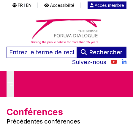
FR
EN
|
Accessibilité
|
Accès membre
|
Serving the public debate for more than 25 years
Rechercher
Suivez-nous
Conférences
Précédentes conférences