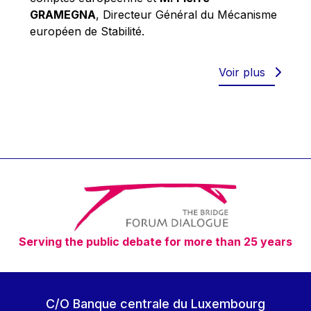
Robert Goebbels
GRAMEGNA
, Directeur Général du Mécanisme
Robert REYNDERS
européen de Stabilité.
Robert WEIDES
Rolf Tarrach
Voir plus
Štefan Füle
Thomas L. Cranfield
Tim Lankester
Timothy Radcliffe
Vaclav Klaus
Vassilios Skouris
Vítor Manuel da Silva Caldeira
Serving the public debate for more than 25 years
Viviane Reding
Walter Hagg
Walter RADERMACHER
C/O Banque centrale du Luxembourg