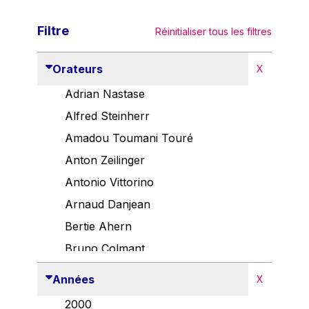
Filtre
Réinitialiser tous les filtres
Orateurs
X
Adrian Nastase
Alfred Steinherr
Amadou Toumani Touré
Anton Zeilinger
Antonio Vittorino
Arnaud Danjean
Bertie Ahern
Bruno Colmant
Carlo Thelen
Années
X
Cem Özdemir
2000