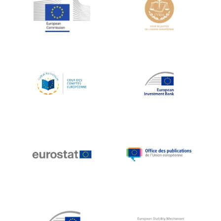
Jean-Louis Schiltz
Jean-Victor Louis
Jens Kreisel
Jeroen Dijsselbloem
Jochen Klucken
Johnny Åkerholm
Joschka Fischer
Juan Manuel Fabra Vallés
Julian Priestley
Karl-Heinz Lambertz
Katharien L.C. Hunt
Kenneth Rogoff
Klaus Regling
Klaus-Heiner Lehne