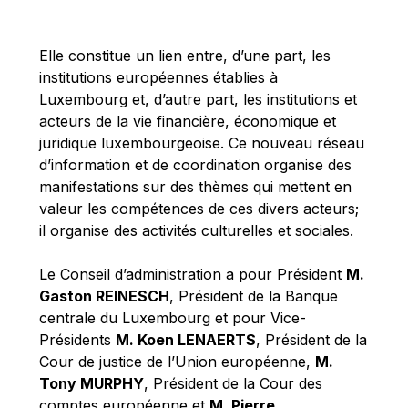
Michael Berry
Michael Palmer
Elle constitue un lien entre, d’une part, les
Michael Sohlman
institutions européennes établies à
Michel Goedert
Luxembourg et, d’autre part, les institutions et
acteurs de la vie financière, économique et
Mireille Delmas-Marty
juridique luxembourgeoise. Ce nouveau réseau
Nobuo Tanaka
d’information et de coordination organise des
Otmar Issing
manifestations sur des thèmes qui mettent en
valeur les compétences de ces divers acteurs;
Paolo Mengozzi
il organise des activités culturelles et sociales.
Paschal Donohoe
Pat Cox
Le Conseil d’administration a pour Président
M.
Gaston REINESCH
, Président de la Banque
Patrizia Nanz
centrale du Luxembourg et pour Vice-
Philippe Maystadt
Présidents
M. Koen LENAERTS
, Président de la
Pierre Gramegna
Cour de justice de l’Union européenne,
M.
Tony MURPHY
, Président de la Cour des
Richard Pelly
comptes européenne et
M. Pierre