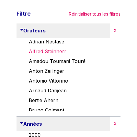
Filtre
Réinitialiser tous les filtres
Orateurs
X
Adrian Nastase
Alfred Steinherr
Amadou Toumani Touré
Anton Zeilinger
Antonio Vittorino
Arnaud Danjean
Bertie Ahern
Bruno Colmant
Carlo Thelen
Années
X
Cem Özdemir
2000