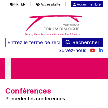
FR
EN
|
Accessibilité
|
Accès membre
|
Serving the public debate for more than 25 years
Rechercher
Suivez-nous
Conférences
Précédentes conférences