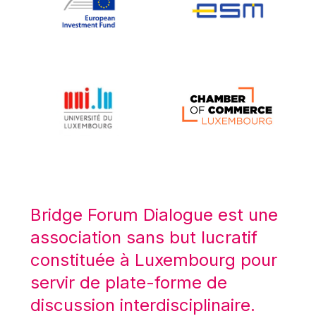
Koen LENAERTS
Lars Heikensten
Laura Kovesi
Luc Frieden
Lucas Papademos
Máire Geoghegan-Quinn
Manolis Mavrommatis
Marc Lemaître
Marcel Zadi Kessy
Mario Centeno
Bridge Forum Dialogue est une
Mario Monti
association sans but lucratif
Maroš ŠEFČOVIČ
constituée à Luxembourg pour
Martin Bailey
servir de plate-forme de
Martine Reicherts
discussion interdisciplinaire.