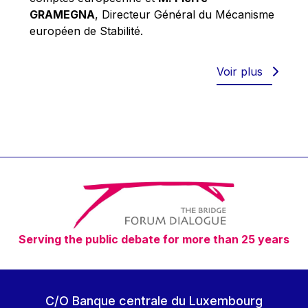
Robert Goebbels
GRAMEGNA
, Directeur Général du Mécanisme
Robert REYNDERS
européen de Stabilité.
Robert WEIDES
Rolf Tarrach
Voir plus
Štefan Füle
Thomas L. Cranfield
Tim Lankester
Timothy Radcliffe
Vaclav Klaus
Vassilios Skouris
Vítor Manuel da Silva Caldeira
Serving the public debate for more than 25 years
Viviane Reding
Walter Hagg
Walter RADERMACHER
C/O Banque centrale du Luxembourg