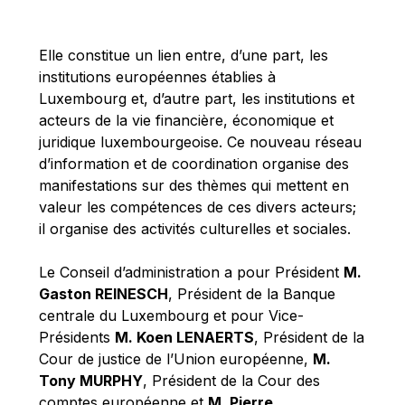
Michael Berry
Michael Palmer
Elle constitue un lien entre, d’une part, les
Michael Sohlman
institutions européennes établies à
Michel Goedert
Luxembourg et, d’autre part, les institutions et
acteurs de la vie financière, économique et
Mireille Delmas-Marty
juridique luxembourgeoise. Ce nouveau réseau
Nobuo Tanaka
d’information et de coordination organise des
Otmar Issing
manifestations sur des thèmes qui mettent en
valeur les compétences de ces divers acteurs;
Paolo Mengozzi
il organise des activités culturelles et sociales.
Paschal Donohoe
Pat Cox
Le Conseil d’administration a pour Président
M.
Gaston REINESCH
, Président de la Banque
Patrizia Nanz
centrale du Luxembourg et pour Vice-
Philippe Maystadt
Présidents
M. Koen LENAERTS
, Président de la
Pierre Gramegna
Cour de justice de l’Union européenne,
M.
Tony MURPHY
, Président de la Cour des
Richard Pelly
comptes européenne et
M. Pierre