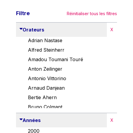
Filtre
Réinitialiser tous les filtres
Orateurs
X
Adrian Nastase
Alfred Steinherr
Amadou Toumani Touré
Anton Zeilinger
Antonio Vittorino
Arnaud Danjean
Bertie Ahern
Bruno Colmant
Carlo Thelen
Années
X
Cem Özdemir
2000