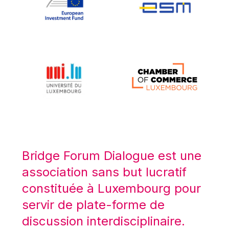
Koen LENAERTS
Lars Heikensten
Laura Kovesi
Luc Frieden
Lucas Papademos
Máire Geoghegan-Quinn
Manolis Mavrommatis
Marc Lemaître
Marcel Zadi Kessy
Mario Centeno
Bridge Forum Dialogue est une
Mario Monti
association sans but lucratif
Maroš ŠEFČOVIČ
constituée à Luxembourg pour
Martin Bailey
servir de plate-forme de
Martine Reicherts
discussion interdisciplinaire.