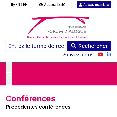
FR
EN
|
Accessibilité
|
Accès membre
|
Serving the public debate for more than 25 years
Rechercher
Suivez-nous
Conférences
Précédentes conférences