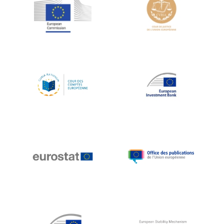
Jean-Louis Schiltz
Jean-Victor Louis
Jens Kreisel
Jeroen Dijsselbloem
Jochen Klucken
Johnny Åkerholm
Joschka Fischer
Juan Manuel Fabra Vallés
Julian Priestley
Karl-Heinz Lambertz
Katharien L.C. Hunt
Kenneth Rogoff
Klaus Regling
Klaus-Heiner Lehne