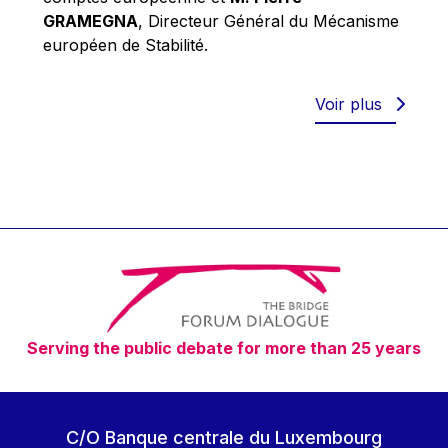
Robert Goebbels
GRAMEGNA
, Directeur Général du Mécanisme
Robert REYNDERS
européen de Stabilité.
Robert WEIDES
Rolf Tarrach
Voir plus
Štefan Füle
Thomas L. Cranfield
Tim Lankester
Timothy Radcliffe
Vaclav Klaus
Vassilios Skouris
Vítor Manuel da Silva Caldeira
Serving the public debate for more than 25 years
Viviane Reding
Walter Hagg
Walter RADERMACHER
C/O Banque centrale du Luxembourg