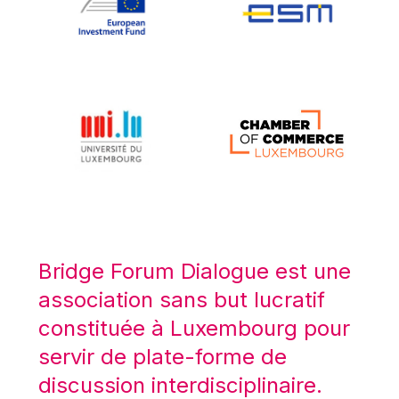
Koen LENAERTS
Lars Heikensten
Laura Kovesi
Luc Frieden
Lucas Papademos
Máire Geoghegan-Quinn
Manolis Mavrommatis
Marc Lemaître
Marcel Zadi Kessy
Mario Centeno
Bridge Forum Dialogue est une
Mario Monti
association sans but lucratif
Maroš ŠEFČOVIČ
constituée à Luxembourg pour
Martin Bailey
servir de plate-forme de
Martine Reicherts
discussion interdisciplinaire.