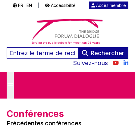
FR
EN
|
Accessibilité
|
Accès membre
|
Serving the public debate for more than 25 years
Rechercher
Suivez-nous
Conférences
Précédentes conférences