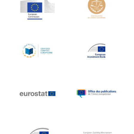
Jean-Louis Schiltz
Jean-Victor Louis
Jens Kreisel
Jeroen Dijsselbloem
Jochen Klucken
Johnny Åkerholm
Joschka Fischer
Juan Manuel Fabra Vallés
Julian Priestley
Karl-Heinz Lambertz
Katharien L.C. Hunt
Kenneth Rogoff
Klaus Regling
Klaus-Heiner Lehne