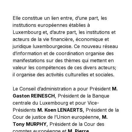
Michael Berry
Michael Palmer
Elle constitue un lien entre, d’une part, les
Michael Sohlman
institutions européennes établies à
Michel Goedert
Luxembourg et, d’autre part, les institutions et
acteurs de la vie financière, économique et
Mireille Delmas-Marty
juridique luxembourgeoise. Ce nouveau réseau
Nobuo Tanaka
d’information et de coordination organise des
Otmar Issing
manifestations sur des thèmes qui mettent en
valeur les compétences de ces divers acteurs;
Paolo Mengozzi
il organise des activités culturelles et sociales.
Paschal Donohoe
Pat Cox
Le Conseil d’administration a pour Président
M.
Gaston REINESCH
, Président de la Banque
Patrizia Nanz
centrale du Luxembourg et pour Vice-
Philippe Maystadt
Présidents
M. Koen LENAERTS
, Président de la
Pierre Gramegna
Cour de justice de l’Union européenne,
M.
Tony MURPHY
, Président de la Cour des
Richard Pelly
comptes européenne et
M. Pierre