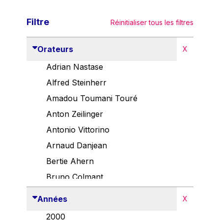
Filtre
Réinitialiser tous les filtres
Orateurs
X
Adrian Nastase
Alfred Steinherr
Amadou Toumani Touré
Anton Zeilinger
Antonio Vittorino
Arnaud Danjean
Bertie Ahern
Bruno Colmant
Carlo Thelen
Années
X
Cem Özdemir
2000