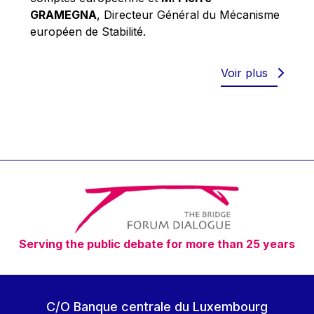
Robert Goebbels
GRAMEGNA
, Directeur Général du Mécanisme
Robert REYNDERS
européen de Stabilité.
Robert WEIDES
Rolf Tarrach
Voir plus
Štefan Füle
Thomas L. Cranfield
Tim Lankester
Timothy Radcliffe
Vaclav Klaus
Vassilios Skouris
Vítor Manuel da Silva Caldeira
Serving the public debate for more than 25 years
Viviane Reding
Walter Hagg
Walter RADERMACHER
C/O Banque centrale du Luxembourg