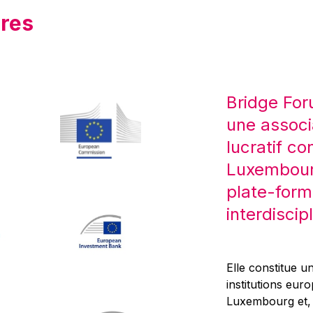
res
Bridge For
une associ
lucratif co
Luxembourg
plate-form
interdiscipl
Elle constitue un
institutions eur
Luxembourg et, d