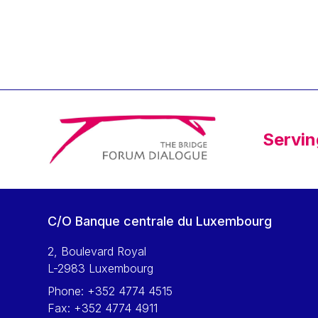
Klaus Regling
Klaus-Heiner Lehne
Koen LENAERTS
Lars Heikensten
Laura Kovesi
Luc Frieden
Servin
Lucas Papademos
Máire Geoghegan-Quinn
Manolis Mavrommatis
Marc Lemaître
C/O Banque centrale du Luxembourg
Marcel Zadi Kessy
Mario Centeno
2, Boulevard Royal
L-2983 Luxembourg
Mario Monti
Phone:
+352 4774 4515
Maroš ŠEFČOVIČ
Fax:
+352 4774 4911