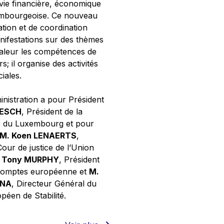
 vie financière, économique
xembourgeoise. Ce nouveau
tion et de coordination
nifestations sur des thèmes
valeur les compétences de
s; il organise des activités
ciales.
inistration a pour Président
NESCH
, Président de la
e du Luxembourg et pour
M. Koen LENAERTS
,
Cour de justice de l’Union
 Tony MURPHY
, Président
 comptes européenne et
M.
GNA
, Directeur Général du
éen de Stabilité.