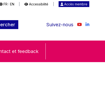
FR
EN
|
Accessibilité
|
Accès membre
|
ercher
Suivez-nous
ntact et feedback