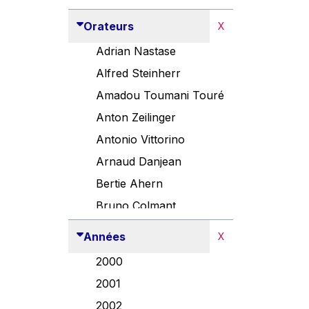
Orateurs
X
Adrian Nastase
Alfred Steinherr
Amadou Toumani Touré
Anton Zeilinger
Antonio Vittorino
Arnaud Danjean
Bertie Ahern
Bruno Colmant
Carlo Thelen
Années
X
Cem Özdemir
2000
Danny Alexander
2001
Désirée Van Boxtel
2002