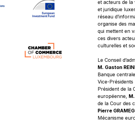
et acteurs de la
et juridique lu
réseau d’informa
organise des ma
qui mettent en 
ces divers acteur
culturelles et so
Le Conseil d’adm
M. Gaston REI
Banque central
Vice-Présidents
Président de la 
européenne,
M.
de la Cour des
Pierre GRAME
Mécanisme europ