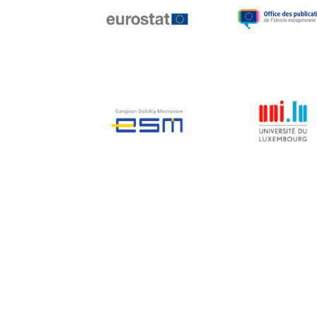
Jean-Louis Biancarelli
Jean-Louis Schiltz
Jean-Victor Louis
Jens Kreisel
Jeroen Dijsselbloem
Jochen Klucken
Johnny Åkerholm
Joschka Fischer
Juan Manuel Fabra
Vallés
Julian Priestley
Karl-Heinz Lambertz
Katharien L.C. Hunt
Kenneth Rogoff