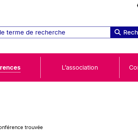
Rech
rences
L’association
Co
nférence trouvée