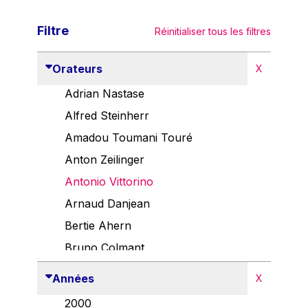
Filtre
Réinitialiser tous les filtres
Orateurs
X
Adrian Nastase
Alfred Steinherr
Amadou Toumani Touré
Anton Zeilinger
Antonio Vittorino
Arnaud Danjean
Bertie Ahern
Bruno Colmant
Carlo Thelen
Années
X
Cem Özdemir
2000