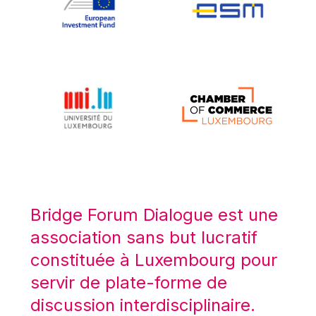
Koen LENAERTS
Lars Heikensten
Laura Kovesi
Luc Frieden
Lucas Papademos
Máire Geoghegan-Quinn
Manolis Mavrommatis
Marc Lemaître
Marcel Zadi Kessy
Mario Centeno
Bridge Forum Dialogue est une
Mario Monti
association sans but lucratif
Maroš ŠEFČOVIČ
constituée à Luxembourg pour
Martin Bailey
servir de plate-forme de
Martine Reicherts
discussion interdisciplinaire.