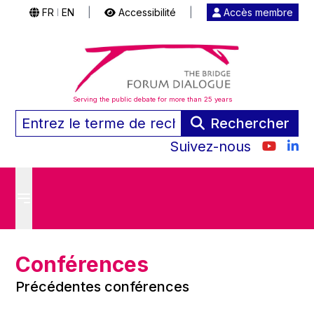
FR
EN
|
Accessibilité
|
Accès membre
|
Serving the public debate for more than 25 years
Rechercher
Suivez-nous
Conférences
Précédentes conférences