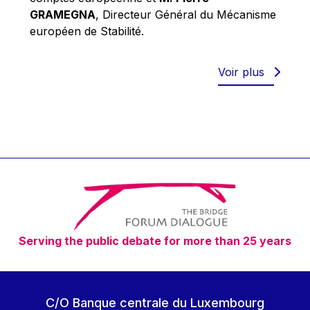
Robert Goebbels
GRAMEGNA
, Directeur Général du Mécanisme
Robert REYNDERS
européen de Stabilité.
Robert WEIDES
Rolf Tarrach
Voir plus
Štefan Füle
Thomas L. Cranfield
Tim Lankester
Timothy Radcliffe
Vaclav Klaus
Vassilios Skouris
Vítor Manuel da Silva Caldeira
Serving the public debate for more than 25 years
Viviane Reding
Walter Hagg
Walter RADERMACHER
C/O Banque centrale du Luxembourg