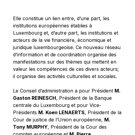
Michael Berry
Michael Palmer
Elle constitue un lien entre, d’une part, les
Michael Sohlman
institutions européennes établies à
Michel Goedert
Luxembourg et, d’autre part, les institutions et
acteurs de la vie financière, économique et
Mireille Delmas-Marty
juridique luxembourgeoise. Ce nouveau réseau
Nobuo Tanaka
d’information et de coordination organise des
Otmar Issing
manifestations sur des thèmes qui mettent en
valeur les compétences de ces divers acteurs;
Paolo Mengozzi
il organise des activités culturelles et sociales.
Paschal Donohoe
Pat Cox
Le Conseil d’administration a pour Président
M.
Gaston REINESCH
, Président de la Banque
Patrizia Nanz
centrale du Luxembourg et pour Vice-
Philippe Maystadt
Présidents
M. Koen LENAERTS
, Président de la
Pierre Gramegna
Cour de justice de l’Union européenne,
M.
Tony MURPHY
, Président de la Cour des
Richard Pelly
comptes européenne et
M. Pierre