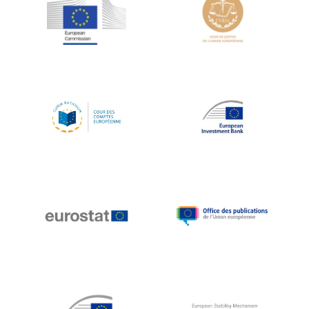
Jean-Louis Schiltz
Jean-Victor Louis
Jens Kreisel
Jeroen Dijsselbloem
Jochen Klucken
Johnny Åkerholm
Joschka Fischer
Juan Manuel Fabra Vallés
Julian Priestley
Karl-Heinz Lambertz
Katharien L.C. Hunt
Kenneth Rogoff
Klaus Regling
Klaus-Heiner Lehne