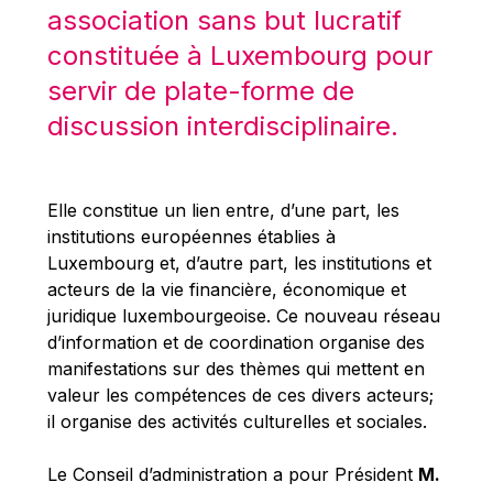
Robert Goebbels
association sans but lucratif
Robert REYNDERS
constituée à Luxembourg pour
Robert WEIDES
servir de plate-forme de
Rolf Tarrach
discussion interdisciplinaire.
Štefan Füle
Thomas L. Cranfield
Elle constitue un lien entre, d’une part, les
Tim Lankester
institutions européennes établies à
Timothy Radcliffe
Luxembourg et, d’autre part, les institutions et
acteurs de la vie financière, économique et
Vaclav Klaus
juridique luxembourgeoise. Ce nouveau réseau
Vassilios Skouris
d’information et de coordination organise des
Vítor Manuel da Silva Caldeira
manifestations sur des thèmes qui mettent en
valeur les compétences de ces divers acteurs;
Viviane Reding
il organise des activités culturelles et sociales.
Walter Hagg
Walter RADERMACHER
Le Conseil d’administration a pour Président
M.