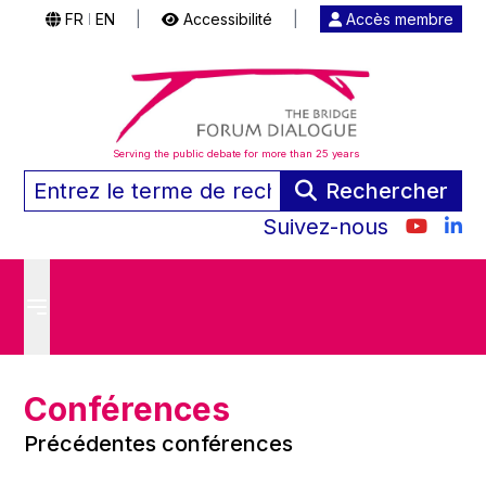
FR
EN
|
Accessibilité
|
Accès membre
|
Serving the public debate for more than 25 years
Rechercher
Suivez-nous
Conférences
Précédentes conférences