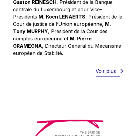
Gaston REINESCH
, Président de la Banque
Werner Hoyer
centrale du Luxembourg et pour Vice-
Wolfgang Ketterle
Présidents
M. Koen LENAERTS
, Président de la
Yasser Abed Rabbo
Cour de justice de l’Union européenne,
M.
Tony MURPHY
, Président de la Cour des
Yossi Beillin
comptes européenne et
M. Pierre
Yves FRANCHET
GRAMEGNA
, Directeur Général du Mécanisme
Yves Mersch
européen de Stabilité.
Voir plus