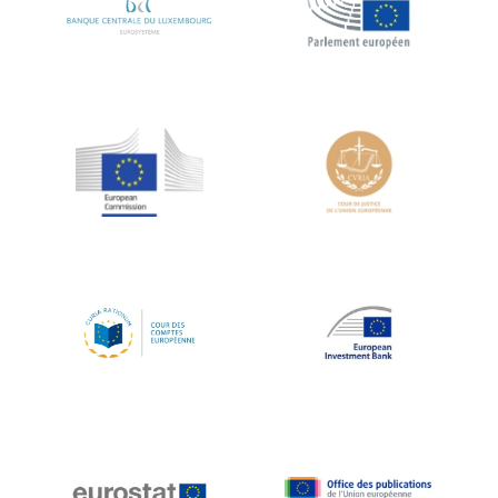
Koen LENAERTS
Lars Heikensten
Laura Kovesi
Luc Frieden
Lucas Papademos
Máire Geoghegan-Quinn
Manolis Mavrommatis
Marc Lemaître
Marcel Zadi Kessy
Mario Centeno
Mario Monti
Maroš ŠEFČOVIČ
Martin Bailey
Martine Reicherts