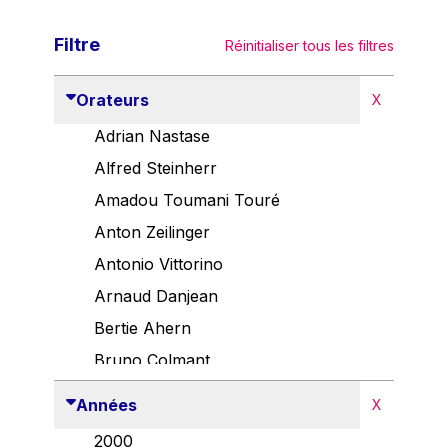
Filtre
Réinitialiser tous les filtres
Orateurs
X
Adrian Nastase
Alfred Steinherr
Amadou Toumani Touré
Anton Zeilinger
Antonio Vittorino
Arnaud Danjean
Bertie Ahern
Bruno Colmant
Carlo Thelen
Années
X
Cem Özdemir
2000