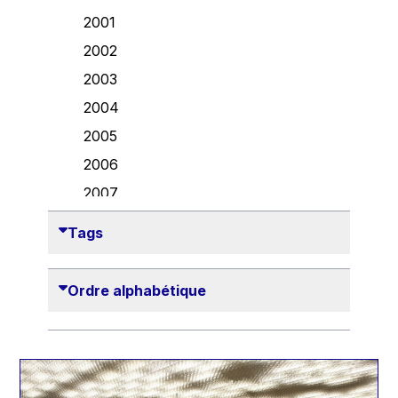
Danny Alexander
2001
Désirée Van Boxtel
2002
Edmond Israel
2003
Etienne de Lhoneux
2004
Euclid Tsakalotos
2005
Francis Carpenter
2006
François Villeroy de Galhau
2007
Frederica Mogherini
2008
Tags
Gaston Reinesch
2009
Georg Helg
2010
Ordre alphabétique
Gil Carlos Rodrigues Iglesias
2011
Gunnar Lund
2012
Günther Hermann Oettinger
2013
Günther Verheugen
2014