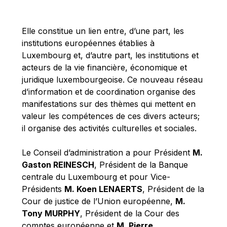
Michael Berry
Michael Palmer
Elle constitue un lien entre, d’une part, les
Michael Sohlman
institutions européennes établies à
Michel Goedert
Luxembourg et, d’autre part, les institutions et
acteurs de la vie financière, économique et
Mireille Delmas-Marty
juridique luxembourgeoise. Ce nouveau réseau
Nobuo Tanaka
d’information et de coordination organise des
Otmar Issing
manifestations sur des thèmes qui mettent en
valeur les compétences de ces divers acteurs;
Paolo Mengozzi
il organise des activités culturelles et sociales.
Paschal Donohoe
Pat Cox
Le Conseil d’administration a pour Président
M.
Gaston REINESCH
, Président de la Banque
Patrizia Nanz
centrale du Luxembourg et pour Vice-
Philippe Maystadt
Présidents
M. Koen LENAERTS
, Président de la
Pierre Gramegna
Cour de justice de l’Union européenne,
M.
Tony MURPHY
, Président de la Cour des
Richard Pelly
comptes européenne et
M. Pierre