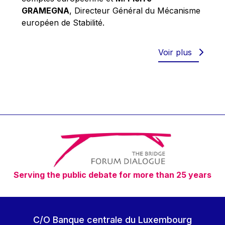
Robert Goebbels
GRAMEGNA
, Directeur Général du Mécanisme
Robert REYNDERS
européen de Stabilité.
Robert WEIDES
Rolf Tarrach
Voir plus
Štefan Füle
Thomas L. Cranfield
Tim Lankester
Timothy Radcliffe
Vaclav Klaus
Vassilios Skouris
Vítor Manuel da Silva Caldeira
Serving the public debate for more than 25 years
Viviane Reding
Walter Hagg
Walter RADERMACHER
C/O Banque centrale du Luxembourg