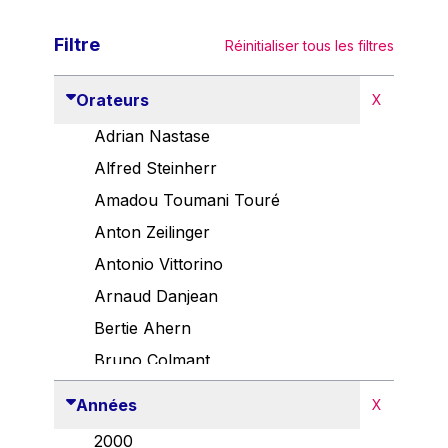
Filtre
Réinitialiser tous les filtres
Orateurs
X
Adrian Nastase
Alfred Steinherr
Amadou Toumani Touré
Anton Zeilinger
Antonio Vittorino
Arnaud Danjean
Bertie Ahern
Bruno Colmant
Carlo Thelen
Années
X
Cem Özdemir
2000