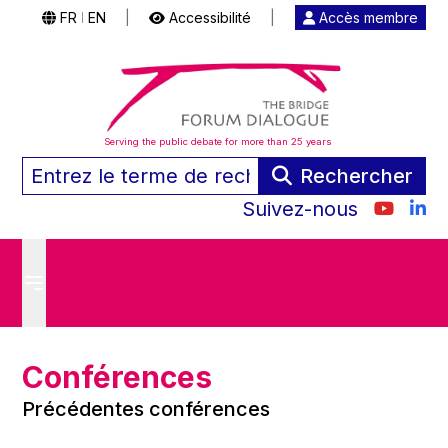
FR
EN
|
Accessibilité
|
Accès membre
|
Serving the public debate for more than 25 years
Rechercher
Suivez-nous
Conférences
Précédentes conférences