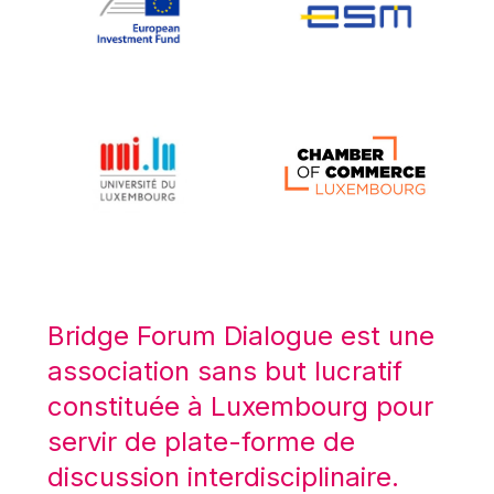
Koen LENAERTS
Lars Heikensten
Laura Kovesi
Luc Frieden
Lucas Papademos
Máire Geoghegan-Quinn
Manolis Mavrommatis
Marc Lemaître
Marcel Zadi Kessy
Mario Centeno
Bridge Forum Dialogue est une
Mario Monti
association sans but lucratif
Maroš ŠEFČOVIČ
constituée à Luxembourg pour
Martin Bailey
servir de plate-forme de
Martine Reicherts
discussion interdisciplinaire.