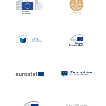
Jean-Louis Schiltz
Jean-Victor Louis
Jens Kreisel
Jeroen Dijsselbloem
Jochen Klucken
Johnny Åkerholm
Joschka Fischer
Juan Manuel Fabra Vallés
Julian Priestley
Karl-Heinz Lambertz
Katharien L.C. Hunt
Kenneth Rogoff
Klaus Regling
Klaus-Heiner Lehne