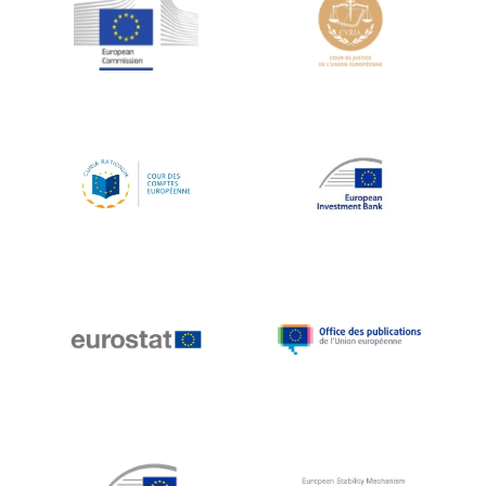
Jean-Louis Schiltz
Jean-Victor Louis
Jens Kreisel
Jeroen Dijsselbloem
Jochen Klucken
Johnny Åkerholm
Joschka Fischer
Juan Manuel Fabra Vallés
Julian Priestley
Karl-Heinz Lambertz
Katharien L.C. Hunt
Kenneth Rogoff
Klaus Regling
Klaus-Heiner Lehne