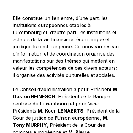
Michael Berry
Michael Palmer
Elle constitue un lien entre, d’une part, les
Michael Sohlman
institutions européennes établies à
Michel Goedert
Luxembourg et, d’autre part, les institutions et
acteurs de la vie financière, économique et
Mireille Delmas-Marty
juridique luxembourgeoise. Ce nouveau réseau
Nobuo Tanaka
d’information et de coordination organise des
Otmar Issing
manifestations sur des thèmes qui mettent en
valeur les compétences de ces divers acteurs;
Paolo Mengozzi
il organise des activités culturelles et sociales.
Paschal Donohoe
Pat Cox
Le Conseil d’administration a pour Président
M.
Gaston REINESCH
, Président de la Banque
Patrizia Nanz
centrale du Luxembourg et pour Vice-
Philippe Maystadt
Présidents
M. Koen LENAERTS
, Président de la
Pierre Gramegna
Cour de justice de l’Union européenne,
M.
Tony MURPHY
, Président de la Cour des
Richard Pelly
comptes européenne et
M. Pierre