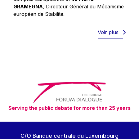
Robert Goebbels
GRAMEGNA
, Directeur Général du Mécanisme
Robert REYNDERS
européen de Stabilité.
Robert WEIDES
Rolf Tarrach
Voir plus
Štefan Füle
Thomas L. Cranfield
Tim Lankester
Timothy Radcliffe
Vaclav Klaus
Vassilios Skouris
Vítor Manuel da Silva Caldeira
Serving the public debate for more than 25 years
Viviane Reding
Walter Hagg
Walter RADERMACHER
C/O Banque centrale du Luxembourg