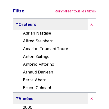
Filtre
Réinitialiser tous les filtres
Orateurs
X
Adrian Nastase
Alfred Steinherr
Amadou Toumani Touré
Anton Zeilinger
Antonio Vittorino
Arnaud Danjean
Bertie Ahern
Bruno Colmant
Carlo Thelen
Années
X
Cem Özdemir
2000