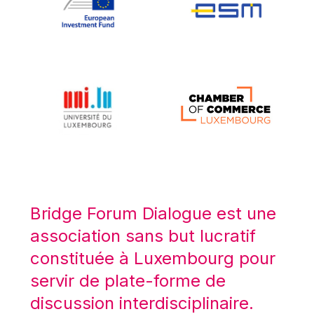
Koen LENAERTS
Lars Heikensten
Laura Kovesi
Luc Frieden
Lucas Papademos
Máire Geoghegan-Quinn
Manolis Mavrommatis
Marc Lemaître
Marcel Zadi Kessy
Mario Centeno
Bridge Forum Dialogue est une
Mario Monti
association sans but lucratif
Maroš ŠEFČOVIČ
constituée à Luxembourg pour
Martin Bailey
servir de plate-forme de
Martine Reicherts
discussion interdisciplinaire.