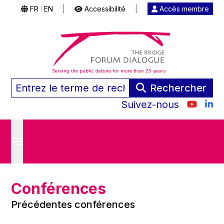
FR
EN
|
Accessibilité
|
Accès membre
|
Serving the public debate for more than 25 years
Rechercher
Suivez-nous
Conférences
Précédentes conférences