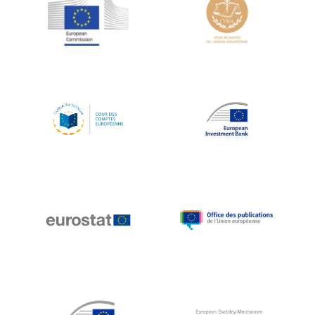
Jean-Louis Schiltz
Jean-Victor Louis
Jens Kreisel
Jeroen Dijsselbloem
Jochen Klucken
Johnny Åkerholm
Joschka Fischer
Juan Manuel Fabra Vallés
Julian Priestley
Karl-Heinz Lambertz
Katharien L.C. Hunt
Kenneth Rogoff
Klaus Regling
Klaus-Heiner Lehne