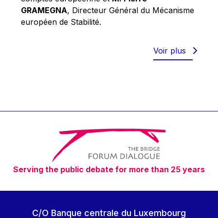
Robert Goebbels
GRAMEGNA
, Directeur Général du Mécanisme
Robert REYNDERS
européen de Stabilité.
Robert WEIDES
Rolf Tarrach
Voir plus
Štefan Füle
Thomas L. Cranfield
Tim Lankester
Timothy Radcliffe
Vaclav Klaus
Vassilios Skouris
Vítor Manuel da Silva Caldeira
Serving the public debate for more than 25 years
Viviane Reding
Walter Hagg
Walter RADERMACHER
C/O Banque centrale du Luxembourg