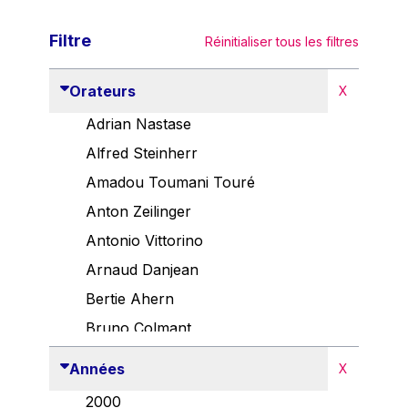
Filtre
Réinitialiser tous les filtres
Orateurs
X
Adrian Nastase
Alfred Steinherr
Amadou Toumani Touré
Anton Zeilinger
Antonio Vittorino
Arnaud Danjean
Bertie Ahern
Bruno Colmant
Carlo Thelen
Années
X
Cem Özdemir
2000