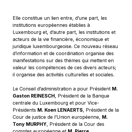
Michael Berry
Michael Palmer
Elle constitue un lien entre, d’une part, les
Michael Sohlman
institutions européennes établies à
Michel Goedert
Luxembourg et, d’autre part, les institutions et
acteurs de la vie financière, économique et
Mireille Delmas-Marty
juridique luxembourgeoise. Ce nouveau réseau
Nobuo Tanaka
d’information et de coordination organise des
Otmar Issing
manifestations sur des thèmes qui mettent en
valeur les compétences de ces divers acteurs;
Paolo Mengozzi
il organise des activités culturelles et sociales.
Paschal Donohoe
Pat Cox
Le Conseil d’administration a pour Président
M.
Gaston REINESCH
, Président de la Banque
Patrizia Nanz
centrale du Luxembourg et pour Vice-
Philippe Maystadt
Présidents
M. Koen LENAERTS
, Président de la
Pierre Gramegna
Cour de justice de l’Union européenne,
M.
Tony MURPHY
, Président de la Cour des
Richard Pelly
comptes européenne et
M. Pierre