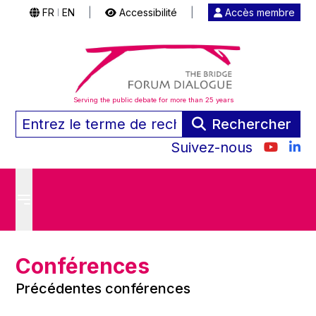
FR
EN
|
Accessibilité
|
Accès membre
|
Serving the public debate for more than 25 years
Rechercher
Suivez-nous
Conférences
Précédentes conférences