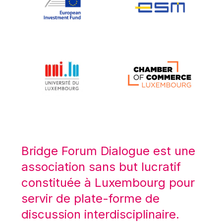
Koen LENAERTS
Lars Heikensten
Laura Kovesi
Luc Frieden
Lucas Papademos
Máire Geoghegan-Quinn
Manolis Mavrommatis
Marc Lemaître
Marcel Zadi Kessy
Mario Centeno
Bridge Forum Dialogue est une
Mario Monti
association sans but lucratif
Maroš ŠEFČOVIČ
constituée à Luxembourg pour
Martin Bailey
servir de plate-forme de
Martine Reicherts
discussion interdisciplinaire.