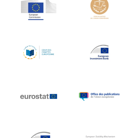
Jean-Louis Schiltz
Jean-Victor Louis
Jens Kreisel
Jeroen Dijsselbloem
Jochen Klucken
Johnny Åkerholm
Joschka Fischer
Juan Manuel Fabra Vallés
Julian Priestley
Karl-Heinz Lambertz
Katharien L.C. Hunt
Kenneth Rogoff
Klaus Regling
Klaus-Heiner Lehne