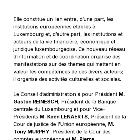
Michael Berry
Michael Palmer
Elle constitue un lien entre, d’une part, les
Michael Sohlman
institutions européennes établies à
Michel Goedert
Luxembourg et, d’autre part, les institutions et
acteurs de la vie financière, économique et
Mireille Delmas-Marty
juridique luxembourgeoise. Ce nouveau réseau
Nobuo Tanaka
d’information et de coordination organise des
Otmar Issing
manifestations sur des thèmes qui mettent en
valeur les compétences de ces divers acteurs;
Paolo Mengozzi
il organise des activités culturelles et sociales.
Paschal Donohoe
Pat Cox
Le Conseil d’administration a pour Président
M.
Gaston REINESCH
, Président de la Banque
Patrizia Nanz
centrale du Luxembourg et pour Vice-
Philippe Maystadt
Présidents
M. Koen LENAERTS
, Président de la
Pierre Gramegna
Cour de justice de l’Union européenne,
M.
Tony MURPHY
, Président de la Cour des
Richard Pelly
comptes européenne et
M. Pierre