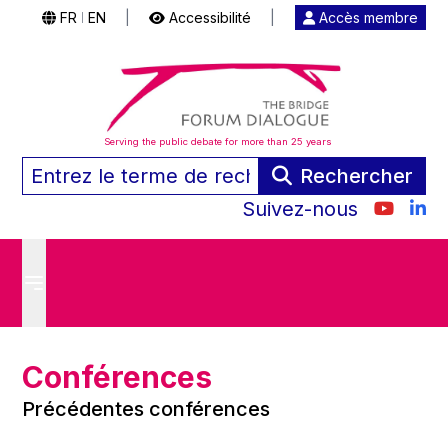
FR
EN
|
Accessibilité
|
Accès membre
|
Serving the public debate for more than 25 years
Rechercher
Suivez-nous
Conférences
Précédentes conférences