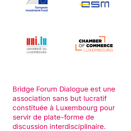
Koen LENAERTS
Lars Heikensten
Laura Kovesi
Luc Frieden
Lucas Papademos
Máire Geoghegan-Quinn
Manolis Mavrommatis
Marc Lemaître
Marcel Zadi Kessy
Mario Centeno
Bridge Forum Dialogue est une
Mario Monti
association sans but lucratif
Maroš ŠEFČOVIČ
constituée à Luxembourg pour
Martin Bailey
servir de plate-forme de
Martine Reicherts
discussion interdisciplinaire.