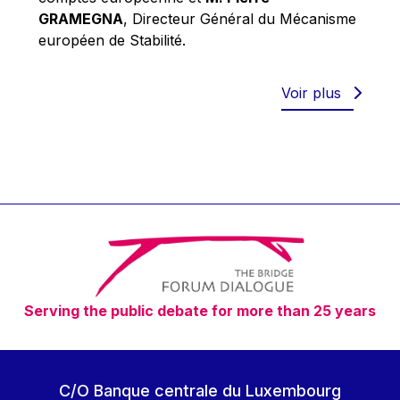
Robert Goebbels
GRAMEGNA
, Directeur Général du Mécanisme
Robert REYNDERS
européen de Stabilité.
Robert WEIDES
Rolf Tarrach
Voir plus
Štefan Füle
Thomas L. Cranfield
Tim Lankester
Timothy Radcliffe
Vaclav Klaus
Vassilios Skouris
Vítor Manuel da Silva Caldeira
Serving the public debate for more than 25 years
Viviane Reding
Walter Hagg
Walter RADERMACHER
C/O Banque centrale du Luxembourg