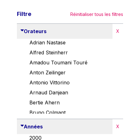
Filtre
Réinitialiser tous les filtres
Orateurs
X
Adrian Nastase
Alfred Steinherr
Amadou Toumani Touré
Anton Zeilinger
Antonio Vittorino
Arnaud Danjean
Bertie Ahern
Bruno Colmant
Carlo Thelen
Années
X
Cem Özdemir
2000