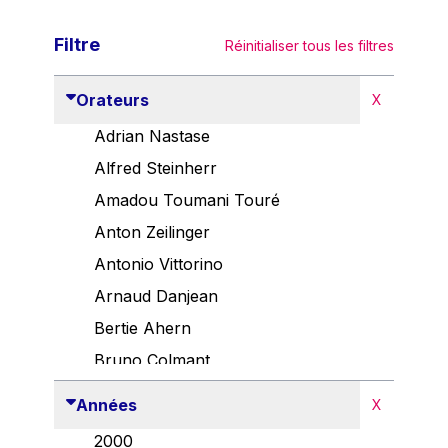
Filtre
Réinitialiser tous les filtres
Orateurs
X
Adrian Nastase
Alfred Steinherr
Amadou Toumani Touré
Anton Zeilinger
Antonio Vittorino
Arnaud Danjean
Bertie Ahern
Bruno Colmant
Carlo Thelen
Années
X
Cem Özdemir
2000