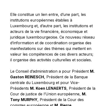
Michael Berry
Michael Palmer
Elle constitue un lien entre, d’une part, les
Michael Sohlman
institutions européennes établies à
Michel Goedert
Luxembourg et, d’autre part, les institutions et
acteurs de la vie financière, économique et
Mireille Delmas-Marty
juridique luxembourgeoise. Ce nouveau réseau
Nobuo Tanaka
d’information et de coordination organise des
Otmar Issing
manifestations sur des thèmes qui mettent en
valeur les compétences de ces divers acteurs;
Paolo Mengozzi
il organise des activités culturelles et sociales.
Paschal Donohoe
Pat Cox
Le Conseil d’administration a pour Président
M.
Gaston REINESCH
, Président de la Banque
Patrizia Nanz
centrale du Luxembourg et pour Vice-
Philippe Maystadt
Présidents
M. Koen LENAERTS
, Président de la
Pierre Gramegna
Cour de justice de l’Union européenne,
M.
Tony MURPHY
, Président de la Cour des
Richard Pelly
comptes européenne et
M. Pierre