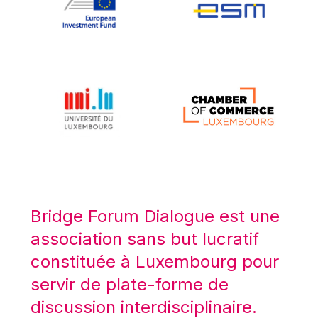
Koen LENAERTS
Lars Heikensten
Laura Kovesi
Luc Frieden
Lucas Papademos
Máire Geoghegan-Quinn
Manolis Mavrommatis
Marc Lemaître
Marcel Zadi Kessy
Mario Centeno
Bridge Forum Dialogue est une
Mario Monti
association sans but lucratif
Maroš ŠEFČOVIČ
constituée à Luxembourg pour
Martin Bailey
servir de plate-forme de
Martine Reicherts
discussion interdisciplinaire.