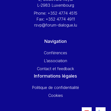
Werner Hoyer
L-2983 Luxembourg
Wolfgang Ketterle
Phone:
+352 4774 4515
Yasser Abed Rabbo
Fax:
+352 4774 4911
rsvp@forum-dialogue.lu
Yossi Beillin
Yves FRANCHET
Navigation
Yves Mersch
Conférences
L’association
Contact et feedback
Informations légales
Politique de confidentialité
Cookies