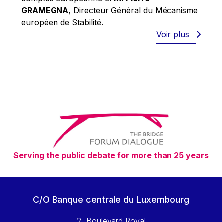
Robert Goebbels
GRAMEGNA
, Directeur Général du Mécanisme
Robert REYNDERS
européen de Stabilité.
Voir plus
Robert WEIDES
Rolf Tarrach
Štefan Füle
Thomas L. Cranfield
Tim Lankester
Timothy Radcliffe
Vaclav Klaus
Vassilios Skouris
Serving the public debate for more than 25 years
Vítor Manuel da Silva Caldeira
Viviane Reding
Walter Hagg
C/O Banque centrale du Luxembourg
Walter RADERMACHER
2, Boulevard Royal