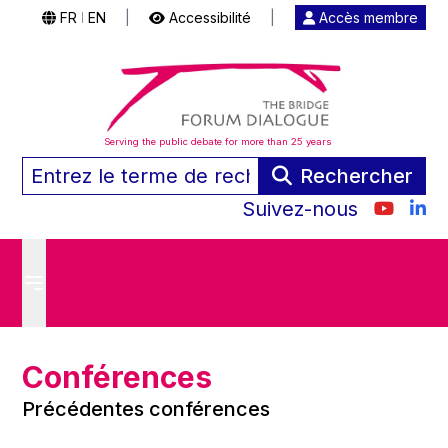
FR
EN
|
Accessibilité
|
Accès membre
|
Serving the public debate for more than 25 years
Rechercher
Suivez-nous
Conférences
Précédentes conférences