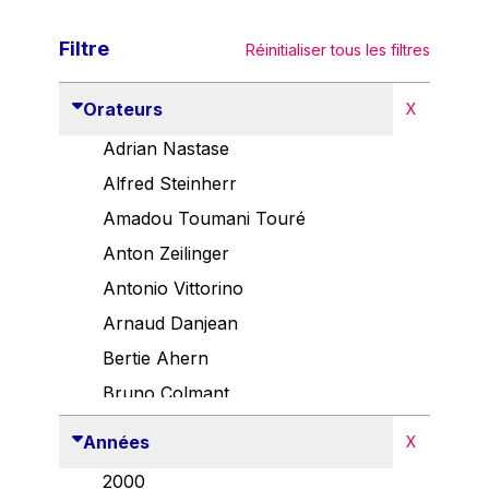
Filtre
Réinitialiser tous les filtres
Orateurs
X
Adrian Nastase
Alfred Steinherr
Amadou Toumani Touré
Anton Zeilinger
Antonio Vittorino
Arnaud Danjean
Bertie Ahern
Bruno Colmant
Carlo Thelen
Années
X
Cem Özdemir
2000